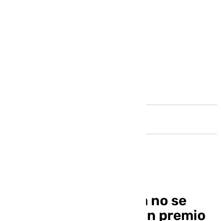
Andalucía
Karla Sofía Gascón ya no se
esconde: entregará un premio