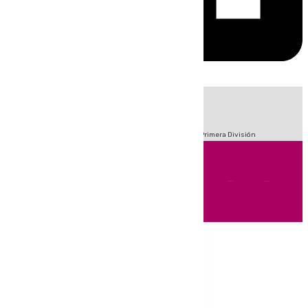
HOY
|
Fútbol
Sucesos
Crisis Migratoria en Ceuta
LaLiga
Primera División
Andalucía