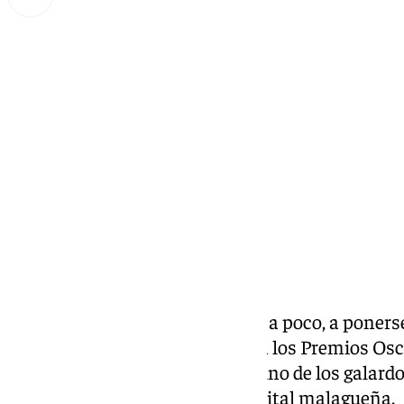
Lynx Devs
viernes, 21 marzo 2025, 13:54
Compartir:
Karla Sofía Gascón
vuelve, poco a poco, a ponerse
polémica y, finalmente, asistir a los Premios Osca
de Málaga. La actriz entregará uno de los galardo
clausura de este vento en la capital malagueña.