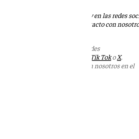
Descubre más noticias de 101Tv en las redes soc
Tok
o
X
. Puedes ponerte en contacto con nosotro
informativos@101tv.es
Más noticias de
101TV
en las redes
sociales:
Instagram
,
Facebook
,
Tik Tok
o
X
.
Puedes ponerte en contacto con nosotros en el
correo
informativos@101tv.es
Tags:
Últimas noticias