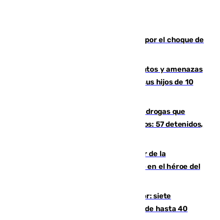
Cortado el Cercanías C-2 de Málaga por el choque de
un tren con una catenaria caída
Detenido en Estepona por malos tratos y amenazas
de muerte a su pareja en presencia de sus hijos de 10
años y 11 meses
Desarticulada una red de tráfico de drogas que
introducía la mercancía desde Marruecos: 57 detenidos,
cuatro de ellos en Andalucía
Ferrán Torres, nombrado embajador de la
Comunidad Valenciana tras convertirse en el héroe del
Mundial
Andalucía sigue asfixiada por el calor: siete
provincias, en alerta por temperaturas de hasta 40