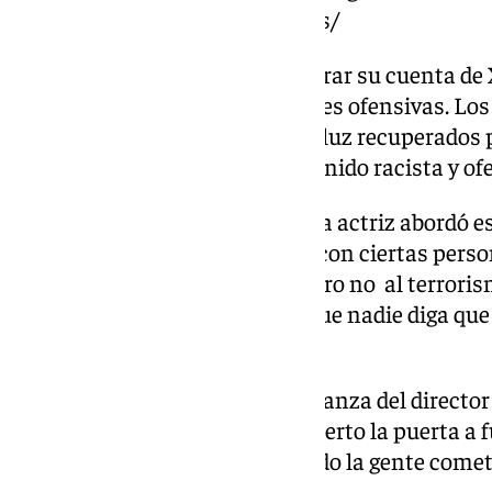
comentarios-racistas-ofensivos/
Karla Sofía Gascón tuvo que cerrar su cuenta de X
disculpas por unas publicaciones ofensivas. Lo
años y que volvieron a salir a la luz recuperados
estadounidenses, eran de contenido racista y of
En la presentación de su libro, la actriz abordó e
acordaba, podían no ser justas con ciertas perso
los musulmanes los respeto, pero no al terrorism
comentado, no voy a permitir que nadie diga que
sentenció.
La actriz ha recuperado la confianza del director 
Sarandos, quien también ha abierto la puerta a f
«Hay que ser benevolente cuando la gente comete 
polémica de la actriz.