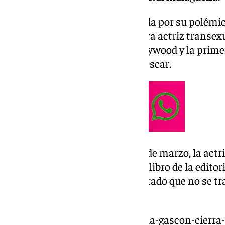
La madrileña no sólo es conocida por su polémica
Pérez’ y convertirse en la primera actriz transe
premios de la Academia de Hollywood y la prime
que consigue competir por un Oscar.
Además, este pasado jueves 20 de marzo, la act
pública ‘Lo que queda de mí’, un libro de la edito
trayectoria. Ella misma ha aclarado que no se tra
también hay ficción.
https://www.101tv.es/karla-sofia-gascon-cierra