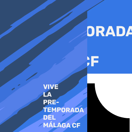
Ir
al
contenido
Tiktok