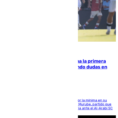
07.08.2026
El Málaga cae ante el Ceuta y suma la primera
derrota de la pretemporada dejando dudas en
defensa
El cuadro dirigido por Juanfran Funes perdió por la mínima en su
envite contra el conjunto caballa en el Alfonso Murube, partido que
se disputó un día después de su primera victoria ante el Al-Arabi SC