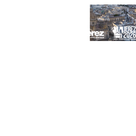
Portada
Andalucía
Sevilla
Málaga
Granada
España
Internacional
Economía