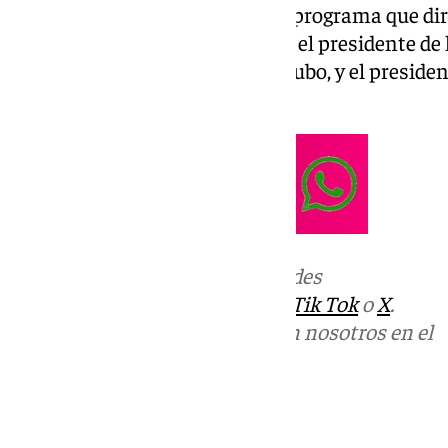
Todos los jueves «La Alameda», programa que dir
Esta noche como invitados con el presidente de 
Turísticas de Andalucía, Juan Cubo, y el presiden
Carlos Rubio.
Más noticias de
101TV
en las redes
sociales:
Instagram
,
Facebook
,
Tik Tok
o
X
.
Puedes ponerte en contacto con nosotros en el
correo
informativos@101tv.es
Tags: