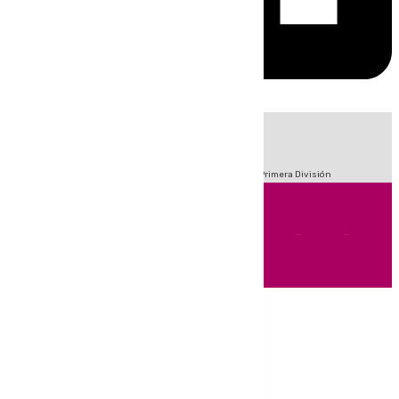
HOY
|
Fútbol
Sucesos
Crisis Migratoria en Ceuta
LaLiga
Primera División
Andalucía