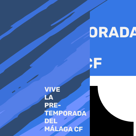
Ir
al
contenido
Tiktok