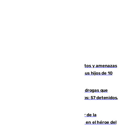
Detenido en Estepona por malos tratos y amenazas
de muerte a su pareja en presencia de sus hijos de 10
años y 11 meses
Desarticulada una red de tráfico de drogas que
introducía la mercancía desde Marruecos: 57 detenidos,
cuatro de ellos en Andalucía
Ferrán Torres, nombrado embajador de la
Comunidad Valenciana tras convertirse en el héroe del