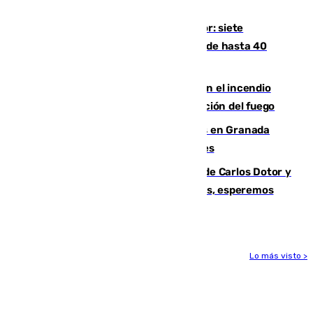
Mundial
Andalucía sigue asfixiada por el calor: siete
provincias, en alerta por temperaturas de hasta 40
grados
Activado el nivel 2 de emergencia en el incendio
forestal de Niebla por la compleja evolución del fuego
Controlado un incendio de rastrojos en Granada
junto a la autovía y al Callejón de Nogales
Juanfran Funes, sobre las lesiones de Carlos Dotor y
Fernando Calero: “Estamos preocupados, esperemos
que no sea nada”
Lo más visto >
Más noticias