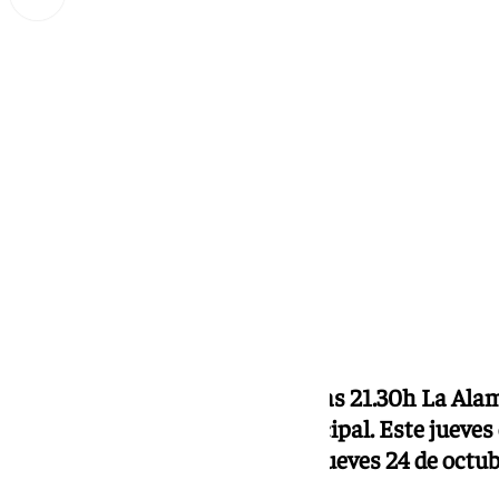
Miguel Alfonso
jueves, 24 octubre 2024, 18:33
Compartir:
La Alameda todos los jueves a las 21.30h La A
analizando la actualidad municipal. Este jueves
Juan Cubo y Carlos Rubio este jueves 24 de octu