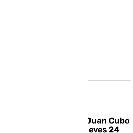
Andalucía
La Alameda: hoy con Juan Cubo
y Carlos Rubio este jueves 24