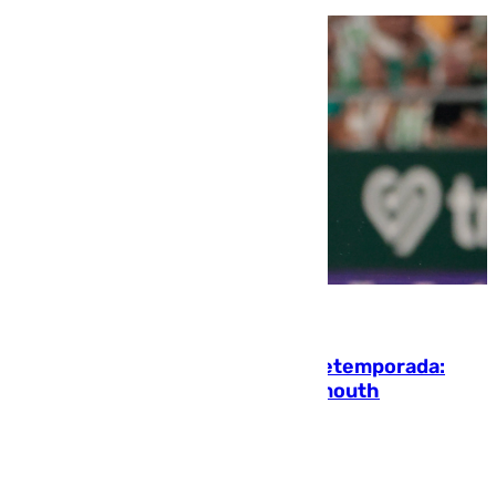
10.08.2026
La ‘delicatessen’ de Isco en la pretemporada:
pisadita y cañito ante el Bournemouth