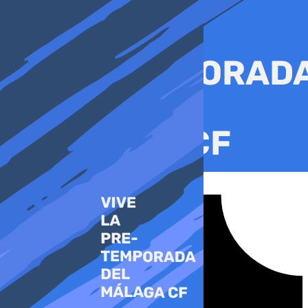
Ir
al
contenido
Tiktok