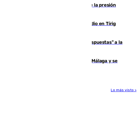
de Ceuta y Melilla ante el incremento de la presión
migratoria
Los vecinos evacuados por el incendio en Tírig
(Castellón) pueden volver a sus casas
Más de 15.000 ceutíes reclaman "respuestas" a la
crisis migratoria
Juan Cruz vuelve a entrenar con el Málaga y se
apunta al inicio de liga
Lo más visto >
Más noticias
Ver más >