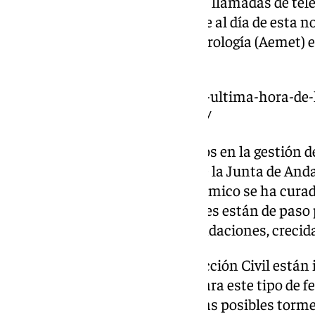
mensajes por aplicaciones y las llamadas de tel
familiares y allegados, y ponerse al día de esta n
por la Agencia Estatal de Meteorología (Aemet) 
provincia de Málaga.
https://www.101tv.es/directo-y-ultima-hora-de
activa-alerta-roja-por-lluvias-2/
Así, tras los problemas acaecidos en la gestión 
situaciones precedentes), desde la Junta de And
precaución. El Gobierno autonómico se ha curad
todos los malagueños y a quienes están de paso 
verse afectados por riadas, inundaciones, crecida
Las autoridades locales y Protección Civil están 
recomendaciones habituales para este tipo de 
adversos. La tromba de agua y las posibles torm