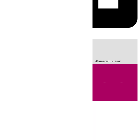
HOY
|
Crisis Migratoria en Ceuta
Sucesos
Fútbol
Incendios
Primera División
Andalucía