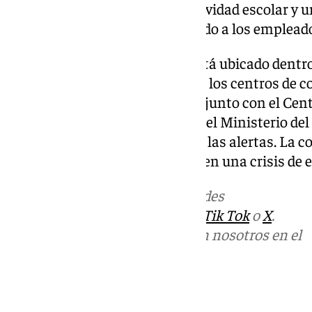
provincia que paralizará su actividad escolar y 
muchos trabajos se está pidiendo a los emplead
El sistema de alerta ES-Alert está ubicado dentro
encuentra está a disposición de los centros de 
Protección Civil. Estos centros, junto con el Ce
Coordinación de Emergencias del Ministerio del I
responsables de definir y emitir las alertas. La 
es una de las claves necesarias en una crisis de e
Más noticias de
101TV
en las redes
sociales:
Instagram
,
Facebook
,
Tik Tok
o
X
.
Puedes ponerte en contacto con nosotros en el
correo
informativos@101tv.es
Tags: