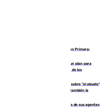
Alerta en el Málaga para el estreno en Primera:
Calero y Dotor, lesionados
Ceuta pide al Gobierno de Sánchez un plan para
"recuperar la normalidad" y la expulsión de los
migrantes restantes
El reportaje en The New York Times sobre "el abuelo"
Paco de la Torre: "Transformó Málaga, ¿también la
arruinó?"
La Guardia Civil cancela los permisos de sus agentes