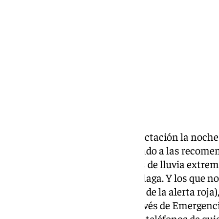
martes, 12 noviembre 2024, 23:07
Compartir:
Los malagueños viven con expectación la noche 
roja
. Mirando al cielo y atendiendo a las recome
por si los partes meteorológicos de lluvia extre
comarcas de la provincia de Málaga. Y los que no
queda alguien sin estar al tanto de la alerta roja)
alarma de Protección Civil a través de Emergenci
ES-Alert ha sido activado en los teléfonos de qu