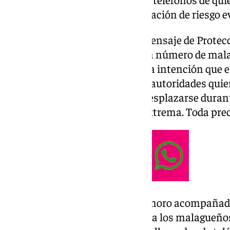
lleguen los avisos ante una situación de riesgo e
Varios pitidos, vibración y un mensaje de Protecci
dispositivos móviles de un buen número de malag
evidente, aunque con una buena intención que es
alerta roja es una realidad y las autoridades qu
consciente de que no hay que desplazarse durant
13 si no es por una obligación extrema. Toda pre
Eso sí, el estridente mensaje sonoro acompañado
no ha pasado desapercibido para los malagueños.