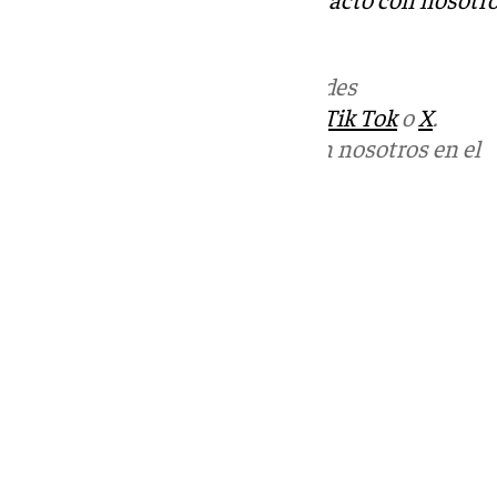
informativos@101tv.es
Más noticias de
101TV
en las redes
sociales:
Instagram
,
Facebook
,
Tik Tok
o
X
.
Puedes ponerte en contacto con nosotros en el
correo
informativos@101tv.es
Tags:
Últimas noticias