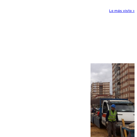
Lo más visto >
Más noticias
Ver más >