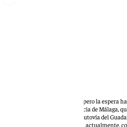
Lynx Devs
domingo, 12 enero 2025, 15:19
Compartir:
Diecisiete años. Se dice pronto, pero la espera ha
vecinos del interior de la provincia de Málaga, q
esperando la ampliación de la autovía del Guada
desdoblamiento en el que acaba actualmente, 