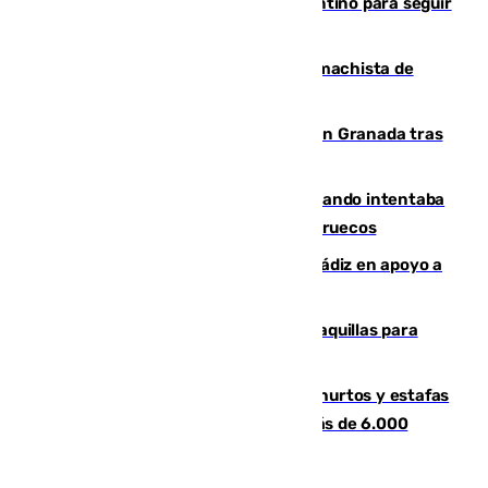
Marruecos, la principal baza de Infantino para seguir
al frente de la FIFA
Pedro Sánchez condena el crimen machista de
Benahavís
Angustioso rescate de una familia en Granada tras
caer su coche por un terraplén
Fallece un joven tras caer al mar cuando intentaba
entrar en parapente a Ceuta desde Marruecos
CIES NO moviliza a la provincia de Cádiz en apoyo a
la respuesta humanitaria de Ceuta
El mercado de Jerez refrigera sus taquillas para
facilitar las compras a sus visitantes
Detenida una pareja por presuntos hurtos y estafas
en Málaga tras ser descubiertos con más de 6.000
euros