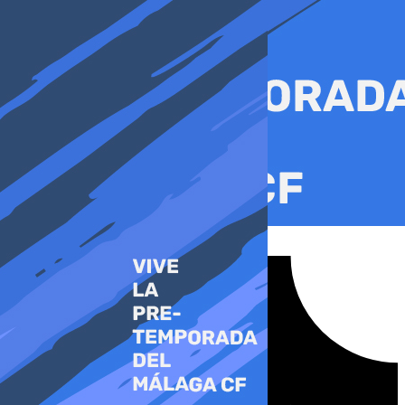
Ir
al
contenido
Tiktok