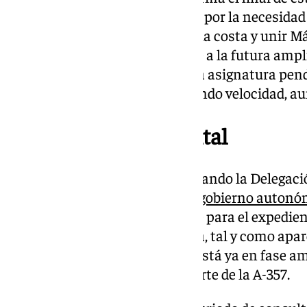
2007 y, en principio, se justificó por la necesida
del Guadalhorce con la capital, la costa y unir M
Campillos. Todo ello, como base a la futura amp
cerca. Este proyecto es la eterna asignatura pen
Andalucía que, al fin, está cogiendo velocidad, a
Autorización ambiental
Ha sido esta misma semana cuando la Delegació
Ambiente y Economía Azul del
gobierno autonó
información pública pertinente para el expedie
unificada para extender esta vía, tal y como apa
quiere decir que la ampliación está ya en fase a
kilómetros que van a formar parte de la A-357.