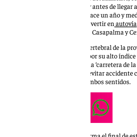
junto a la gasolinera BP que hay antes de llegar al
túnel comenzó a esclarecerse hace un año y medio
redacción del proyecto para convertir en
autovía
de la vía A-357 entre el enlace de Casapalma y Ce
Si hay algo que marca esta vía vertebral de la pr
vehículos al día es la polémica por su alto índice
desde hace ya un tiempo como la ‘carretera de la
implementando medidas para evitar accidente c
separación en el centro entre ambos sentidos.
El tramo que a día de hoy conforma el final de es