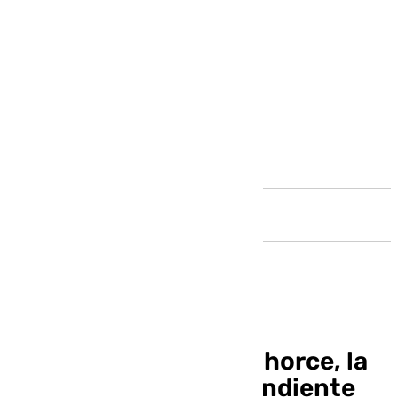
Andalucía
La autovía del Guadalhorce, la
eterna asignatura pendiente