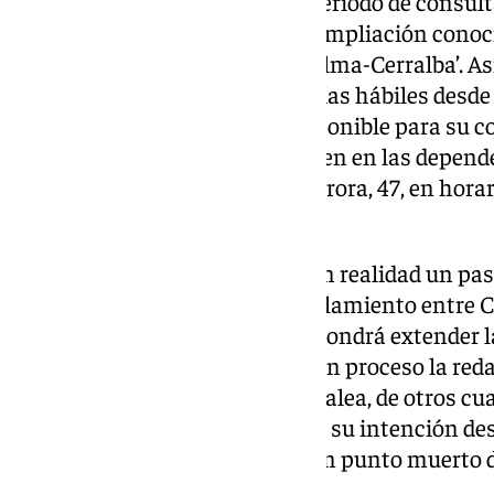
Con ello, se ha establecido un periodo de consul
pueden ser afectados por esta ampliación conoc
del Guadalhorce Tramo Casapalma-Cerralba’. Así
consultarlo en un plazo de 30 días hábiles desde 
el que dicho proceso estará disponible para su co
Junta de Andalucía, además de en en las depende
territorial de la Avenida de la Aurora, 47, en hora
lunes a viernes.
Este paso medioambiental es en realidad un pas
proyecto técnico para el desdoblamiento entre 
arrancó hace dos año, y que supondrá extender l
más allá. Por otro lado, ya está en proceso la re
comprendido entre Cerralba y Zalea, de otros cua
Gobierno andaluz continúa con su intención des
Campillos-Ronda, que llevaba en punto muerto 