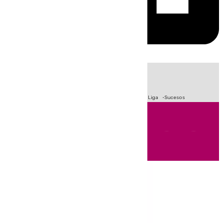
HOY
|
Fútbol
Primera División
Crisis Migratoria en Ceuta
LaLiga
Sucesos
Andalucía