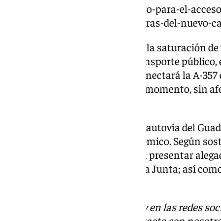
https://www.101tv.es/un-respiro-para-el-acceso
357-este-lunes-arrancan-las-obras-del-nuevo-ca
Con todo esto, las mejoras para la saturación de
la provincia y el impulso del transporte público,
del nuevo carril bus-VAO que conectará la A-357 c
una forma más sostenible y, de momento, sin afe
20 de enero.
Después de casi dos décadas, la autovía del Guad
prioridades del gobierno autonómico. Según sost
Sostenibilidad, quienes quieran presentar alega
registro electrónico general de la Junta; así como
Consejería de Sostenibilidad.
Descubre más noticias de 101Tv en las redes soc
Tok
o
X
. Puedes ponerte en contacto con nosotro