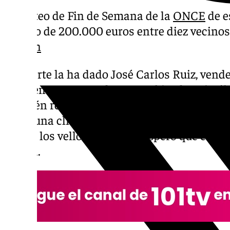
El sorteo de Fin de Semana de la
ONCE
de e
premio de 200.000 euros entre diez vecinos
Pichón
La suerte la ha dado José Carlos Ruiz, vend
que tiene su punto de venta ubicado Cristób
también recorre otras calles del barrio. “Es
avisó una clienta por la noche que había da
ponen los vellos de punta. Espero que esto su
afirma.