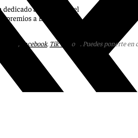
ba dedicado al Mercado del
us premios a Baleares,
ana.
tagram
,
Facebook
,
Tik Tok
o
X
. Puedes ponerte en 