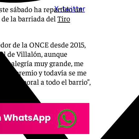
ste sábado ha repartido un
X-twitter
 de la barriada del
Tiro
edor de la ONCE desde 2015,
al de Villalón, aunque
 una alegría muy grande, me
do el premio y todavía se me
ba la moral a todo el barrio”,