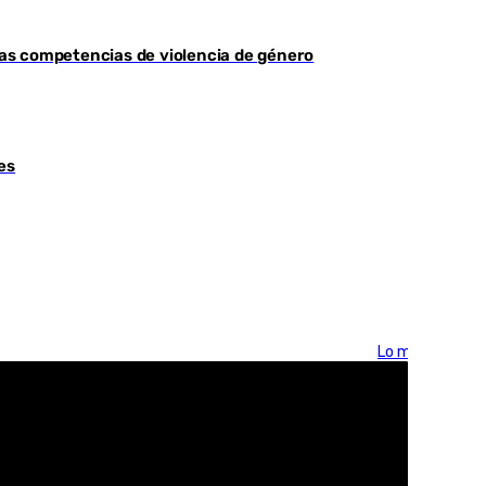
as competencias de violencia de género
es
Lo más visto >