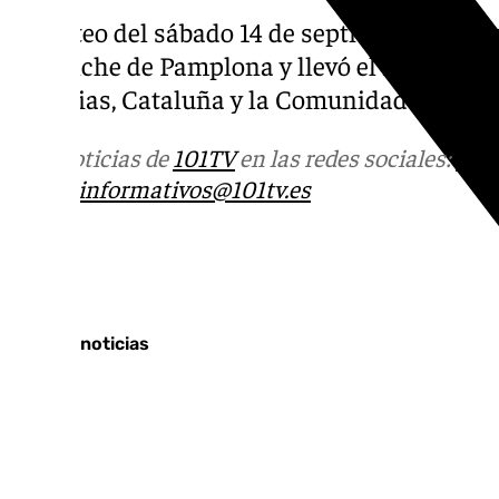
El sorteo del sábado 14 de septiembre esta
Ensanche de Pamplona y llevó el resto de s
Canarias, Cataluña y la Comunidad Valenci
Más noticias de
101TV
en las redes sociales:
Ins
correo
informativos@101tv.es
Tags:
Últimas noticias