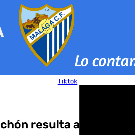
Tiktok
Pichón resulta agraciada