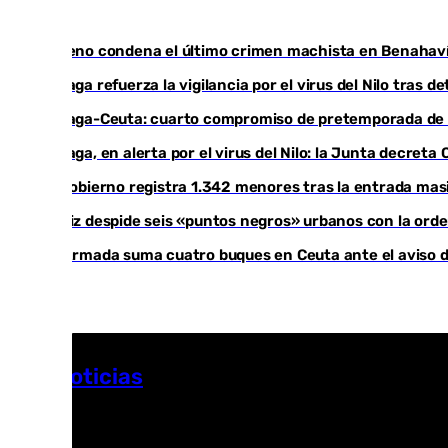
Moreno condena el último crimen machista en Benahavís
Málaga refuerza la vigilancia por el virus del Nilo tras 
Málaga-Ceuta: cuarto compromiso de pretemporada de l
Málaga, en alerta por el virus del Nilo: la Junta decret
El Gobierno registra 1.342 menores tras la entrada masi
Cádiz despide seis «puntos negros» urbanos con la ord
La Armada suma cuatro buques en Ceuta ante el aviso d
Más noticias
Ver más >