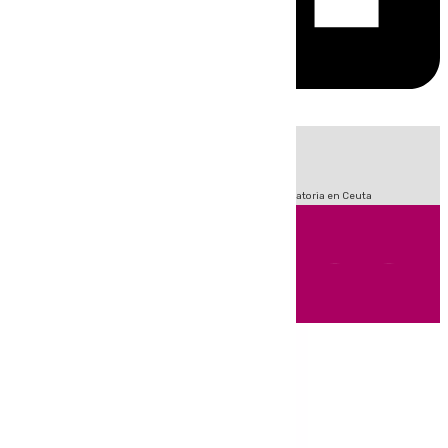
HOY
|
Fútbol
Sucesos
LaLiga
Primera División
Crisis Migratoria en Ceuta
Andalucía