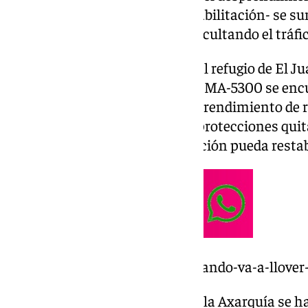
requerirá de meses para su rehabilitación- se s
durante el día de hoy vienen dificultando el tráfic
En estos momentos, el acceso al refugio de El J
de Ojén) a través de la carretera MA-5300 se encu
kilómetro 3 y 4 debido a un desprendimiento de r
ellas son de gran tamaño y las protecciones qui
aunque se espera que la circulación pueda resta
https://www.101tv.es/hasta-cuando-va-a-llove
Al mismo tiempo, en la zona de la Axarquía se 