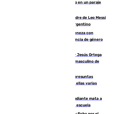
Los Bomberos combaten un incendio en un paraje
de Granada
Muere a los 68 años Jorge Messi, padre de Leo Messi
y pieza fundamental en la carrera del argentino
Retiene a su mujer en su casa y ameneza con
quemar la vivienda: nuevo caso de violencia de género
en Málaga
Dos sevillanos de oro: Manuel Cruz y Jesús Ortega
ganan el campeonato del mundo sub19 masculino de
remo
Un juzgado de Ceuta investiga seis presuntas
agresiones sexuales a migrantes, entre ellas varias
menores
Desastre en Tailandia: un joven estudiante mata a
tiros a sus abuelo y a profesores en una escuela
Luca Zidane rompe con el Granada y ficha por el