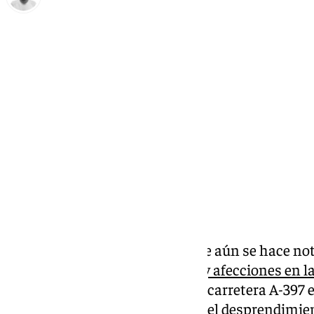
Antonio López
lunes, 10 marzo 2025, 16:53
Compartir:
El paso de la ‘Borrasca Jana’, que aún se hace no
dejado
numerosas incidencias y afecciones en las
las últimas horas. Al corte de la carretera A-397
Pedro de Alcántara y Ronda por el desprendimien