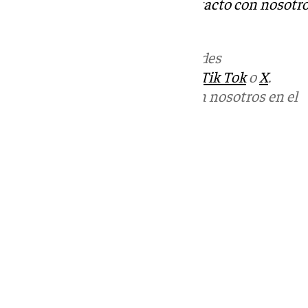
Tok
o
X
. Puedes ponerte en contacto con nosotro
informativos@101tv.es
.
Más noticias de
101TV
en las redes
sociales:
Instagram
,
Facebook
,
Tik Tok
o
X
.
Puedes ponerte en contacto con nosotros en el
correo
informativos@101tv.es
Tags:
Últimas noticias