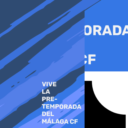
Ir
al
contenido
Tiktok