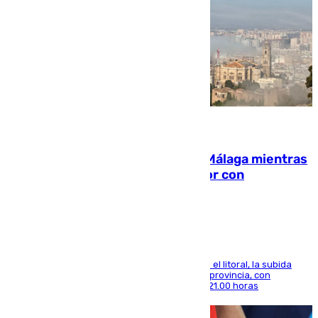
08.08.2026
El taró tiñe de niebla la costa de Málaga mientras
el calor se concentra en el interior con
Antequera en aviso amarillo
Mientras se alivia la sensación de bochorno en el litoral, la subida
térmica se notará sobre todo en el norte de la provincia, con
máximas que rozarán los 38 grados hasta las 21.00 horas