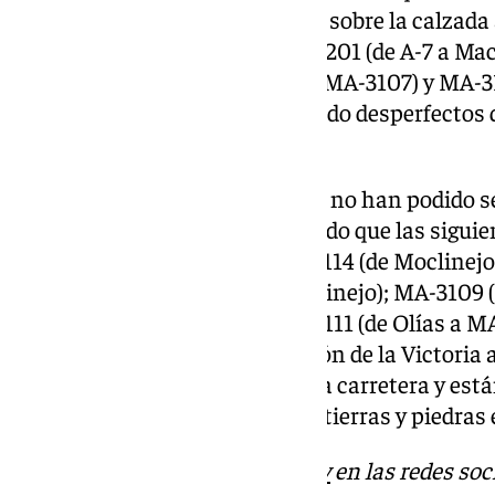
corrimientos de tierra y piedras sobre la calzada
pasada noche
. En las vías MA-3201 (de A-7 a Mac
2+300), MA-3105 (de MA-3111 a MA-3107) y MA-3
en el P.K. 0+900) se han producido desperfectos 
operativos.
Otras incidencias, sin embargo, no han podido s
equipos de conservación, de modo que las siguie
labores de rehabilitación: MA-3114 (de Moclinejo 
MA-3119 (de Benagalbón a Moclinejo); MA-3109 (
3112 (MA-3109 a MA-3116); MA3111 (de Olías a MA
último, en la MA-3200 (de Rincón de la Victoria
caída de árbol en la calzada de la carretera y es
carretera desprendimientos de tierras y piedras 
Descubre más noticias de
101Tv
en las redes soc