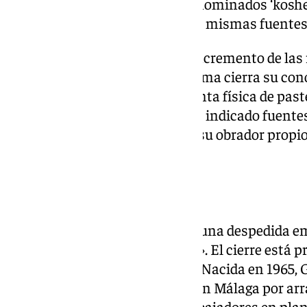
empresariales y los eventos denominados ‘koshe
religión judía, han explicado las mismas fuentes
A este hecho se ha sumado el incremento de las 
caso de calle Larios, donde la firma cierra su co
valorado servicio de compra-venta física de past
producción de por sí, según han indicado fuent
elevados”. La firma mantendrá su obrador propio 
catering.
Sobre Grupo Lepanto
El grupo Lepanto ya trabaja en una despedida emo
merece tantos años de historia». El cierre está pr
próximo 27 de octubre de 2024. Nacida en 1965, 
mejores empresas de catering en Málaga por arra
actualmente cuenta con 45 trabajadores en plant