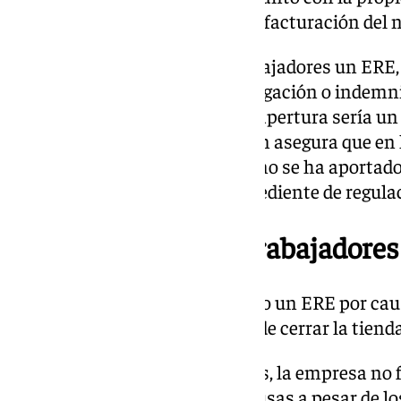
cuenta con 17 años de vigor y la facturación del
«La empresa propone a los trabajadores un ERE,
afectados que exigen una subrogación o indemn
improcedente, ya que la nueva apertura sería un 
según nos reitera Moreno, quien asegura que en 
entre trabajadores y empresa «no se ha aporta
requerida que justifique un expediente de regula
Comunicado de los trabajadores
1. Que la empresa ha presentado un ERE por cau
organizativas con el propósito de cerrar la tienda
2. Que después de dos reuniones, la empresa no 
que ampara esas supuestas causas a pesar de lo