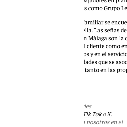
creador de lo que hoy conocemos como Grupo L
El origen de esta gran empresa familiar se encue
pequeño local ubicado en Marbella. Las señas de 
de otras empresas de catering en Málaga son la 
de la palabra: tanto en el trato al cliente como 
se sirven en sus establecimientos y en el servicio
elegancia son otras de las cualidades que se as
Lepanto, algo que se demuestra tanto en las p
la presentación de estas.
Más noticias de
101TV
en las redes
sociales:
Instagram
,
Facebook
,
Tik Tok
o
X
.
Puedes ponerte en contacto con nosotros en el