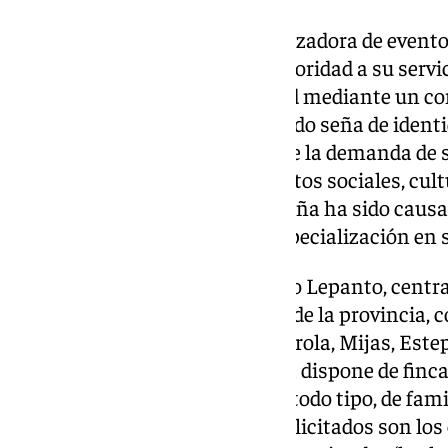
La compañía hostelera y organizadora de evento
en este último sector, dando prioridad a su servi
informado fuentes de la entidad mediante un co
calidad de Lepanto seguirá siendo seña de iden
han explicado. El incremento de la demanda de s
fundamentalmente en los eventos sociales, cult
proliferan en la ciudad malagueña ha sido caus
indicado, para alcanzar esta especialización en s
La división de Catering de Grupo Lepanto, centr
eventos, trabaja en el conjunto de la provincia,
Marbella, Benalmádena, Fuengirola, Mijas, Estep
capital. A este respecto, la firma dispone de finc
organización de encuentros de todo tipo, de fami
corporativos. Especialmente solicitados son lo