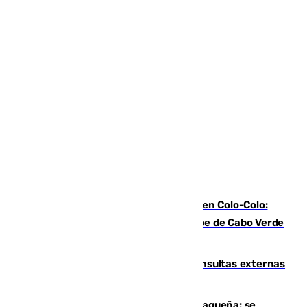
Vozinha, recibido como una estrella en Colo-Colo:
casi 30.000 aficionados arropan al héroe de Cabo Verde
en su presentación
Vithas Málaga crece en cirugías, consultas externas
y altas en el primer semestre de 2026
Mejoras del agua en la Axarquía malagueña: se