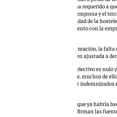
trabajadores. Igualmente se le ha requerido a q
existente entre la propiedad, la empresa y el terc
para dedicarlo a la misma actividad de la hostel
de que el contrato de arrendamiento con la empr
vigencia.
3. Que con la ocultación de información, la fal
requisitos los trabajadores no ven ajustada a de
4. Entendiendo que el despido colectivo es nulo y
todos los trabajadores en la calle, muchos de el
apertura es decir 40 años sin ser indemnizados e
pertinentes.
Por su parte, la compañía alega que ya habría he
fechas atrás, por lo que, según afirman las fuent