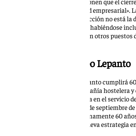
anuncio no es nada nuevo. Exponen que el cierr
cambio de rumbo en la actividad empresarial». 
abiertas y en el ánimo de la dirección no está la
información a los trabajadores, habiéndose inclu
muchos de estos trabajadores en otros puestos 
empresarial».
Comunicado de Grupo Lepanto
La firma malagueña Grupo Lepanto cumplirá 60 
de rumbo empresarial. La compañía hostelera y 
una nueva etapa y se especializa en el servicio d
sector de los eventos Málaga, 4 de septiembre d
Grupo Lepanto cumplirá próximamente 60 años d
para el que ya trabaja en una nueva estrategia 
cambio de rumbo.