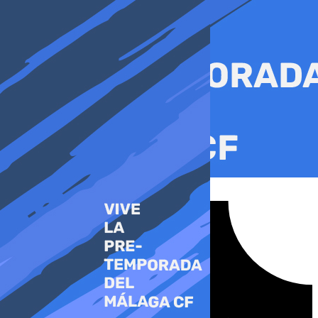
Ir
al
contenido
Tiktok