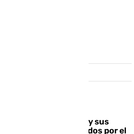
Andalucía
La cafetería Lepanto y sus
trabajadores, enredados por el