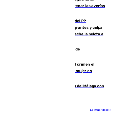
sustituye una tubería de 50 años para frenar las averías
de agua en El Borge y Almáchar
Bendodo asegura que los gobiernos del PP
"cumplirán la ley" sobre los menores migrantes y culpa
al Gobierno por "inestabilidad": "Que no eche la pelota a
las comunidades"
Una ONG malagueña ganará un año de
comunicación gratuita con Apecom
Confiesa en un diario ser el autor del crimen el
hombre en prisión por asesinato de una mujer en
Benahavís
Juanpe vuelve a los entrenamientos del Málaga con
el grupo de manera progresiva
Lo más visto >