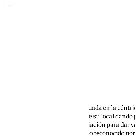
Miguel Alfonso
viernes, 11 octubre 2024, 16:26
Compartir:
La mítica cafetería Lepanto, situada en la céntri
de agosto que echaría el cierre de su local dando
partir de ahí se abrió una negociación para dar v
trabajadores del establecimiento reconocido por