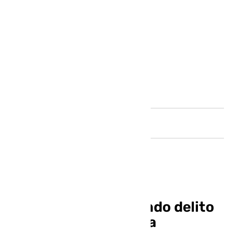
Andalucía
La ciberestafa, segundo delito
más común en Málaga