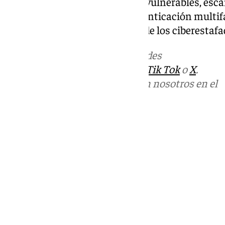
decente. Cambiar contraseñas vulnerables, esca
algún malware o activar la autenticación multif
para evitar “caer en la trampa” de los ciberestafa
Más noticias de
101TV
en las redes
sociales:
Instagram
,
Facebook
,
Tik Tok
o
X
.
Puedes ponerte en contacto con nosotros en el
correo
informativos@101tv.es
Tags:
Últimas noticias