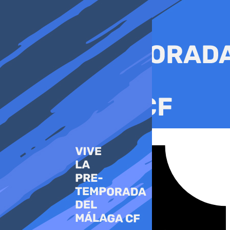
Ir
al
contenido
Tiktok