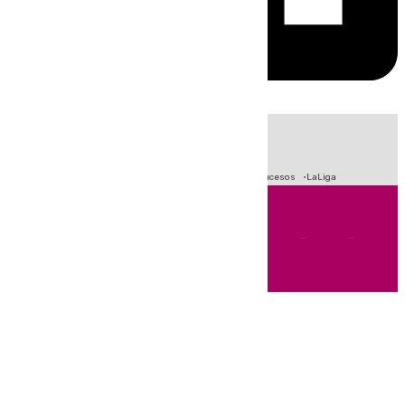
HOY
|
Fútbol
Primera División
Crisis Migratoria en Ceuta
Sucesos
LaLiga
Andalucía