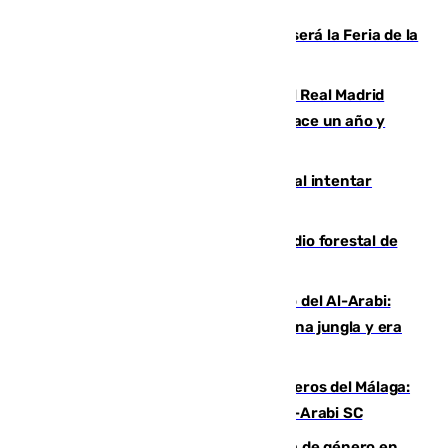
Talleres, escape room y música: así será la Feria de la
Juventud Cofrade de Málaga
El fichaje más caro de la historia del Real Madrid
costaba 105 millones de euros menos hace un año y
jugaba en Leganés
Ceuta suma 82 fallecidos en el mar al intentar
cruzar la frontera española
Huelva eleva a emergencia el incendio forestal de
Niebla
Juanfran Funes, sobre el duro juego del Al-Arabi:
“Por momentos nos hemos metido en una jungla y era
hasta peligroso”
Ya se han estrenado los tres delanteros del Málaga:
Eneko Jauregui, bigoleador contra el Al-Arabi SC
35 mujeres asesinadas por violencia de género en