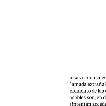
Miguel Alfonso
martes, 10 septiembre 2024, 23:13
Compartir:
¿Has recibido llamadas sospechosas o mensajes 
han pedido datos bancarios en llamada extraña? 
internet viene de la mano del incremento de las 
entorno informático. Los responsables son, en d
que actúan desde el extranjero e intentan acceder