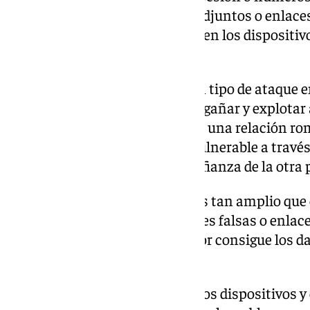
mensajes contienen archivos adjuntos o enlace
malware- software malicioso – en los dispositivos
falsificado.
El
catfishing
, por su parte, es un tipo de ataque
identidad en línea falsa para engañar y explotar 
los estafadores intentan iniciar una relación r
consideran emocionalmente vulnerable a través 
de citas. Una vez se gana la confianza de la otra 
El entorno de las ciberestafas es tan amplio que
sociales, a través de promociones falsas o enlac
de empleo en los que el estafador consigue los da
con pedirla.
Es por ello que hay que dotar a los dispositivos 