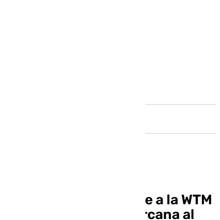
Andalucía
La Costa del Sol acude a la WTM
con una inversión cercana al