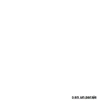
Los Bomberos combaten un incendio en un paraje
de Granada