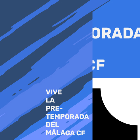
Ir
al
contenido
Tiktok