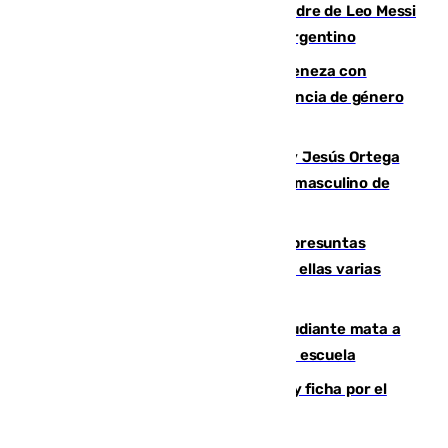
Muere a los 68 años Jorge Messi, padre de Leo Messi
y pieza fundamental en la carrera del argentino
Retiene a su mujer en su casa y ameneza con
quemar la vivienda: nuevo caso de violencia de género
en Málaga
Dos sevillanos de oro: Manuel Cruz y Jesús Ortega
ganan el campeonato del mundo sub19 masculino de
remo
Un juzgado de Ceuta investiga seis presuntas
agresiones sexuales a migrantes, entre ellas varias
menores
Desastre en Tailandia: un joven estudiante mata a
tiros a sus abuelo y a profesores en una escuela
Luca Zidane rompe con el Granada y ficha por el
Leganés