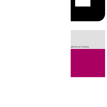
HOY
|
Fútbol
Sucesos
LaLiga
Primera División
Crisis Migratoria en Ceuta
Andalucía