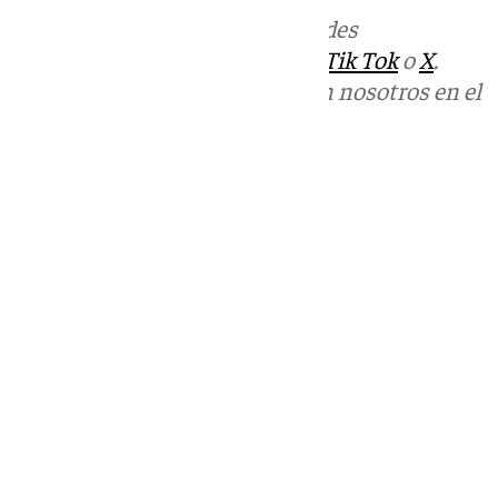
Más noticias de
101TV
en las redes
sociales:
Instagram
,
Facebook
,
Tik Tok
o
X
.
Puedes ponerte en contacto con nosotros en el
correo
informativos@101tv.es
Tags:
Últimas noticias