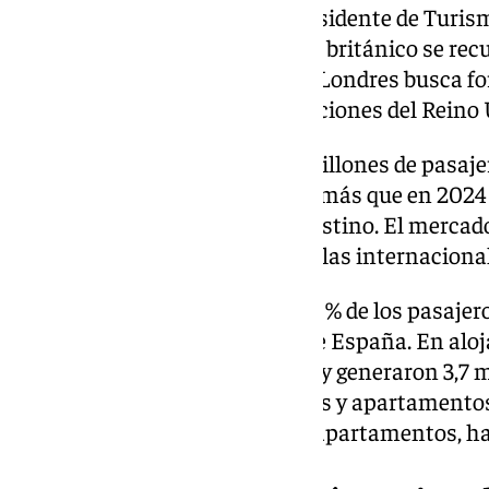
Durante su intervención, el presidente de Turism
Salado
, destacó que “el mercado británico se rec
subrayado que su presencia en Londres busca for
operadores, aerolíneas y asociaciones del Reino
Entre enero y septiembre, 2,4 millones de pasaje
Aeropuerto de Málaga, un 7,9 % más que en 2024 
consolidando la fortaleza del destino. El mercado
del total de llegadas y el 28 % de las internaciona
La Costa del Sol concentra el 85 % de los pasajer
Andalucía y casi el 13 % de los de España. En alo
hospedaron en hoteles (+4,2 %) y generaron 3,7 
%). El total de viajeros en hoteles y apartamento
cuales 148.736 corresponden a apartamentos, ha