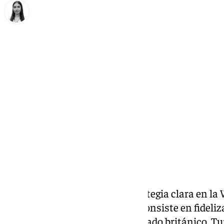
Laura Flores
viernes, 31 octubre 2025, 14:37
Compartir:
La Costa del Sol tiene una estrategia clara en l
Londres
. El principal objetivo consiste en fideliz
liderazgo del destino en el mercado británico. Tu