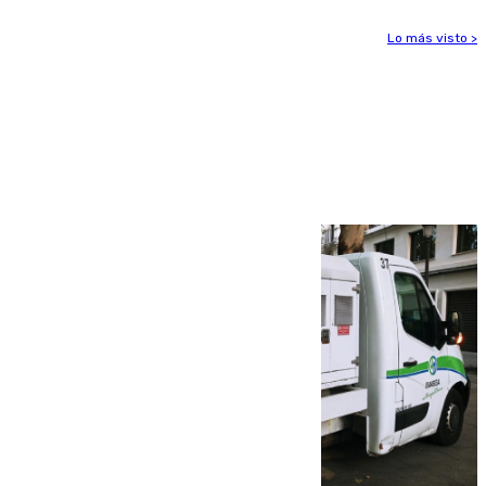
Lo más visto >
Más noticias
Ver más >