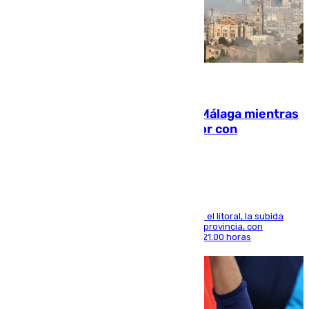
08.08.2026
El taró tiñe de niebla la costa de Málaga mientras
el calor se concentra en el interior con
Antequera en aviso amarillo
Mientras se alivia la sensación de bochorno en el litoral, la subida
térmica se notará sobre todo en el norte de la provincia, con
máximas que rozarán los 38 grados hasta las 21.00 horas