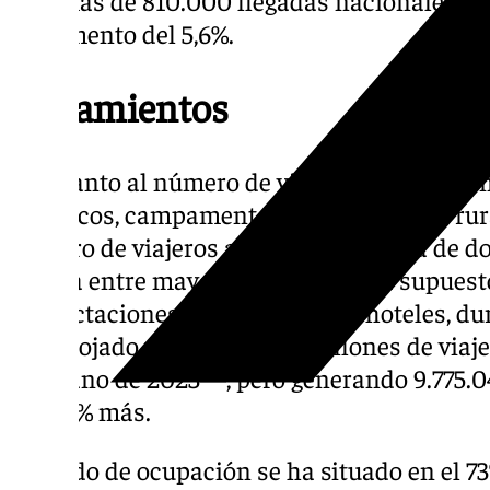
incremento del 5,6%.
Alojamientos
En cuanto al número de viajeros alojados e
turísticos, campamentos y alojamientos rur
número de viajeros alojados con cerca de d
turista entre mayo y julio, lo que ha supuest
pernoctaciones. En cuanto a los hoteles, du
han alojado un total de 2,6 millones de vi
el verano de 2023—, pero generando 9.775.04
un 0,3% más.
El grado de ocupación se ha situado en el 7