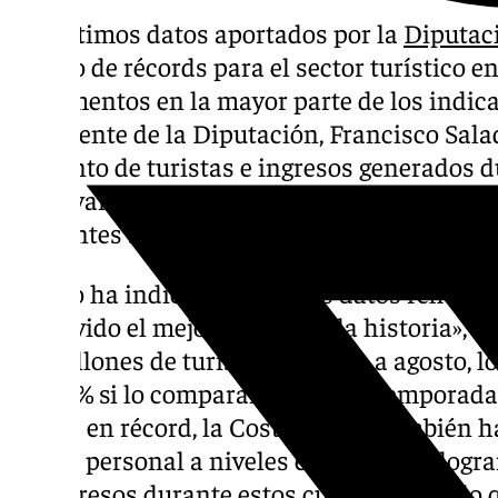
Los últimos datos aportados por la
Diputac
verano de récords para el sector turístico en
incrementos en la mayor parte de los indica
presidente de la Diputación, Francisco Sala
aumento de turistas e ingresos generados du
subrayando que «nunca antes se había gene
diferentes subsectores turísticos».
Salado ha indicado que estos datos reflejan
«ha vivido el mejor verano de la historia», l
6,2 millones de turistas de mayo a agosto, 
del 3,1% si lo comparamos con la temporada 
récord en récord, la Costa del Sol también 
marca personal a niveles económicos, logra
en ingresos durante estos cuatro meses, lo 