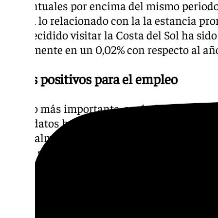
porcentuales por encima del mismo periodo 
que en lo relacionado con la la estancia pr
han decidido visitar la Costa del Sol ha sido
ligeramente en un 0,02% con respecto al añ
Datos positivos para el empleo
Pero lo más importante, según ha enfatizado
estos datos han tenido un impacto muy bene
especialmente para la restauración y el alo
nunca se había generado tanto empleo en lo
económicos”.
Tirando de datos, Salado ha detallado que el
Seguridad Social ha aumentado en un 6,8% en