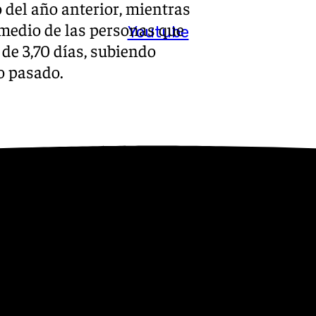
del año anterior, mientras
omedio de las personas que
Youtube
 de 3,70 días, subiendo
o pasado.
 el presidente, es que “todos
ficioso para el empleo,
jamiento. En este sentido
s distintos subsectores
 número de afiliados a la
 relación al año anterior,