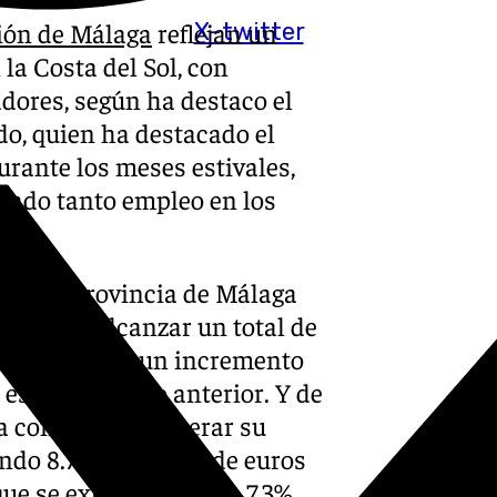
ión de Málaga
reflejan un
X-twitter
 la Costa del Sol, con
dores, según ha destaco el
do, quien ha destacado el
rante los meses estivales,
rado tanto empleo en los
 que la provincia de Málaga
legando a alcanzar un total de
lo que supone un incremento
estival del año anterior. Y de
ha conseguido superar su
ndo 8.752 millones de euros
que se extrapola en un 7,3%