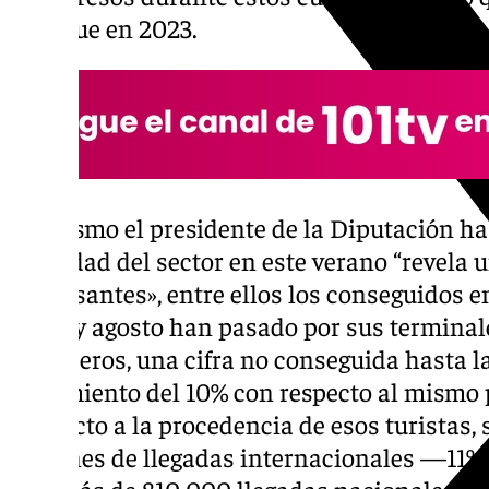
más que en 2023.
Asimismo el presidente de la Diputación ha
actividad del sector en este verano “revela 
interesantes», entre ellos los conseguidos e
mayo y agosto han pasado por sus terminale
de viajeros, una cifra no conseguida hasta 
crecimiento del 10% con respecto al mismo p
Respecto a la procedencia de esos turistas, 
millones de llegadas internacionales —11%
— y más de 810.000 llegadas nacionales, l