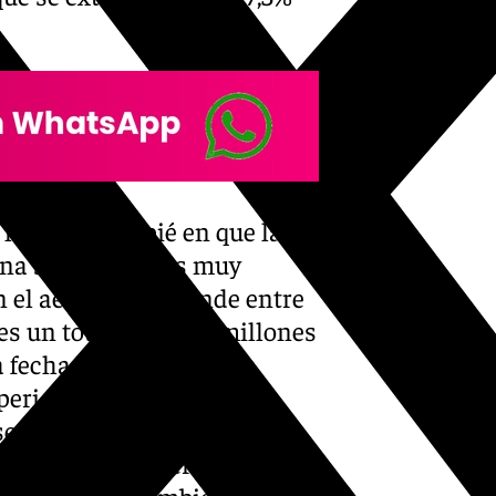
 hecho hincapié en que la
una serie de datos muy
n el aeropuerto, donde entre
s un total de cinco millones
la fecha y que supone un
eriodo del año anterior.
se han registrado 4,2
 más que en el verano pasado
o que supone también un