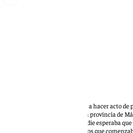
Miguel Alfonso
martes, 29 octubre 2024, 23:11
Compartir:
Las fuertes lluvias comenzaron a hacer acto de 
lunes en diferentes puntos de la provincia de Má
alerta naranja. Sin embargo, nadie esperaba que
acompañada de numerosos rayos que comenzaban 