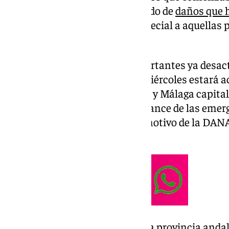
ocasionar un número tan elevado de
daños que h
localidades malagueñas
, en especial a aquellas 
Guadalhorce.
Ahora, con los avisos más importantes ya desa
00.00 y hasta las 7.59 de este miércoles estará ac
de la Costa del Sol,
Guadalhorce
y Málaga capita
Andalucía han realizado un balance de las emerg
producido en la provincia con motivo de la DAN
la costa mediterránea.
De esta forma,
Málaga
ha sido la provincia anda