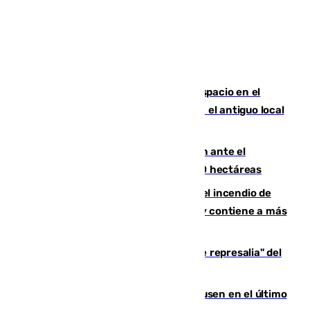
Las marca internacionales ganan espacio en el
Centro de Málaga: La Tagliatella abre en el antiguo local
de Vox Sports Bar
Moreno pide extremar la precaución ante el
incendio de Niebla, que supera las 4.000 hectáreas
340 personas más desalojadas por el incendio de
Niebla, que mantiene a 410 evacuadas y contiene a más
de 500 efectivos trabajando
Italia responde ante las "medidas de represalia" del
Gobierno de Sánchez
El Sevilla se desinfla ante el Leverkusen en el último