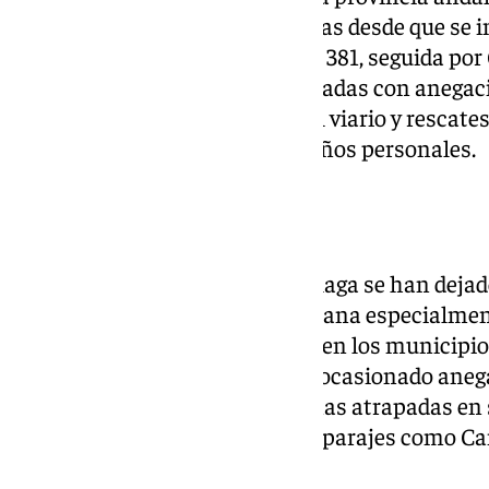
concentrado en las últimas horas desde que se in
precipitaciones, con un total de 381, seguida por 
Todas ellas han estado relacionadas con anegacio
red ferroviaria, incidencias en el viario y rescat
no se ha tenido que registrar daños personales.
Incidencias
Los efectos del temporal en Málaga se han deja
a a partir de las 10.00 de la mañana especialmen
localidades de la Costa del Sol y en los municipio
crecida del Río Guadalhorce ha ocasionado anega
solicitudes de rescate de personas atrapadas en
atascados en balsas de agua en parajes como Ca
Hermosa y barriada El Puente.