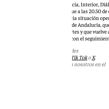
Desde la Consejería de Presidencia, Interior, Diá
Administrativa han detallado que a las 20.50 de
desactivada la fase de emergencia situación oper
ante el Riesgo de Inundaciones de Andalucía, que
horas de la mañana de este martes y que vuelve a
preemergencia para continuar con el seguimiento
Más noticias de
101TV
en las redes
sociales:
Instagram
,
Facebook
,
Tik Tok
o
X
.
Puedes ponerte en contacto con nosotros en el
correo
informativos@101tv.es
Tags:
Últimas noticias