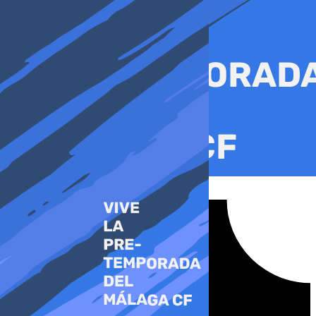
Ir
al
contenido
Tiktok