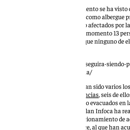
En el caso de Álora, el Ayuntamiento se ha visto o
polideportivo Antonio Henares como albergue pro
aquellos vecinos que hayan sido afectados por 
la Junta de Andalucía, “hasta el momento 13 pe
asistidas en este pabellón, aunque ninguno de el
sanitaria”, han expresado.
https://www.101tv.es/la-lluvia-seguira-siendo-p
malaga-durante-toda-la-semana/
Asimismo, han explicado que han sido varios lo
realizar los servicios de emergencias
, seis de el
Aneales y otros seis que han sido evacuados en l
En este municipio, además, el Plan Infoca ha rea
agua, baldeo, limpieza y acondicionamiento de a
desbordamiento del Guadalhorce, al que han acu