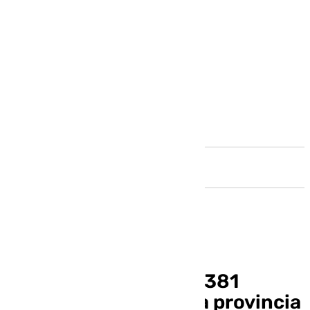
Andalucía
La DANA deja más de 381
incidencias en toda la provincia