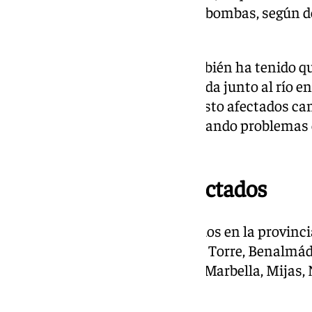
tres BRICA, tres TOP y seis autobombas, según d
autonómico.
En la localidad de Cártama también ha tenido que
una mujer en su vivienda, ubicada junto al río e
Mientras, en Almogía, se han visto afectados ca
“han quedado dañados, ocasionando problemas en
explicaba su alcaldesa.
Otros municipios afectados
Otros de los municipios afectados en la provin
medida, han sido Alhaurín de la Torre, Benalmá
Casabermeja, Coín, Fuengirola, Marbella, Mijas,
Torrox.