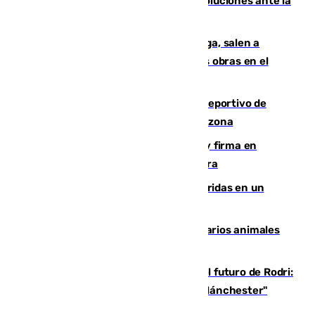
Más de 15.000 ceutíes claman por soluciones ante la
crisis migratoria
Los vecinos de Pedregalejo en Málaga, salen a
protestar en contra del resultado de las obras en el
paseo marítimo
Un incendio en un local del puerto deportivo de
Fuengirola genera una gran susto en la zona
Daniel Mérida derriba a Griekspoor y firma en
Montreal el mejor resultado de su carrera
Dos personas mueren y tres son heridas en un
accidente de tráfico en Utrera
Estudiarán el comportamiento de varios animales
durante el eclipse
Maresca evita pronunciarse sobre el futuro de Rodri:
"Por el momento, el viernes estará en Mánchester"