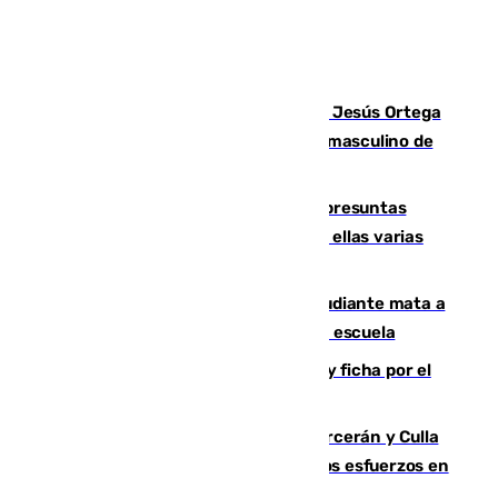
Dos sevillanos de oro: Manuel Cruz y Jesús Ortega
ganan el campeonato del mundo sub19 masculino de
remo
Un juzgado de Ceuta investiga seis presuntas
agresiones sexuales a migrantes, entre ellas varias
menores
Desastre en Tailandia: un joven estudiante mata a
tiros a sus abuelo y a profesores en una escuela
Luca Zidane rompe con el Granada y ficha por el
Leganés
Incendios de Castellón: Sierra Engarcerán y Culla
evolucionan positivamente y centran los esfuerzos en
Tírig