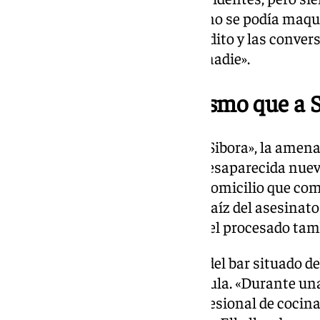
que era muy torpe»; y en la que no se podía maqui
le controlaba las tarjetas de crédito y las conve
de que le decía: «sin mí no eres nadie».
«Te voy a hacer lo mismo que a 
«Te voy a hacer lo mismo que a Sibora», la amena
concreto a su pareja anterior, desaparecida nue
descubierto emparedado en el domicilio que co
Torremolinos. Precisamente a raíz del asesinato d
recuerda que por estos hechos, el procesado tam
El 17 de mayo, los trabajadores del bar situado 
escuchar gritos de auxilio de Paula. «Durante una
cuchilladas con el cuchillo profesional de cocin