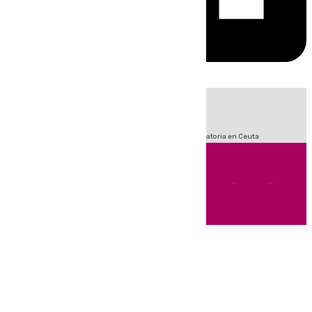
HOY
|
Fútbol
LaLiga
Sucesos
Primera División
Crisis Migratoria en Ceuta
Andalucía