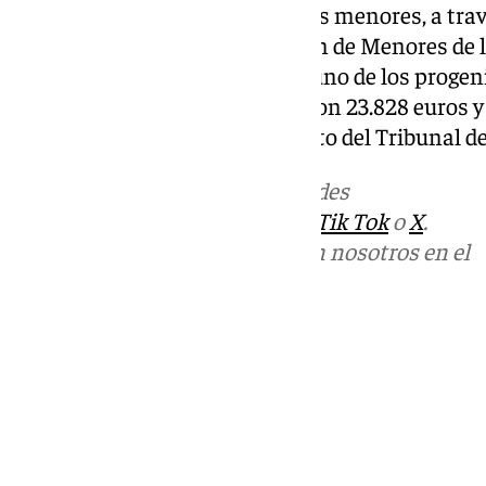
indemnice a cada uno de los tres menores, a tra
ostenta el Servicio de Protección de Menores de 
139.878 euros; así como a cada uno de los progeni
euros y a los hermanos, a una con 23.828 euros y a
se celebrará por el procedimiento del Tribunal de
Más noticias de
101TV
en las redes
sociales:
Instagram
,
Facebook
,
Tik Tok
o
X
.
Puedes ponerte en contacto con nosotros en el
correo
informativos@101tv.es
Tags:
Últimas noticias