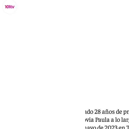
Miguel Alfonso
lunes, 25 noviembre 2024, 16:47
Compartir:
La Fiscalía de Málaga ha solicitado 28 años de 
de maltratar por celos a su exnovia Paula a lo lar
presuntamente asesinarla en mayo de 2023 en 