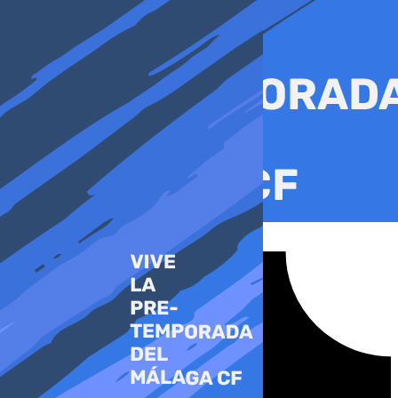
Ir
al
contenido
Tiktok