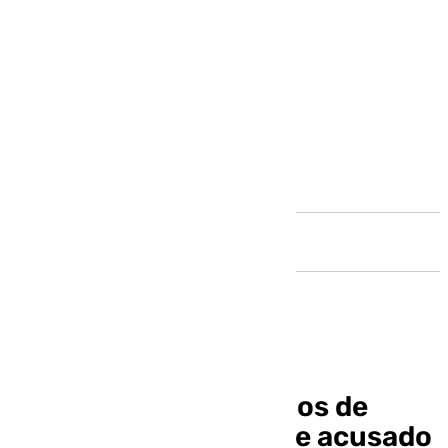
Andalucía
La Fiscalía pide 28 años de
prisión para el hombre acusado