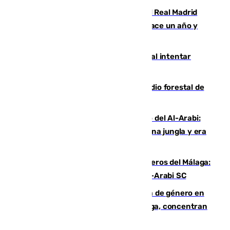
El fichaje más caro de la historia del Real Madrid
costaba 105 millones de euros menos hace un año y
jugaba en Leganés
Ceuta suma 82 fallecidos en el mar al intentar
cruzar la frontera española
Huelva eleva a emergencia el incendio forestal de
Niebla
Juanfran Funes, sobre el duro juego del Al-Arabi:
“Por momentos nos hemos metido en una jungla y era
hasta peligroso”
Ya se han estrenado los tres delanteros del Málaga:
Eneko Jauregui, bigoleador contra el Al-Arabi SC
35 mujeres asesinadas por violencia de género en
España en este 2026: Andalucía y Málaga, concentran
el foco de la tragedia