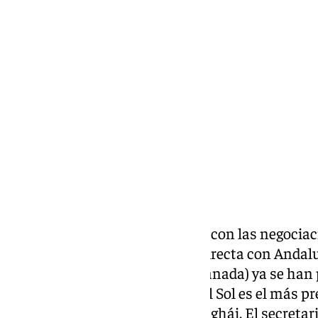
Enrique Rodríguez
viernes, 8 noviembre 2024, 20:03
Compartir:
La Junta de Andalucía prosigue con las negociac
implante una conexión aérea directa con Andaluc
andaluzas (Málaga, Sevilla y Granada) ya se han p
que el aeropuerto de la Costa del Sol es el más p
que podría ser con Pekín o Shanghái. El secretari