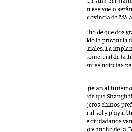
dirigente del PP malagueños, que están permane
«Estamos convencido de que con ese vuelo será
cargo del Partido Popular en la provincia de Mála
En este sentido, sobresale el hecho de que dos
Sermatec e Hygreen hayan elegido la provincia de
imponentes proyectos empresariales. La implan
sello chino y la buena sintonía comercial de la 
mercado asiático son dos excelentes noticias p
atraer también a Air China.
Por su parte, Sevilla y Granada apelan al turism
conexión aérea con Pekín (o puede que Shanghái)
dado que consideran que los viajeros chinos pre
monumentales y patrimoniales al sol y playa. Un
cada vez mayor implantación de ciudadanos ven
a vivir o abren negocios a lo largo y ancho de la C