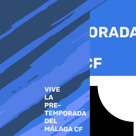
Ir
al
contenido
Tiktok