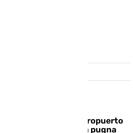
Andalucía
La «fortaleza» del Aeropuerto
de Málaga, clave en la pugna