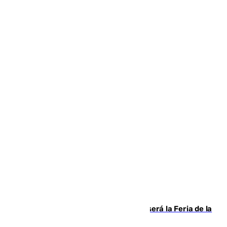
Talleres, escape room y música: así será la Feria de la
Juventud Cofrade de Málaga