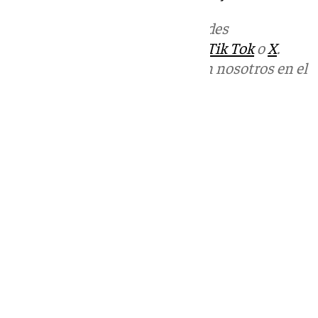
Más noticias de
101TV
en las redes
sociales:
Instagram
,
Facebook
,
Tik Tok
o
X
.
Puedes ponerte en contacto con nosotros en el
correo
informativos@101tv.es
Tags:
Últimas noticias