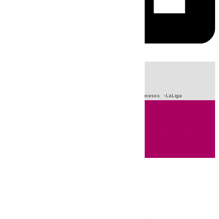
HOY
|
Fútbol
Primera División
Crisis Migratoria en Ceuta
Sucesos
LaLiga
Andalucía