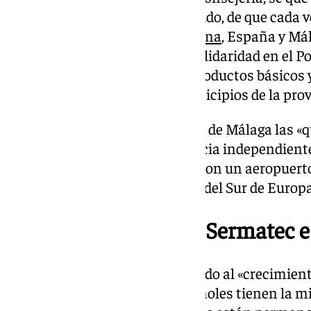
tiempo y estoy seguro, convencido, de que cada 
permanente de unión entre
China
, España y Má
Carmona durante un acto de solidaridad en el Po
comunidad china ha donado productos básicos y 
DANA en Valencia y varios municipios de la prov
Para el secretario general del PP de Málaga las 
toda Andalucía y toda la provincia independient
Málaga está siempre presente con un aeropuert
internacional y es la referencia del Sur de Europa
Alianza empresarial: Sermatec 
Asimismo, Carmona ha apuntado al «crecimiento
que muchos empresarios españoles tienen la mira