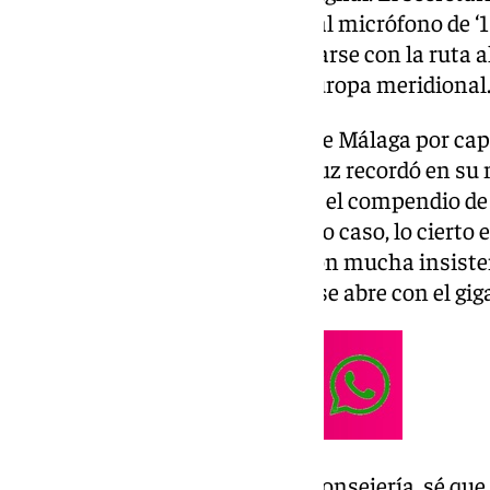
Ramón Carmona, ha señalado al micrófono de ‘101
terminal malagueña para quedarse con la ruta al
aeroportuaria referente de la Europa meridional
La principal candidatura es la de Málaga por cap
Sin embargo, el Gobierno andaluz recordó en su
el vuelo como un beneficio para el compendio de l
comerciales o turísticas. En todo caso, lo cierto
Granada, en este último caso con mucha insist
interés a esta oportunidad que se abre con el gig
«Es un tema que compete a la Consejería, sé qu