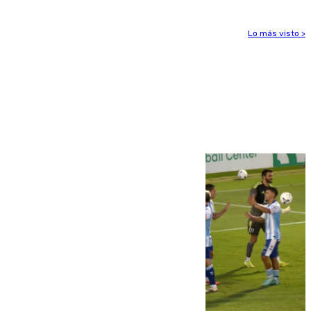
Lo más visto >
Más noticias
Ver más >