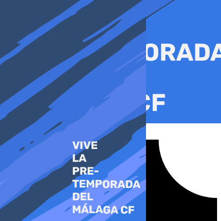
Ir
al
contenido
Tiktok