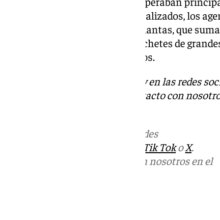
desarticular estas bandas que operaban princip
Guadalhorce
. En los registros realizados, los a
indoor de marihuana con 242 plantas
, que suma
de
dos armas de fuego y dos machetes de grand
utilizados para cometer los robos.
Descubre más noticias de 101Tv en las redes soc
Tok
o
X
. Puedes ponerte en contacto con nosotro
informativos@101tv.es
Más noticias de
101TV
en las redes
sociales:
Instagram
,
Facebook
,
Tik Tok
o
X
.
Puedes ponerte en contacto con nosotros en el
correo
informativos@101tv.es
Tags: