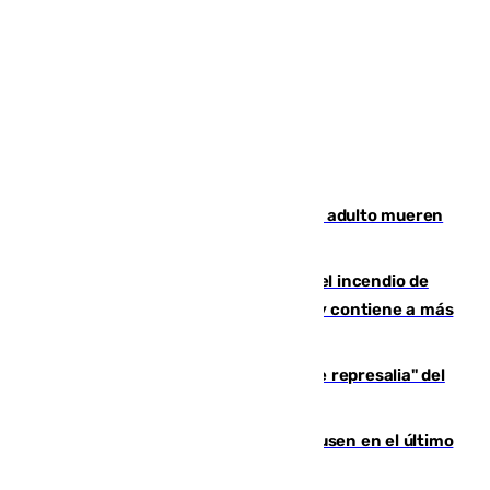
Tragedia en Italia: dos menores y un adulto mueren
en una violenta disputa familiar
340 personas más desalojadas por el incendio de
Niebla, que mantiene a 410 evacuadas y contiene a más
de 500 efectivos trabajando
Italia responde ante las "medidas de represalia" del
Gobierno de Sánchez
El Sevilla se desinfla ante el Leverkusen en el último
ensayo (1-2)