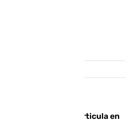
Andalucía
La Guardia Civil desarticula en
Málaga a cuatro