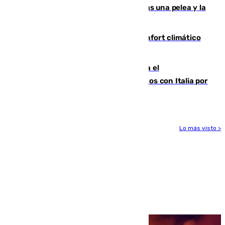
Tensión en la prisión de Alhaurín tras una pelea y la
incautación de un punzón
Málaga contabiliza 148 zonas de confort climático
para enfrentar las altas temperaturas
Marlaska notifica a la Unión Europea el
restablecimiento de controles fronterizos con Italia por
vía aérea y marítima
Lo más visto >
Más noticias
Ver más >