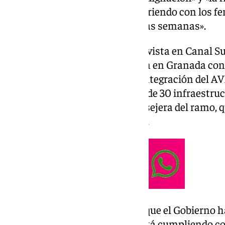
andaluces» con lo que está ocurriendo con los fer
retrasos prácticamente todas las semanas».
Así lo ha señalado en una entrevista en Canal Su
al ser preguntada por la reunión en Granada con e
primera mesa técnica para la integración del 
muchos retos por delante. Más de 30 infraestruc
Andalucía», ha detallado la consejera del ramo, 
solicitando esa reunión tiempo.
Además, ha apuntado que, aunque el Gobierno habl
luego «hay que ir viendo sí se está cumpliendo co