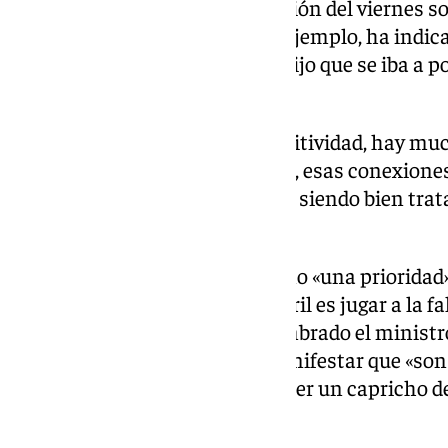
advertirá al ministro en la reunión del viernes s
están siendo atendidas» y, por ejemplo, ha indica
de la tarde con Madrid «que se dijo que se iba a 
retomar».
«Almería tiene una alta competitividad, hay m
esas frecuencias, ese ferrocarril, esas conexion
Andalucía y desde luego no está siendo bien trat
Puente», ha subrayado.
Por otro lado, ha destacado como «una prioridad»
que no podemos con el ferrocarril es jugar a la fal
eso nos tiene bastante acostumbrado el ministro
Sánchez», ha criticado para manifestar que «son
planificar, estudiar y no puede ser un capricho de
cartera decir sí o no».