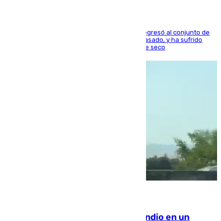
El centrocampista reconvertido en atacante regresó al conjunto de
la capital, después de salir obligado el curso pasado, y ha sufrido
una lesión que lo mantendrá un año en el dique seco
08.08.2026
Los Bomberos combaten un incendio en un