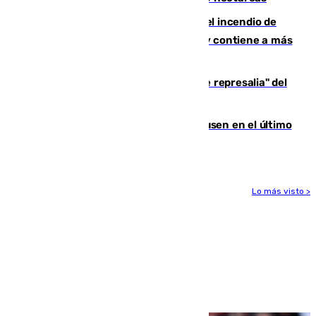
340 personas más desalojadas por el incendio de
Niebla, que mantiene a 410 evacuadas y contiene a más
de 500 efectivos trabajando
Italia responde ante las "medidas de represalia" del
Gobierno de Sánchez
El Sevilla se desinfla ante el Leverkusen en el último
ensayo (1-2)
Lo más visto >
Más noticias
Ver más >