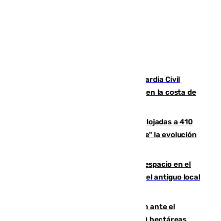
Persecución en Punta Umbría: la Guardia Civil
interviene más de 800 kilos de cocaína en la costa de
Huelva
El incendio de Niebla mantiene desalojadas a 410
personas que siguen con "incertidumbre" la evolución
del viento
Las marcas internacionales ganan espacio en el
Centro de Málaga: la Tagliatella abre en el antiguo local
de Vox Sports Bar
Moreno pide extremar la precaución ante el
incendio de Niebla, que supera las 4.000 hectáreas