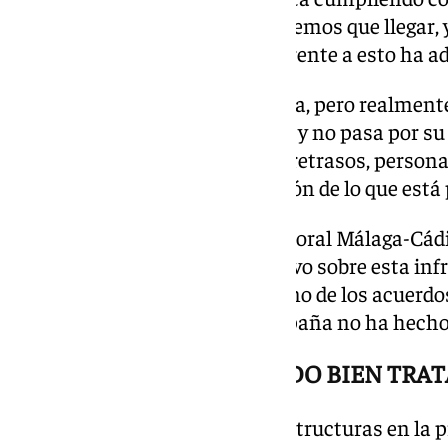
llegando a lo que realmente tenemos que llegar, y
infraestructura que se licita». Frente a esto ha ad
«Habrá mucha licitación pública, pero realmente
ferrocarril no está funcionando y no pasa por s
para apuntar que hay «averías, retrasos, persona
tienen ningún tipo de explicación de lo que está
Cuestionada sobre el tren del litoral Málaga-Cá
en marcha el estudio informativo sobre esta inf
va a bonificar los peajes. «Era uno de los acuerdo
actualmente el Gobierno de España no ha hech
ALMERÍA: «NO ESTÁ SIENDO BIEN TRA
Sobre la situación de las infraestructuras en la 