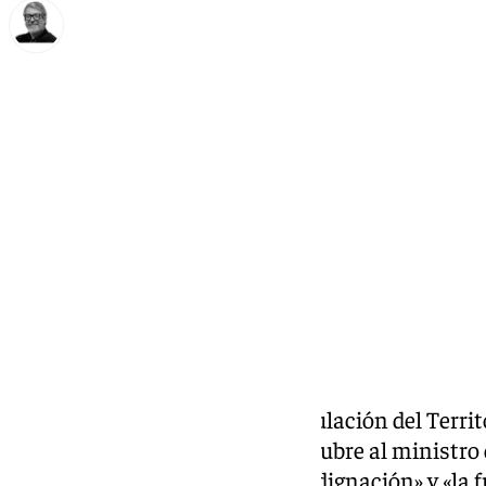
Francisco Marmolejo
miércoles, 9 octubre 2024, 11:45
Compartir:
La consejera de Fomento, Articulación del Territ
trasladará este viernes 11 de octubre al ministr
Sostenible,
Óscar Puente
, «la indignación» y «la 