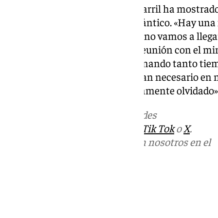
Por último en materia de ferrocarril ha mostrad
del corredor Mediterráneo y Atlántico. «Hay una
serias dudas si vamos a llegar o no vamos a llega
más respuestas después de la reunión con el min
esas mesas que llevamos reclamando tanto tiem
adelante ese mapa ferroviario tan necesario e
en Andalucía que está completamente olvidado»
Más noticias de
101TV
en las redes
sociales:
Instagram
,
Facebook
,
Tik Tok
o
X
.
Puedes ponerte en contacto con nosotros en el
correo
informativos@101tv.es
Tags:
Últimas noticias