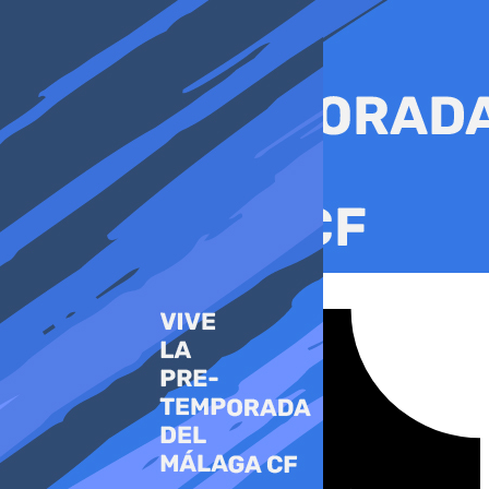
Ir
al
contenido
Tiktok