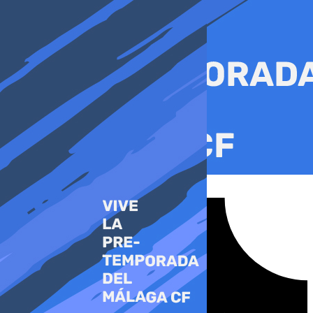
Ir
al
contenido
Tiktok