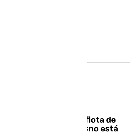
Andalucía
La Junta cree que la flota de
arrastre malagueña «no está