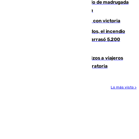
Muere un peatón tras ser atropellado de madrugada
en la carretera A-7 a su paso por Málaga
El Granada cierra su puesta a punto con victoria
Un mes de la tragedia de Los Gallardos, el incendio
que acabó con la vida de 14 personas y arrasó 5.200
hectáreas
España establece controles fronterizos a viajeros
procedentes de Italia por la presión migratoria
Lo más visto >
Más noticias
Ver más >