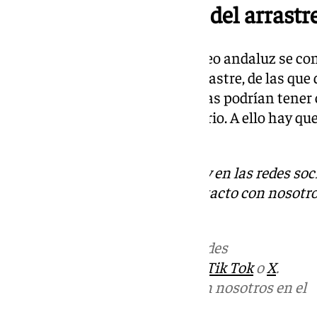
5.000 familias viven del arrastr
A lo largo del litoral mediterráneo andaluz se c
embarcaciones dedicadas al arrastre, de las qu
familias, por lo que tales medidas podrían tener
económicas graves en el territorio. A ello hay qu
industria auxiliar.
Descubre más noticias de 101Tv en las redes soc
Tok
o
X
. Puedes ponerte en contacto con nosotro
informativos@101tv.es
.
Más noticias de
101TV
en las redes
sociales:
Instagram
,
Facebook
,
Tik Tok
o
X
.
Puedes ponerte en contacto con nosotros en el
correo
informativos@101tv.es