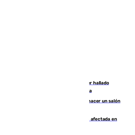
Muere un hombre de 58 años tras ser hallado
inconsciente en una piscina en Cómpeta
Un tribunal federal impide a Trump hacer un salón
de baile en la Casa Blanca
Incendios de Castellón: la superficie afectada en
Tírig roza las 400 hectáreas