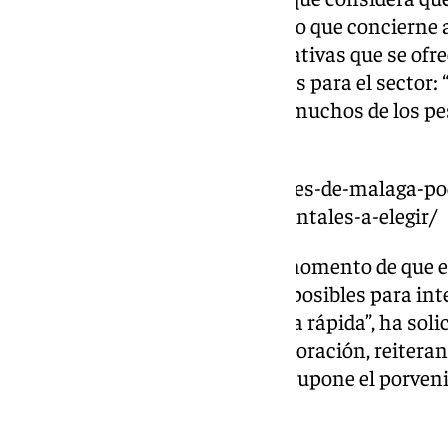
gratificante, especialmente en lo que concierne a
debe a que las medidas o alternativas que se ofre
drástico de días son inasumibles para el sector:
plazo de tiempo muy pequeño, muchos de los pe
preparados”.
https://www.101tv.es/pescadores-de-malaga-podr
cumplen-medidas-medioambientales-a-elegir/
En palabras de Pacheco, “es el momento de que el
y active todos los mecanismos posibles para in
inversiones y hacerlo de manera rápida”, ha solic
tiempo que ha ofrecido su colaboración, reitera
con un sector estratégico que «supone el porveni
andaluzas».