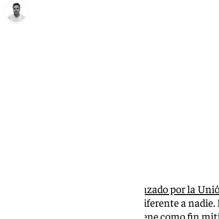
Antonio López
miércoles, 11 diciembre 2024, 15:16
Compartir:
El
nuevo acuerdo de pesca alcanzado por la Uni
este miércoles no ha dejado indiferente a nadie. 
ministros de Pesca europeos, tiene como fin miti