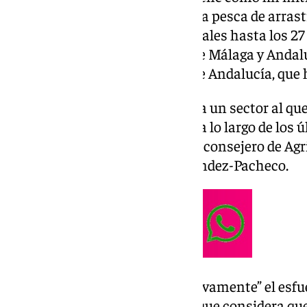
restricciones impuestas sobre la pesca de arrastr
días de faena desde los 130 actuales hasta los 27
afectan de lleno a pescadores de Málaga y Andalu
no han convencido a la Junta de Andalucía, que
“Es una nueva vuelta de tuerca a un sector al que
esfuerzos que viene realizando a lo largo de los
sostenibilidad”, ha asegurado el consejero de Agr
Desarrollo Rural, Ramón Fernández-Pacheco.
El consejero ha valorado “positivamente” el esfu
alcanzar un buen acuerdo, aunque considera que 