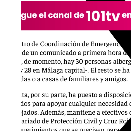
El Centro de Coordinación de Emergencias 
través de un comunicado a primera hora de 
de que, de momento, hay 30 personas alberg
Torre y 28 en Málaga capital-. El resto se 
viviendas o a casas de familiares y amigos.
La Junta, por su parte, ha puesto a disposi
afectados para apoyar cualquier necesidad
desalojados. Además, mantiene a efectivos 
voluntariado de Protección Civil y Cruz Roj
los requerimientos que se precisen para gara