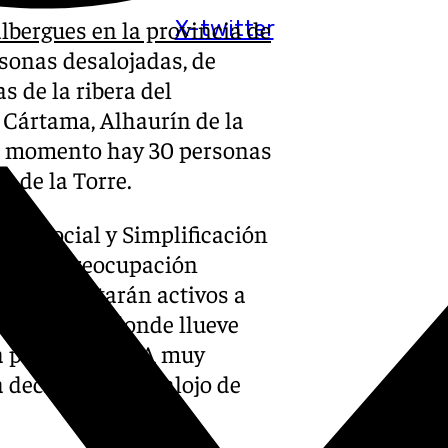
lbergues en la provincia de
X-twitter
sonas desalojadas, de
s de la ribera del
 Cártama, Alhaurín de la
 De momento hay 30 personas
n de la Torre.
logo Social y Simplificación
o una «preocupación
el rojo. Estarán activos a
adalhorce, «donde llueve
ada por una DANA muy
a decisión de desalojo de