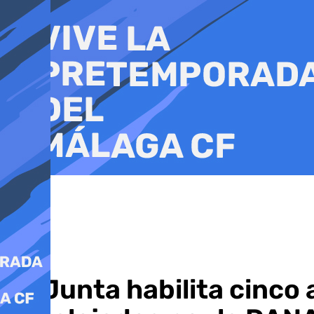
Ir
al
contenido
La Junta habilita cinco 