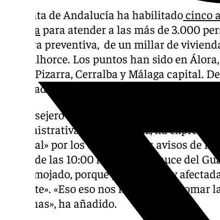
La Junta de Andalucía ha habilitado
cinco a
Málaga
para atender a las más de 3.000 per
manera preventiva, de un millar de vivienda
Guadalhorce. Los puntos han sido en Álora,
Torre, Pizarra, Cerralba y Málaga capital.
albergadas, 28 en la capital y dos en Alhaurí
El consejero de la Presidencia, Interior, Diá
Administrativa, Antonio Sanz, ha expresad
especial» por los efectos de los avisos de niv
partir de las 10:00 horas en el cauce del Gu
sobre mojado, porque ya se vio muy afect
reciente». «Eso eso nos ha llevado a tomar l
personas», ha añadido.