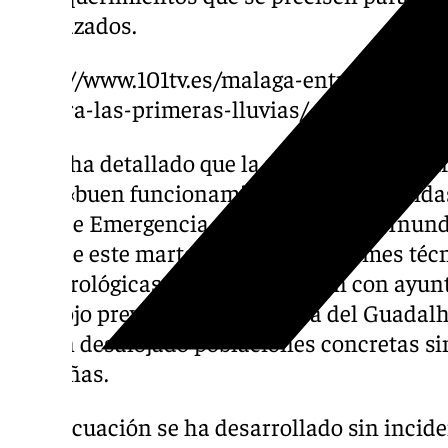
desplazados.
https://www.101tv.es/malaga-entra-esta-ma
registra-las-primeras-lluvias/
El 112 ha detallado que la noche ha transc
y con «buen funcionamiento» de las medidas
Plan de Emergencia ante el Riesgo de Inund
hora de este martes, en base a informes téc
meteorológicas y en coordinación con ayunt
desalojo preventivo de la ribera del Guadal
se han desalojado poblaciones concretas si
ribereñas.
La evacuación se ha desarrollado sin incide