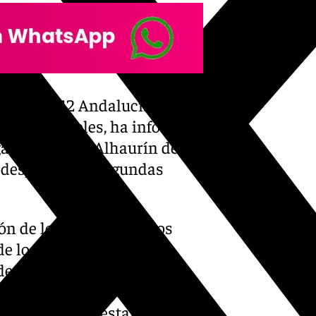
(Cecem 112 Andalucía), a
este miércoles, ha informado
adas -dos en Alhaurín de la
ha desplazado a segundas
ción de los ayuntamientos
 de los malagueños
de las agrupaciones de
a prealertados para atender
ntizar el bienestar de los