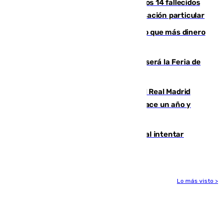
La Justicia ofrece a las familias de los 14 fallecidos
en el incendio de Los Gallardos ser acusación particular
Juanlu Sánchez, el sexto canterano que más dinero
deja en las arcas del Sevilla
Talleres, escape room y música: así será la Feria de
la Juventud Cofrade de Málaga
El fichaje más caro de la historia del Real Madrid
costaba 105 millones de euros menos hace un año y
jugaba en Leganés
Ceuta suma 82 fallecidos en el mar al intentar
cruzar la frontera española
Lo más visto >
Más noticias