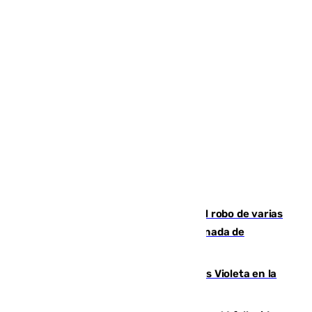
Golpe cofrade en Jaén: investigan el robo de varias
joyas de la Virgen de la Fuensanta Coronada de
Alcaudete
Con Málaga exige duplicar los Puntos Violeta en la
Feria de Málaga