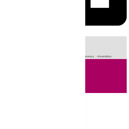
HOY
|
Fútbol
Primera División
Crisis Migratoria en Ceuta
Sucesos
Incendios
Andalucía