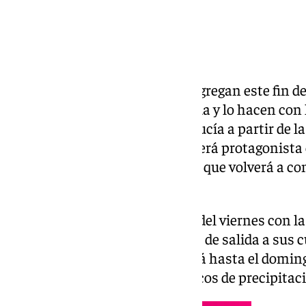
Cerca de 9.500 personas se congregan este fin d
kilómetros de la Legión de Ronda y lo hacen con
borrasca fría que barrerá Andalucía a partir de 
apuntan los modelos la lluvia será protagonista 
prueba deportiva de ultrafondo, que volverá a co
Europa.
El evento se inaugura la noche del viernes con la
competición dará el pistoletazo de salida a sus
sábado 9 de mayo y se extenderá hasta el doming
buena medida con los pronósticos de precipita