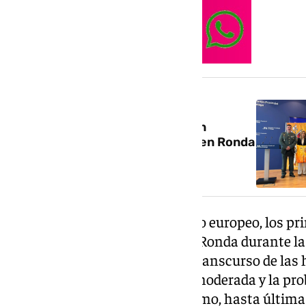
NOTICIA RELACIONADA
Los 101 kilómetros de La Legión
reunirán a 9.000 participantes en Ronda
del 8 al 10 de mayo
Según el parte actual del modelo europeo, los p
frente llegarán a la Serranía de Ronda durante l
ganando en intensidad con el transcurso de las 
precipitaciones de intensidad moderada y la pro
mantendrá vigente, como mínimo, hasta últimas