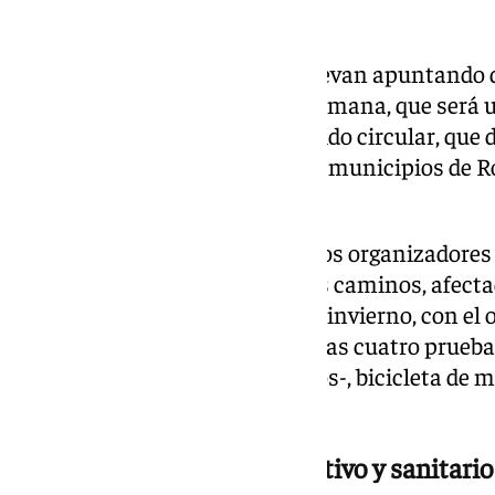
abarcará la competición.
Tanto Meteored como Aemet llevan apuntando de
escenario de lluvias del fin de semana, que será 
prueba de resistencia, de recorrido circular, que 
Málaga y Cádiz atravesando los municipios de Ron
Valle, Benaoján y Montejaque.
En los últimos meses los equipos organizadores 
trabajado para acondicionar los caminos, afect
sucesivas borrascas del pasado invierno, con el o
condiciones para la disputa de las cuatro prueb
una individual y otra por equipos-, bicicleta de
infantil.
Amplio dispositivo organizativo y sanitario