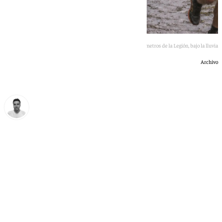
Los 101 kilómetros de la Legión, bajo la lluvia
Archivo
Antonio López
viernes, 8 mayo 2026, 00:14
Compartir: