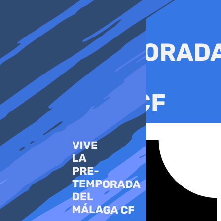
Ir
al
contenido
Tiktok