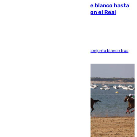
Vinícius Júnior seguirá vestido de blanco hasta
2032 tras cerrar su renovación con el Real
Madrid
El atacante brasileño amplía su vínculo con el conjunto blanco tras
una etapa repleta de éxitos y protagonismo