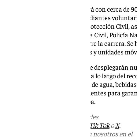
El dispositivo de servicio contará con cerca de 9
médicos y enfermeros, 150 estudiantes voluntari
Podología, 150 voluntarios de Protección Civil, a
Provincial de Bomberos, Guardia Civil, Policía Na
localidades por las que transcurre la carrera. Se
asistencia médica, ambulancias y unidades móvi
En cuanto al avituallamiento, se desplegarán n
campaña y puntos distribuidos a lo largo del recor
participantes podrán proveerse de agua, bebidas 
energéticos, comidas frías y calientes para garan
necesario durante toda la prueba.
Más noticias de
101TV
en las redes
sociales:
Instagram
,
Facebook
,
Tik Tok
o
X
.
Puedes ponerte en contacto con nosotros en el