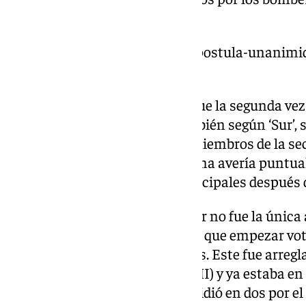
anteriormente.
https://www.101tv.es/malaga-postula-unanimid
nacional-ciberseguridad/
El pasado jueves 27 de febrero fue la segunda ve
atascado. En esta ocasión, también según ‘Sur’,
45 minutos tres funcionarios miembros de la se
Obreras. «El ascensor sufriría una avería puntua
ascensor», decían fuentes municipales después d
Lo curioso es que la del ascensor no fue la única
febrero. El Pleno de febrero tuvo que empezar vo
del nuevo sistema de votaciones. Este fue arregl
Municipal de Informática (CEMI) y ya estaba en
segunda sesión plenaria -se dividió en dos por 