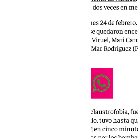
atascado -con personas dentro- dos veces en m
La primera vez fue el pasado lunes 24 de febrero.
seis concejales de la oposición se quedaron ence
minutos. Los ediles eran Rubén Viruel, Mari Ca
Mari Carmen Martín y Rosa del Mar Rodríguez (P
Con Málaga, Toni Morillas.
Esta última, Toni Morillas, con claustrofobia, fu
según ha podido saber este medio, tuvo hasta que
ascensor. «Si hubiera sido del PP, en cinco minut
una de las ediles al ser rescatados por los bomb