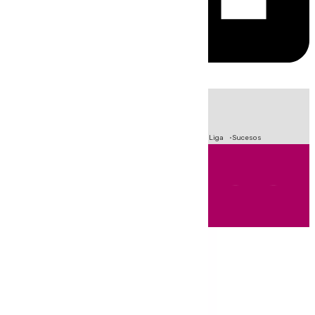
HOY
|
Fútbol
Primera División
Crisis Migratoria en Ceuta
LaLiga
Sucesos
Andalucía