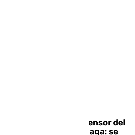
Andalucía
La ‘maldición’ del ascensor del
Ayuntamiento de Málaga: se