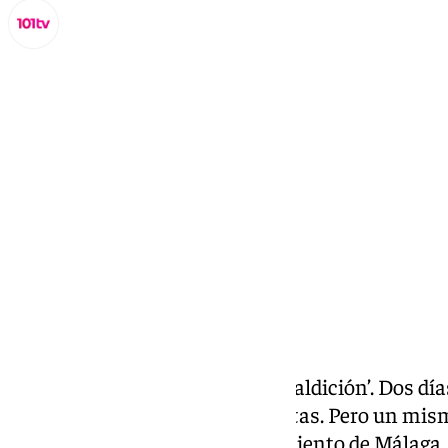
Lynx Devs
lunes, 3 marzo 2025, 10:34
Compartir:
Una historia que parece una ‘maldición’. Dos día
semana. Diferentes protagonistas. Pero un mism
instalado en 2018- del
Ayuntamiento de Málaga