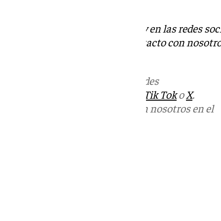
la Subdelegación del Gobierno-.
Descubre más noticias de 101Tv en las redes soc
Tok
o
X
. Puedes ponerte en contacto con nosotro
informativos@101tv.es
Más noticias de
101TV
en las redes
sociales:
Instagram
,
Facebook
,
Tik Tok
o
X
.
Puedes ponerte en contacto con nosotros en el
correo
informativos@101tv.es
Tags:
Últimas noticias