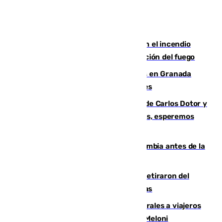
Activado el nivel 2 de emergencia en el incendio
forestal de Niebla por la compleja evolución del fuego
Controlado un incendio de rastrojos en Granada
junto a la autovía y al Callejón de Nogales
Juanfran Funes, sobre las lesiones de Carlos Dotor y
Fernando Calero: “Estamos preocupados, esperemos
que no sea nada”
Felipe VI refuerza los lazos con Colombia antes de la
llegada del nuevo presidente
Fernando Calero y Carlos Dotor se retiraron del
encuentro contra el Ceuta con molestias
España restablece controles temporales a viajeros
procedentes de Italia como repuesta a Meloni