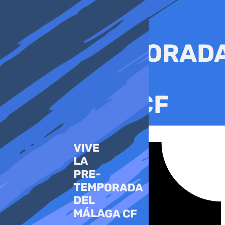
Ir
al
contenido
Tiktok