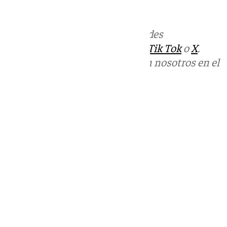
informativos@101tv.es
Más noticias de
101TV
en las redes
sociales:
Instagram
,
Facebook
,
Tik Tok
o
X
.
Puedes ponerte en contacto con nosotros en el
correo
informativos@101tv.es
Tags:
Últimas noticias