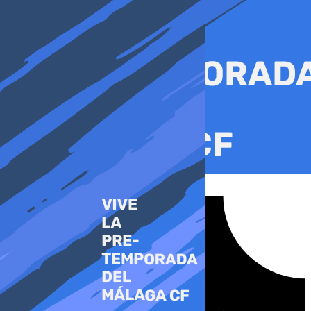
Ir
al
contenido
Tiktok