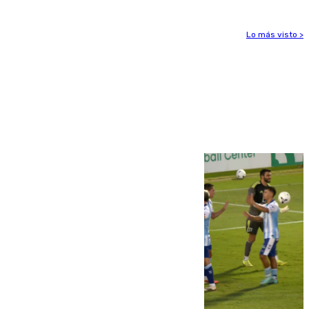
Lo más visto >
Más noticias
Ver más >