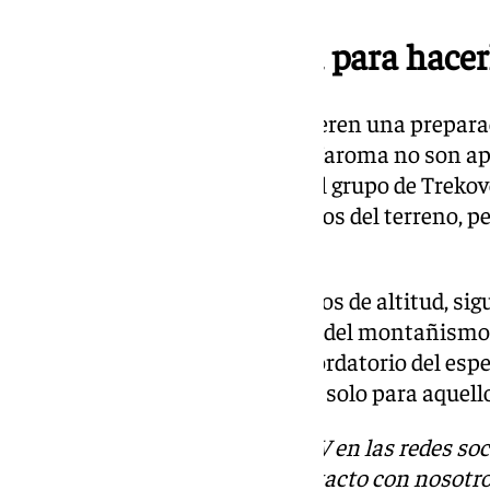
Requiere experiencia para hacer
Este tipo de expediciones requieren una prepara
condiciones invernales en La Maroma no son apt
experiencia en alta montaña. El grupo de Trekov
pericia, supo afrontar los desafíos del terreno, 
un éxito.
La Maroma, con sus 2.069 metros de altitud, sig
emblemático para los amantes del montañismo 
tras la borrasca Jana, es un recordatorio del esp
montaña en invierno, accesible solo para aquell
Descubre más noticias de 101TV en las redes soc
Tok
o
X
. Puedes ponerte en contacto con nosotro