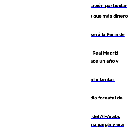
en el incendio de Los Gallardos ser acusación particular
Juanlu Sánchez, el sexto canterano que más dinero
deja en las arcas del Sevilla
Talleres, escape room y música: así será la Feria de
la Juventud Cofrade de Málaga
El fichaje más caro de la historia del Real Madrid
costaba 105 millones de euros menos hace un año y
jugaba en Leganés
Ceuta suma 82 fallecidos en el mar al intentar
cruzar la frontera española
Huelva eleva a emergencia el incendio forestal de
Niebla
Juanfran Funes, sobre el duro juego del Al-Arabi:
“Por momentos nos hemos metido en una jungla y era
hasta peligroso”