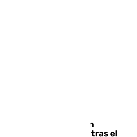
Andalucía
La Maroma nevada, un
espectáculo invernal tras el