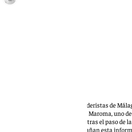
Borja Gutiérrez
domingo, 9 marzo 2025, 20:24
Compartir:
Un grupo de montañistas y senderistas de Mála
estampa invernal del pico de La Maroma, uno de l
cubierto por un manto de nieve tras el paso de 
ver en las imágenes que acompañan esta informa