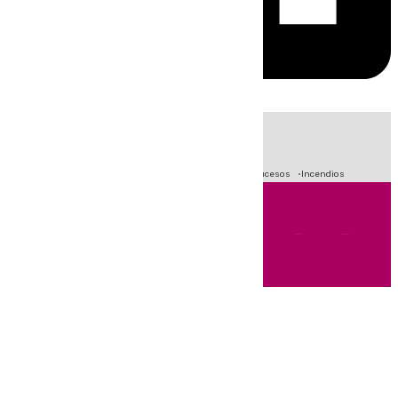
HOY
|
Fútbol
Primera División
Crisis Migratoria en Ceuta
Sucesos
Incendios
Andalucía