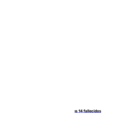
La Justicia ofrece a las familias de los 14 fallecidos