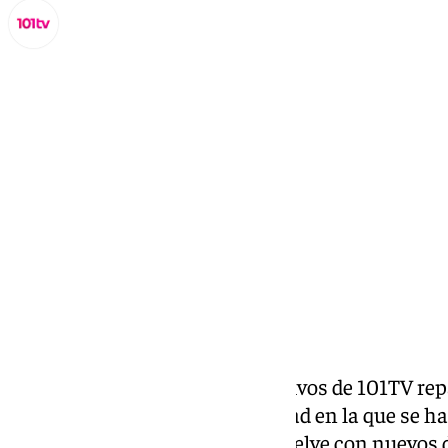
Miguel Alfonso
jueves, 28 noviembre 2024, 18:47
Compartir:
En esta edición de los informativos de 101TV r
de la esperada mesa de movilidad en la que se ha
Junta y ayuntamientos. Se resuelve con nuevos 