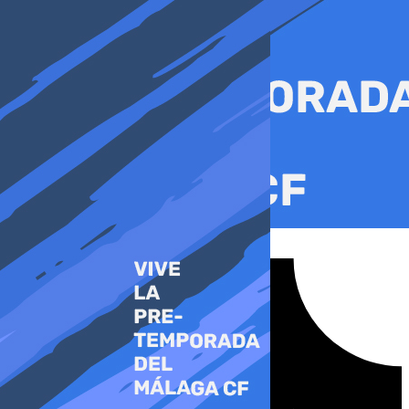
Ir
al
contenido
Tiktok