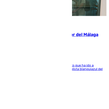
07.08.2026
Isco, la nueva mascota del jugador del Málaga
Dani Lorenzo
El centrocampista marbellí es ‘padre’ de un gato que ha ido a
recoger a Vigo y su nombre es como el exfutbolista blanquiazul del
Arroyo de la Miel