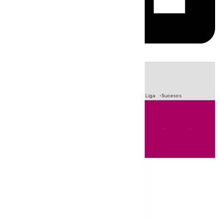
HOY
|
Fútbol
Primera División
Crisis Migratoria en Ceuta
LaLiga
Sucesos
Andalucía