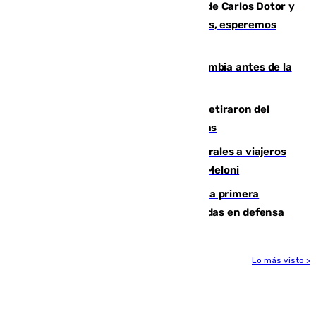
Juanfran Funes, sobre las lesiones de Carlos Dotor y
Fernando Calero: “Estamos preocupados, esperemos
que no sea nada”
Felipe VI refuerza los lazos con Colombia antes de la
llegada del nuevo presidente
Fernando Calero y Carlos Dotor se retiraron del
encuentro contra el Ceuta con molestias
España restablece controles temporales a viajeros
procedentes de Italia como repuesta a Meloni
El Málaga cae ante el Ceuta y suma la primera
derrota de la pretemporada dejando dudas en defensa
Lo más visto >
Más noticias