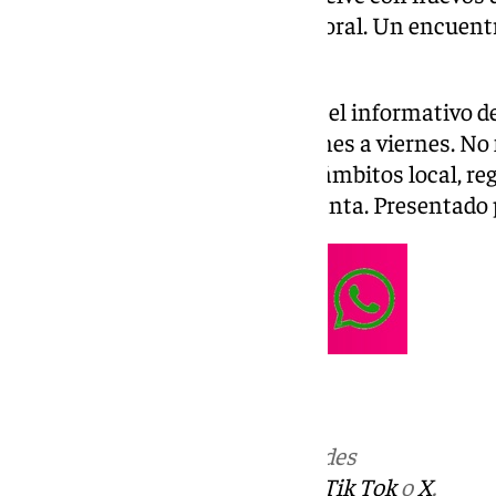
estudio de viabilidad del tren litoral. Un encuen
presidente de la Diputación.
Las noticias de 101tv Málaga es el informativo de
Málaga
. Desde las 20.00h de lunes a viernes. No f
noticias más relevantes en los ámbitos local, reg
social, deportivo y la Semana Santa. Presentad
Más noticias de
101TV
en las redes
sociales:
Instagram
,
Facebook
,
Tik Tok
o
X
.