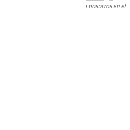
Puedes ponerte en contacto con nosotros en el
correo
informativos@101tv.es
Tags:
Últimas noticias