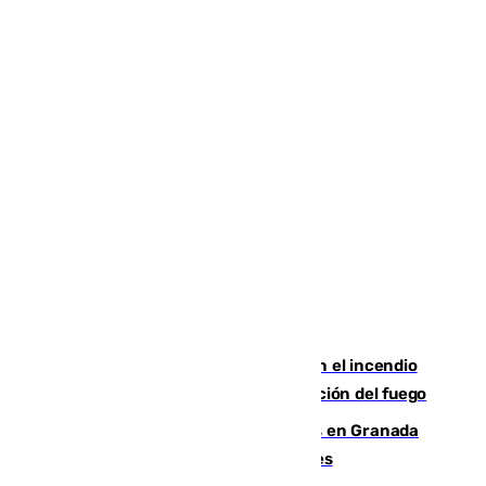
Activado el nivel 2 de emergencia en el incendio
forestal de Niebla por la compleja evolución del fuego
Controlado un incendio de rastrojos en Granada
junto a la autovía y al Callejón de Nogales