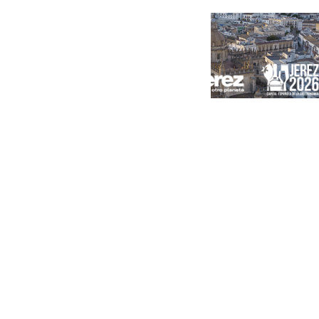
Portada
Andalucía
Sevilla
Málaga
Granada
España
Internacional
Economía