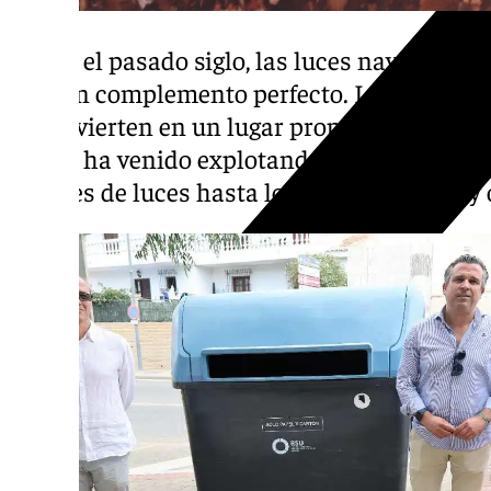
Desde el pasado siglo, las luces navideñas 
sido un complemento perfecto. La longitud 
la convierten en un lugar propicio para este
que se ha venido explotando año tras año, 
paneles de luces hasta los pórticos, arcos y