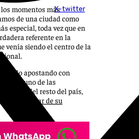
e los momentos más
X-twitter
blamos de una ciudad como
s especial, toda vez que en
rdadera referente en la
e venía siendo el centro de la
cional.
a ha ido apostando con
irla en uno de las
público del resto del país,
l para
disfrutar de su