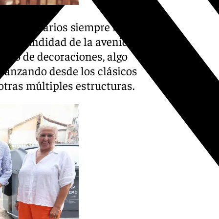
en Calle Larios siempre han
y profundidad de la avenida
 tipo de decoraciones, algo
avanzando desde los clásicos
 otras múltiples estructuras.