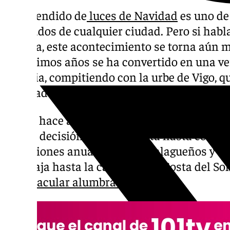
El encendido de
luces de Navidad
es uno d
esperados de cualquier ciudad. Pero si ha
Málaga, este acontecimiento se torna aún má
los últimos años se ha convertido en una ve
materia, compitiendo con la urbe de Vigo, qu
Navidad por antonomasia en el territorio na
Desde hace algo más de una década, Málag
mayor decisión sobre esta cita hasta convert
atracciones anuales de los malagueños y del 
que viaja hasta la capital de la Costa del So
espectacular alumbrado
.