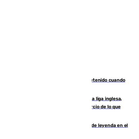
Mata a su expareja en Murcia y es detenido cuando
huía hacia Granada
El Boreham Wood, equipo de la quinta liga inglesa,
rechaza una oferta equivalente a un tercio de lo que
vale el club por un jugador
La familia Hernangómez: un legado de leyenda en el
mundo del baloncesto