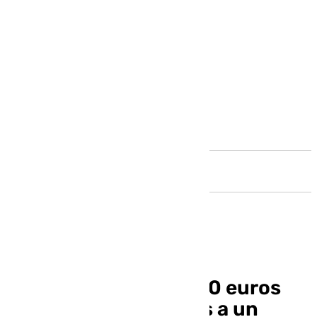
Andalucía
La ONCE deja 240.000 euros
repartidos en 10 años a un