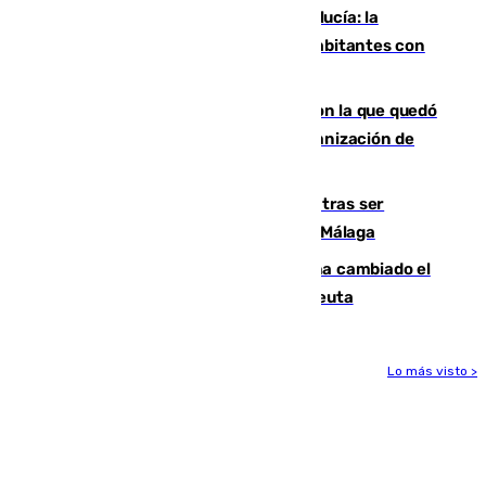
Nuevo récord de población en Andalucía: la
comunidad supera los 8,7 millones de habitantes con
una alta tasa de extranjeros
Agrede sexualmente a una mujer con la que quedó
por Instagram: dos años prisión e indemnización de
9.000 euros
Un turista de 17 años, hospitalizado tras ser
atropellado a propósito en el Centro de Málaga
De bocadillos a lentejas y pollo: así ha cambiado el
menú de los militares desplegados en Ceuta
Lo más visto >
Más noticias