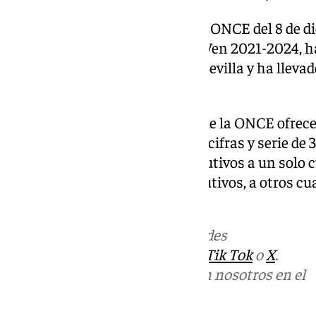
En este contexto, el sorteo de la ONCE del 8 de 
Peregrinaje de la Virgen Madre Ven 2021-2024, 
con 20.000 euros cada uno en Sevilla y ha llevad
Galicia.
El Sueldazo del Fin de Semana de la ONCE ofrece
un premio principal a las cinco cifras y serie d
al mes durante 20 años consecutivos a un solo 
al mes durante 10 años consecutivos, a otros cu
Más noticias de
101TV
en las redes
sociales:
Instagram
,
Facebook
,
Tik Tok
o
X
.
Puedes ponerte en contacto con nosotros en el
correo
informativos@101tv.es