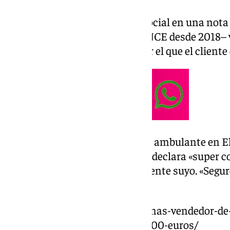
Como ha informado el Grupo Social en una nota
Caralampio, –vendedor de la ONCE desde 2018– v
este premio a través del TPV por el que el cliente
Así, Caralampio vende de forma ambulante en El
municipio de Torrox Costa, y se declara «super c
un vecino del pueblo costero cliente suyo. «Segur
Navidad», ha afirmado.
https://www.101tv.es/rafael-canas-vendedor-de
repartido-el-sueldazo-de-240-000-euros/