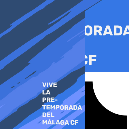
Ir
al
contenido
Tiktok