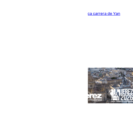
Del filial pepinero a récord absoluto: la meteórica carrera de Yan
Diomande en solo doce meses
Portada
Andalucía