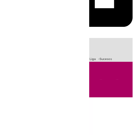
HOY
|
Fútbol
Primera División
Crisis Migratoria en Ceuta
LaLiga
Sucesos
Andalucía