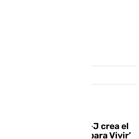
Andalucía
La plataforma del 29-J crea el
movimiento ‘Málaga para Vivir’