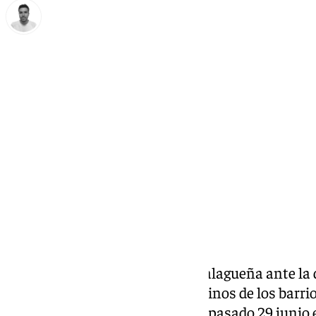
Antonio López
viernes, 27 septiembre 2024, 13:04
Compartir:
El malestar de la ciudadanía malagueña ante la d
vivienda, la expulsión de los vecinos de los barrio
a la calle a miles de personas el pasado 29 juni