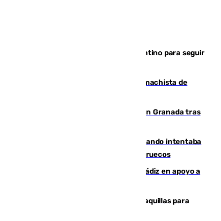
Marruecos, la principal baza de Infantino para seguir
al frente de la FIFA
Pedro Sánchez condena el crimen machista de
Benahavís
Angustioso rescate de una familia en Granada tras
caer su coche por un terraplén
Fallece un joven tras caer al mar cuando intentaba
entrar en parapente a Ceuta desde Marruecos
CIES NO moviliza a la provincia de Cádiz en apoyo a
la respuesta humanitaria de Ceuta
El mercado de Jerez refrigera sus taquillas para
facilitar las compras a sus visitantes