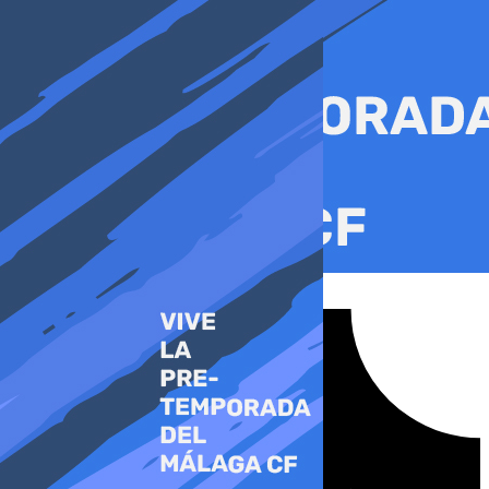
Ir
al
contenido
Tiktok