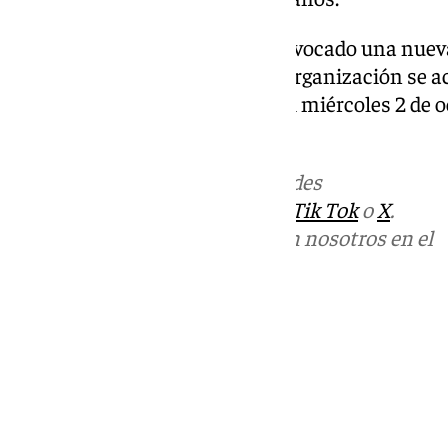
Para ello, el movimiento ha convocado una nuev
próximo 9 de noviembre, cuya organización se 
de campaña, que tendrá lugar el miércoles 2 de o
Invisible.
Más noticias de
101TV
en las redes
sociales:
Instagram
,
Facebook
,
Tik Tok
o
X
.
Puedes ponerte en contacto con nosotros en el
correo
informativos@101tv.es
Tags:
Últimas noticias