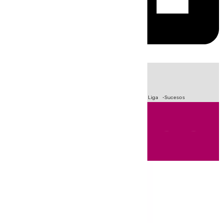
HOY
|
Fútbol
Primera División
Crisis Migratoria en Ceuta
LaLiga
Sucesos
Andalucía