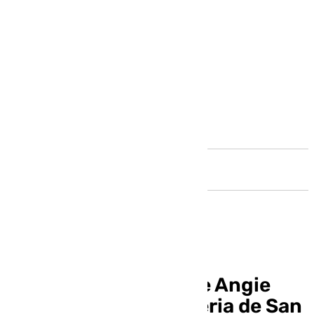
Andalucía
La polémica cantante Angie
Corine acudirá a la Feria de San