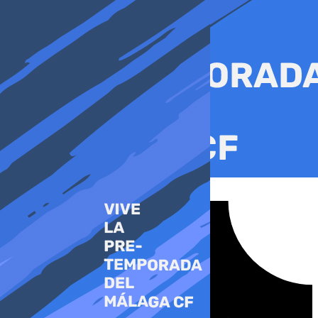
Ir
al
contenido
Tiktok