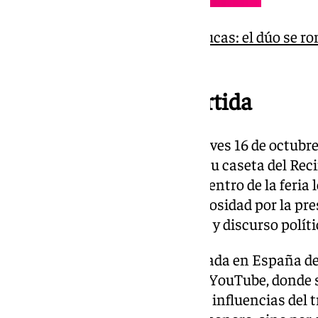
Así fue el adiós de Andy y Lucas: el dúo se 
música y amistad
Una artista controvertida
La activista participará este jueves 16 de octubre
de la mano de Vox Marbella en su caseta del Reci
Alcántara. La cita se enmarca dentro de la feria lo
de octubre, y ha despertado curiosidad por la pr
combina música, redes sociales y discurso políti
Nacida en Estados Unidos y criada en España d
a hacerse conocida en TikTok y YouTube, donde s
reproducciones. Su música, con influencias del t