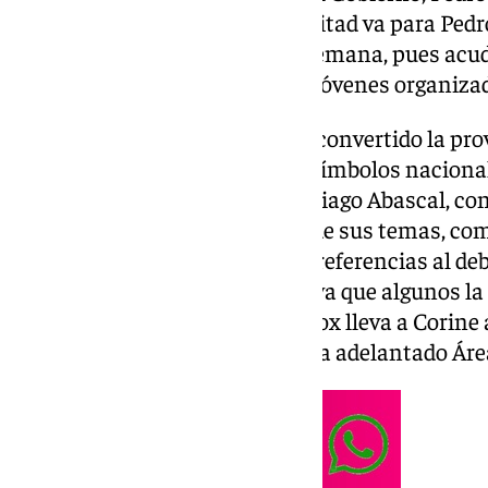
como: «de todo lo que gano la mitad va para Pedro
joven pasará por Málaga esta semana, pues acudi
Alcántara, a un encuentro con jóvenes organiza
Lo cierto es que la cantante ha convertido la pro
identidad artística: suele lucir símbolos nacion
afinidad con Vox y su líder, Santiago Abascal, co
sus redes sociales. En algunos de sus temas, com
social con mensajes irónicos y referencias al de
tanta adhesión como rechazo, ya que algunos la 
discursos de odio. Este jueves Vox lleva a Corine
partido municipal, tal y como ha adelantado Área