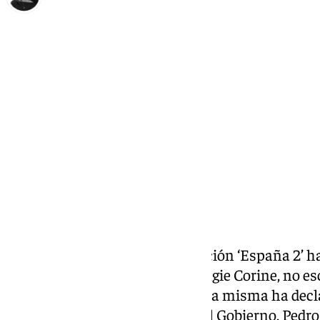
Elena Lozano
lunes, 13 octubre 2025, 21:29
Compartir:
En las últimas semanas la canción ‘España 2’ ha
sociales. Su autora, la rapera Angie Corine, no e
abiertamente afines —como ella misma ha decla
de sus letras es el presidente del Gobierno, Pedr