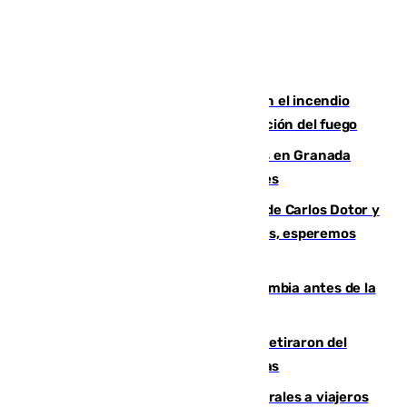
Activado el nivel 2 de emergencia en el incendio
forestal de Niebla por la compleja evolución del fuego
Controlado un incendio de rastrojos en Granada
junto a la autovía y al Callejón de Nogales
Juanfran Funes, sobre las lesiones de Carlos Dotor y
Fernando Calero: “Estamos preocupados, esperemos
que no sea nada”
Felipe VI refuerza los lazos con Colombia antes de la
llegada del nuevo presidente
Fernando Calero y Carlos Dotor se retiraron del
encuentro contra el Ceuta con molestias
España restablece controles temporales a viajeros