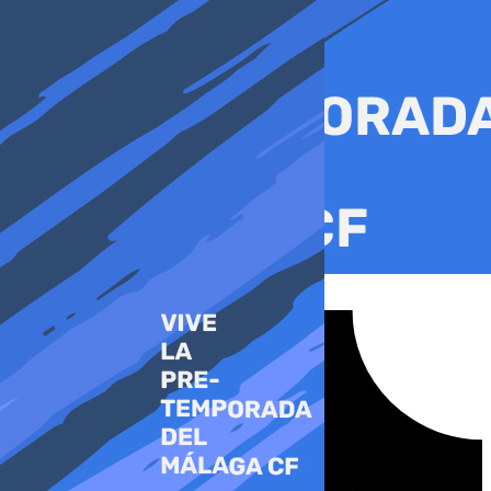
Ir
al
contenido
Tiktok