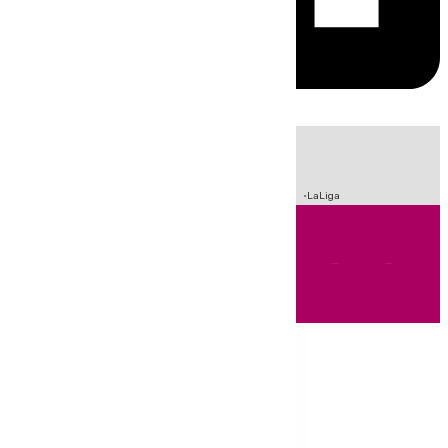
HOY
|
Incendios
Sucesos
Crisis Migratoria en Ceuta
Fútbol
LaLiga
Andalucía