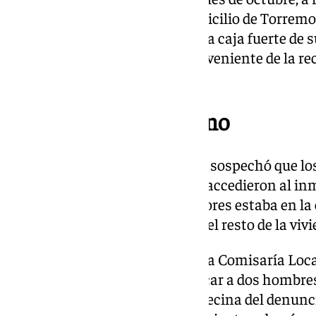
con fuerza cometido en un domicilio de Torremo
sustrajeron exclusivamente una caja fuerte de s
importante suma de dinero proveniente de la rec
víctima y parte de sus ahorros.
Personas de su entorno
Desde un inicio, el denunciante sospechó que los
personas de su entorno, ya que accedieron al i
en el que ninguno de los moradores estaba en la 
exclusivamente la caja fuerte y el resto de la vi
Agentes del Grupo de Robos de la Comisaría Loc
Benalmádena lograron identificar a dos hombres 
ellos resultó ser pareja de una vecina del denunc