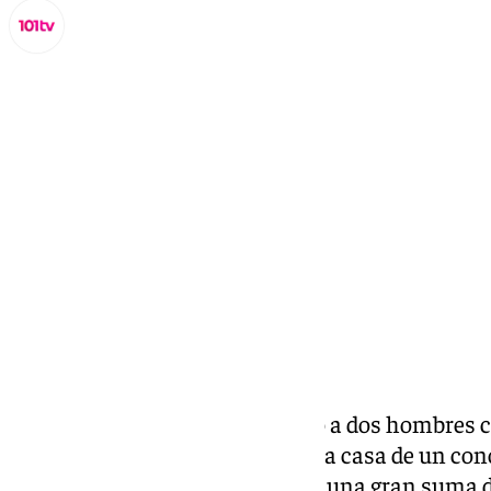
Miguel Alfonso
viernes, 22 noviembre 2024, 14:13
Compartir:
La
Policía Nacional
ha detenido a dos hombres 
un delito de robo con fuerza en la casa de un co
sustrajeron una caja fuerte con una gran suma de