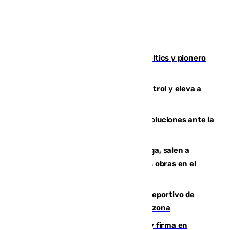
Muere Don Nelson, leyenda de los Celtics y pionero
desde el banquillo de la NBA
El incendio de Niebla avanza sin control y eleva a
8.000 las hectáreas afectadas
Más de 15.000 ceutíes claman por soluciones ante la
crisis migratoria
Los vecinos de Pedregalejo en Málaga, salen a
protestar en contra del resultado de las obras en el
paseo marítimo
Un incendio en un local del puerto deportivo de
Fuengirola genera una gran susto en la zona
Daniel Mérida derriba a Griekspoor y firma en