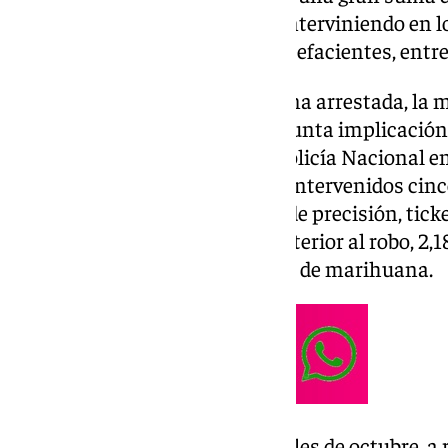
delito contra la salud pública, interviniendo en 
más de dos kilogramos de estupefacientes, entr
Además, hay una tercera persona arrestada, la m
en este último caso por su presunta implicación 
pública, según ha indicado la Policía Nacional 
registros practicados han sido intervenidos cinc
euros en efectivo, una balanza de precisión, tic
euros con fecha de emisión posterior al robo, 2,
gramos de cocaína, y 70 gramos de marihuana.
La investigación se inició a finales de octubre, 