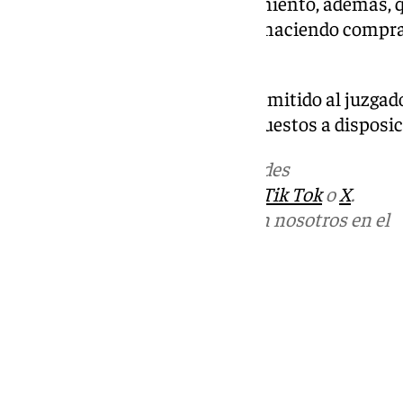
averiguaciones, se tuvo conocimiento, además, q
tren de vida fuera de lo normal, haciendo comp
dinero en salones recreativos.
El atestado instruido fue sido remitido al juzga
Torremolinos y los detenidos, puestos a disposici
Más noticias de
101TV
en las redes
sociales:
Instagram
,
Facebook
,
Tik Tok
o
X
.
Puedes ponerte en contacto con nosotros en el
correo
informativos@101tv.es
Tags:
Últimas noticias