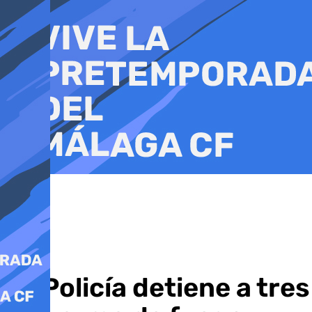
Ir
al
contenido
La Policía detiene a tr