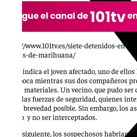
https://www.101tv.es/siete-detenidos-en-ca
plantas-de-marihuana/
Según indica el joven afectado, uno de ellos 
en la boca mientras sus dos compañeros pro
bienes materiales. Un vecino, que pudo ser 
llamó las fuerzas de seguridad, quienes inten
mayor brevedad posible. Sin embargo, los a
tiempo y no ser interceptados.
Al día siguiente, los sospechosos habrían v