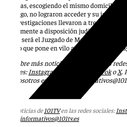
andadas, escogiendo el mismo domicilio y a
embargo, no lograron acceder y su intento 
las investigaciones llevaron a tres individ
actualmente a disposición judicial y se enf
Eso sí, será el Juzgado de Menores el que s
suceso que pone en vilo a la ciudad de Mála
Descubre más noti
cias de 101Tv en las rede
sociales:
Instagram
,
Facebook
,
Tik Tok
o
X
.
con nosotros en el correo
informativos@101t
Más noticias de
101TV
en las redes sociales:
Ins
correo
informativos@101tv.es