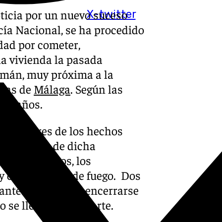
noticia por un nuevo suceso
X-twitter
cía Nacional, se ha procedido
dad por cometer,
a vivienda la pasada
omán, muy próxima a la
idas de
Málaga
. Según las
 17 años.
tos autores de los hechos
 en el bajo de dicha
enes afectados, los
 y con un arma de fuego. Dos
tantes y pudieron encerrarse
 se llevó la peor parte.