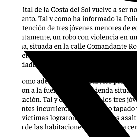
La capital de la Costa del Sol vuelve a ser 
turbulento. Tal y como ha informado la Poli
a la detención de tres jóvenes menores de e
presuntamente, un robo con violencia en un
semana, situada en la calle Comandante R
Carretera de Cádiz, una de las más concurr
autoridades, los arrestados tienen entre 16 y
Tal y como adelantó ‘Diario Sur’, los presun
entraron a la fuerza en una vivienda situada
localización. Tal y como indican los tres jóv
asaltantes incurrieron con el rostro tapado
de las víctimas lograron zafarse de los asal
en una de las habitaciones, aunque el tercero