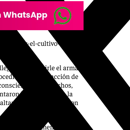
rtama-por-el-cultivo-de-619-
llegó a introducirle el arma
cedían a la sustracción de
consciente de los hechos,
taron llegar al lugar a la
saltantes pudieron huir con
uelto, supuestamente, a las