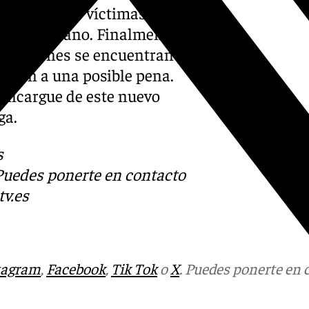
 las mismas víctimas. Sin
quedó en vano. Finalmente,
uos, quienes se encuentran
rentan a una posible pena.
e encargue de este nuevo
ga.
s
 Puedes ponerte en contacto
v.es
tagram
,
Facebook
,
Tik Tok
o
X
. Puedes ponerte en 