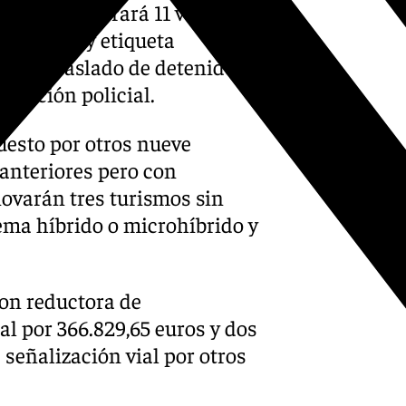
uros, incorporará 11 vehículos
 híbrido y etiqueta
a el traslado de detenidos
ulación policial.
uesto por otros nueve
 anteriores pero con
ovarán tres turismos sin
tema híbrido o microhíbrido y
con reductora de
al por 366.829,65 euros y dos
 señalización vial por otros