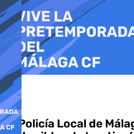
Ir
al
contenido
La Policía Local de Mál