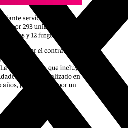
diante servicio de renting,
esta por 293 unidades de las
oterrenos y 12 furgonetas.
o Santander el contrato para
or otros menos
La contratación, que incluye
idades, se ha formalizado en
o años, prorrogables por un