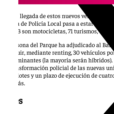
Con la llegada de estos nuevos vehículos, me
la flota de Policía Local pasa a estar compu
que 183 son motocicletas, 71 turismos, 7 tod
La Casona del Parque ha adjudicado al Banc
sustituir, mediante renting, 30 vehículos p
contaminantes (la mayoría serán híbridos). 
la transformación policial de las nuevas un
cinco lotes y un plazo de ejecución de cuatr
año más.
Lotes