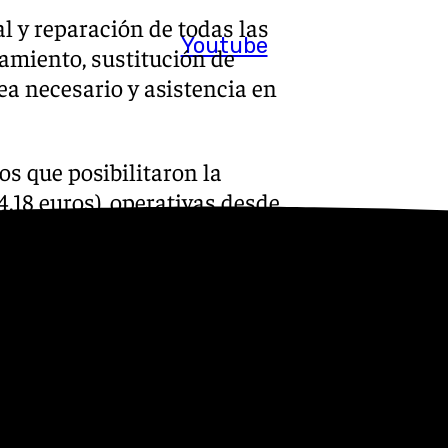
l y reparación de todas las
Youtube
amiento, sustitución de
ea necesario y asistencia en
os que posibilitaron la
,18 euros), operativas desde
ches híbridos, seis furgones,
cas de montaña para la Unidad
s
 Puedes ponerte en contacto
v.es