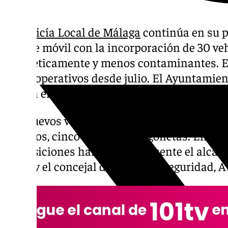
La
Policía Local de Málaga
continúa en su p
parque móvil con la incorporación de 30 ve
energéticamente y menos contaminantes. Es
están operativos desde julio. El Ayuntamie
millón en esta flota de vehículos de ‘renting’
Los nuevos vehículos vienen a sustituir a 2
híbridos, cinco 4×4 y dos furgonetas. En la
adquisiciones han estado presente el alcald
Torre y el concejal delegado de Seguridad, 