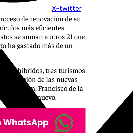
X-twitter
roceso de renovación de su
hículos más eficientes
tos se suman a otros 21 que
nto ha gastado más de un
.
0 SUV híbridos, tres turismos
 presentación de las nuevas
e de Málaga, Francisco de la
Avelino Barrionuevo.