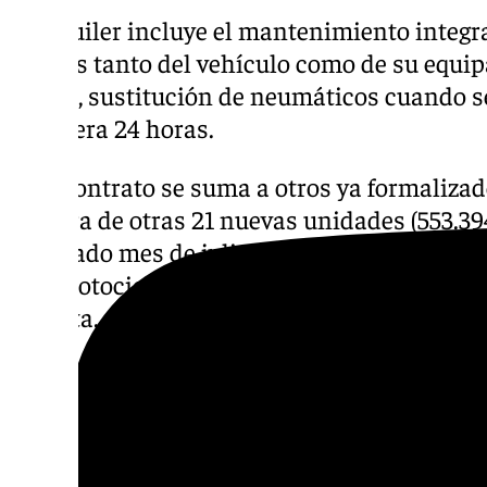
El alquiler incluye el mantenimiento integra
averías tanto del vehículo como de su equip
piezas, sustitución de neumáticos cuando s
carretera 24 horas.
Este contrato se suma a otros ya formalizad
compra de otras 21 nuevas unidades (553.394
el pasado mes de julio. Se trata de cuatro co
tres motocicletas y ocho bicicletas eléctri
Ciclista.
Descubre más noticias de 101Tv en las rede
sociales:
Instagram
,
Facebook
,
Tik Tok
o
X
.
con nosotros en el correo
informativos@101t