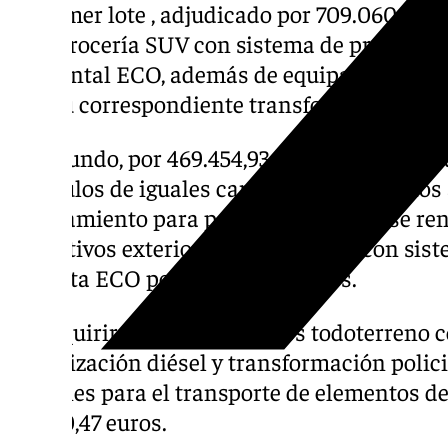
El primer lote , adjudicado por 709.060,97 e
de carrocería SUV con sistema de propulsión
ambiental ECO, además de equipamiento par
con su correspondiente transformación y rot
El segundo, por 469.454,93 euros, está comp
vehículos de iguales características que los
equipamiento para patrulla. También se ren
distintivos exteriores (camuflados) con sis
etiqueta ECO por 104.960,48 euros.
Se adquirirán cinco vehículos todoterreno 
motorización diésel y transformación polici
furgones para el transporte de elementos de
96.690,47 euros.