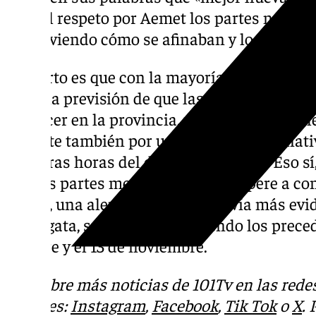
todo el respeto por Aemet los partes no sie
que ir viendo cómo se afinaban y lo que ap
Lo cierto es que con la mayoría de municipi
y con la previsión de que las precipitacione
aparecer en la provincia, parece muy posibl
decante también por una solución alternativ
primeras horas del día para prevenir. Eso sí
nuevos partes meteorológicos y espere a con
oficial, una alerta que haga todavía más ev
Cabalgata, sobre todo conociendo los prece
octubre y el 13 de noviembre.
Descubre más noticias de 101Tv en las rede
sociales:
Instagram
,
Facebook
,
Tik Tok
o
X
.