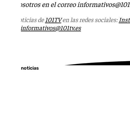
con nosotros en el correo
informativos@101t
Más noticias de
101TV
en las redes sociales:
Ins
correo
informativos@101tv.es
Tags:
Últimas noticias