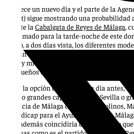
Amanece un nuevo día y el parte de la Agen
(Aemet) sigue mostrando una probabilidad a
durante la
Cabalgata de Reyes de Málaga
, c
programado para la tarde-noche de este do
mismo, a dos días vista, los diferentes mod
señalan una posibilidad de que llueva del 9
100%) y mientras tanto ya hay numerosos m
malagueños que han optado por adelantarla 
Existe la opción de atraerla un día antes, u
tomado grandes capitales como Sevilla o gr
provincia de Málaga como Torremolinos, M
el hándicap para el Ayuntamiento de Málaga
y que además coincidiría con un evento qu
personas como es el partido de Copa del Rey