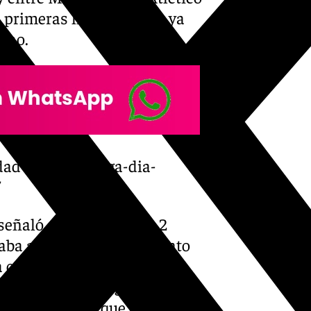
 primeras horas del día, ya
gno.
dad-lluvia-malaga-dia-
 señaló este pasado día 2
ba a conocerse el adelanto
 capital de la Costa del Sol
orológicos. El regidor, que
 día», aseguró que a pesar de