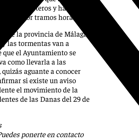
mpre son certeros y habría
untaban por tramos horarios.
os de la provincia de Málaga
s y las tormentas van a
e que el Ayuntamiento se
a como llevarla a las
, quizás aguante a conocer
firmar si existe un aviso
idente el movimiento de la
dentes de las Danas del 29 de
s
 Puedes ponerte en contacto