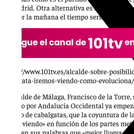
de Madrid. Otra alternativa es moverla a las
que por la mañana el tiempo sería más beni
https://www.101tv.es/alcalde-sobre-posibili
cabalgata-iremos-viendo-como-evoluciona/
El alcalde de Málaga, Francisco de la Torre,
cuando por Andalucía Occidental ya empeza
masivo de cabalgatas, que la coyuntura de la
era «ir viendo» en función de los partes mete
deseo en sus palabras que «mejor llueva otro