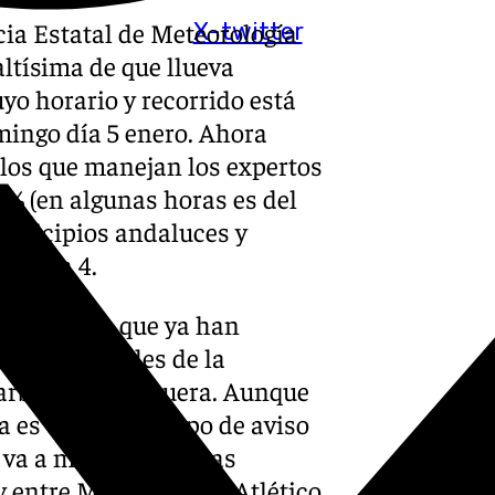
cia Estatal de Meteorología
X-twitter
ltísima de que llueva
uyo horario y recorrido está
mingo día 5 enero. Ahora
elos que manejan los expertos
0% (en algunas horas es del
unicipios andaluces y
al día 4.
na decisión que ya han
andes ciudades de la
arbella o Antequera. Aunque
 es el corto tiempo de aviso
e va a mover a muchas
 entre Marbella FC y Atlético