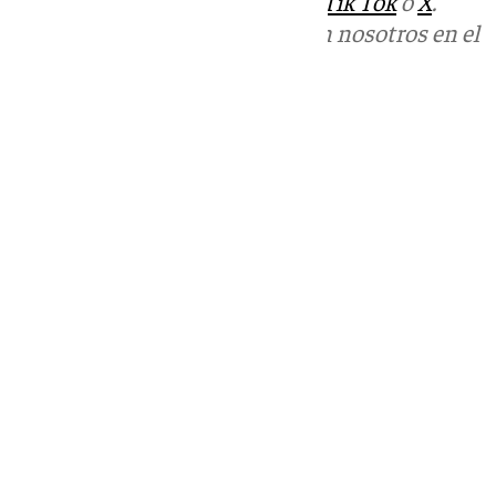
sociales:
Instagram
,
Facebook
,
Tik Tok
o
X
.
Puedes ponerte en contacto con nosotros en el
correo
informativos@101tv.es
Tags:
Últimas noticias