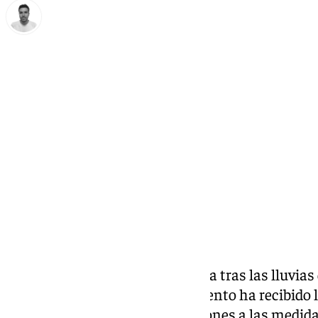
Antonio López
miércoles, 29 enero 2025, 23:24
Compartir:
La mejora de la situación hídrica tras las lluvia
noticias a Málaga. El Ayuntamiento ha recibido l
Andalucía para aplicar
excepciones a las medida