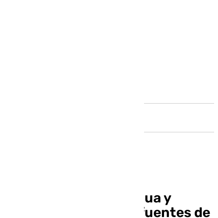
Andalucía
La sequía da una tregua y
Málaga recupera las fuentes de