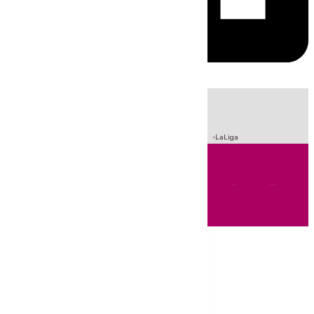
HOY
|
Incendios
Sucesos
Crisis Migratoria en Ceuta
Fútbol
LaLiga
Andalucía