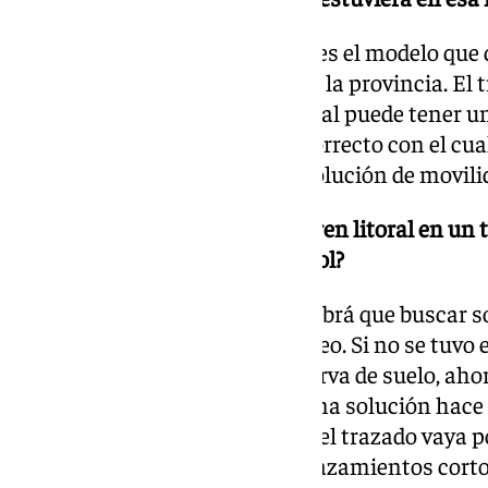
Lo primero que hay que decidir es el modelo qu
la movilidad de todo el litoral de la provincia. El 
Estepona y hacia la zona oriental puede tener u
primero es tener el escenario correcto con el c
disgregar cada paso para una solución de movili
¿Cómo se puede desarrollar el tren litoral en un
urbanizado como la Costa del Sol?
Hay una altísima densidad y habrá que buscar so
trazado tendrá que ir subterráneo. Si no se tuvo 
ferrocarril y no se hizo una reserva de suelo, ah
hicieron propuestas para dar una solución hace
planteado la posibilidad de que el trazado vaya p
carretera en una vía para desplazamientos corto