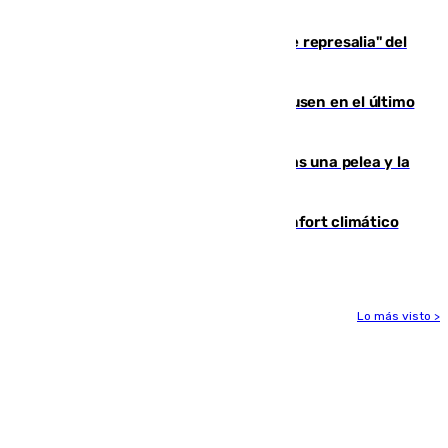
de 500 efectivos trabajando
Italia responde ante las "medidas de represalia" del
Gobierno de Sánchez
El Sevilla se desinfla ante el Leverkusen en el último
ensayo (1-2)
Tensión en la prisión de Alhaurín tras una pelea y la
incautación de un punzón
Málaga contabiliza 148 zonas de confort climático
para enfrentar las altas temperaturas
Lo más visto >
Más noticias
Ver más >