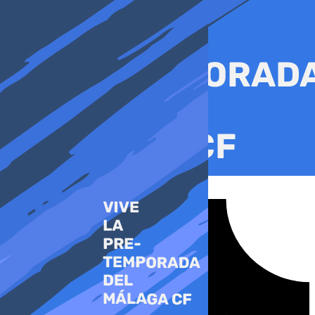
Ir
al
contenido
Tiktok