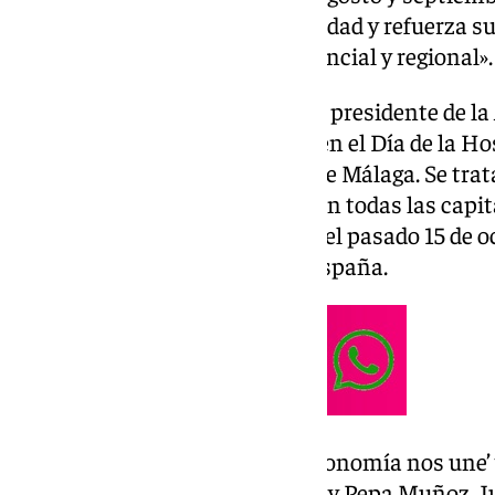
«nunca alcanzada con anterioridad y refuerza su
de empleo en la economía provincial y regional».
Así lo ha avanzado este lunes el presidente de l
Málaga (
Mahos
), Javier Frutos, en el Día de la 
en el restaurante El Balneario de Málaga. Se trat
evento que la empresa celebra en todas las cap
tras el acto nacional en Madrid el pasado 15 de 
Empresarial de Hostelería de España.
El lema de este año es ‘La Gastronomía nos une’
los reconocidos chefs Susi Díaz y Pepa Muñoz. J