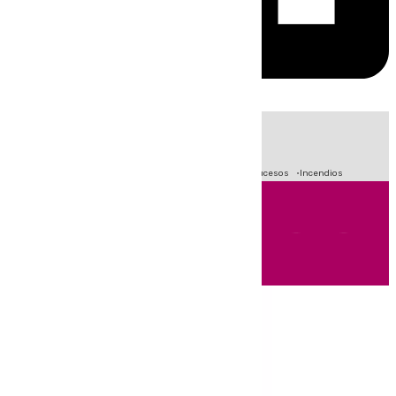
HOY
|
Fútbol
Primera División
Crisis Migratoria en Ceuta
Sucesos
Incendios
Andalucía