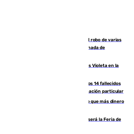
Golpe cofrade en Jaén: investigan el robo de varias
joyas de la Virgen de la Fuensanta Coronada de
Alcaudete
Con Málaga exige duplicar los Puntos Violeta en la
Feria de Málaga
La Justicia ofrece a las familias de los 14 fallecidos
en el incendio de Los Gallardos ser acusación particular
Juanlu Sánchez, el sexto canterano que más dinero
deja en las arcas del Sevilla
Talleres, escape room y música: así será la Feria de
la Juventud Cofrade de Málaga