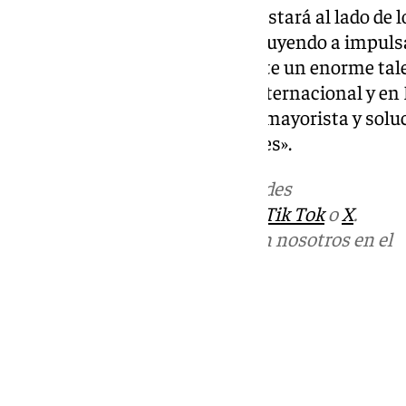
empresa «siempre ha estado y estará al lado de lo
reconociendo su labor y contribuyendo a impuls
sostenibilidad económica. Existe un enorme tale
posiciona como un referente internacional y e
para ofrecerle una oferta 100% mayorista y solu
necesidades de sus profesionales».
Más noticias de
101TV
en las redes
sociales:
Instagram
,
Facebook
,
Tik Tok
o
X
.
Puedes ponerte en contacto con nosotros en el
correo
informativos@101tv.es
Tags:
Últimas noticias