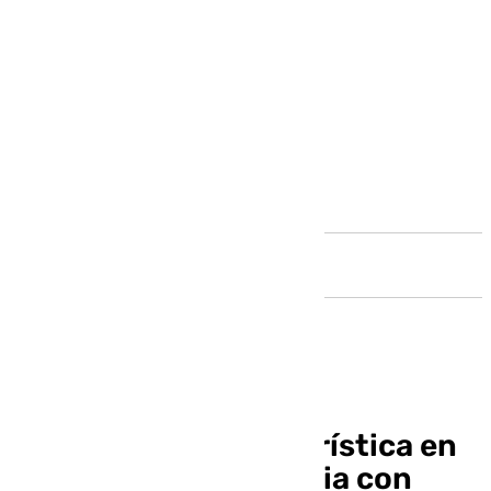
Andalucía
La temporada alta turística en
Málaga contó de media con