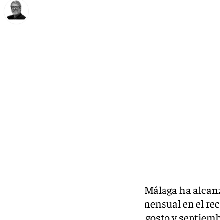
Francisco Marmolejo
lunes, 21 octubre 2024, 14:02
Compartir:
La hostelería de la provincia de Málaga ha alcan
personas empleadas de media mensual en el recié
entre los meses de junio, julio, agosto y septiem