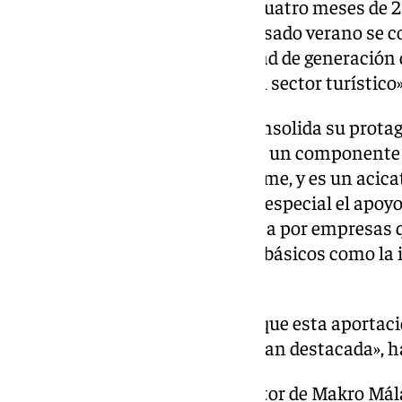
incremento sobre los mismos cuatro meses de 2
lo que ha asegurado que este pasado verano se c
tiene la hostelería y su capacidad de generación
riqueza y de liderazgo dentro del sector turístico»
En su opinión, «la hostelería consolida su pro
en datos, aunque también tiene un componente so
hace que su influencia sea enorme, y es un acica
En este sentido, ha valorado en especial el apoy
valor de la hostelería, compuesta por empresas 
y a los trabajadores en asuntos básicos como la 
ahorro energético o la logística.
«Todos somos necesarios para que esta aportació
sociedad sea tan importante y tan destacada», h
Por su parte, Víctor Arcos, director de Makro Má