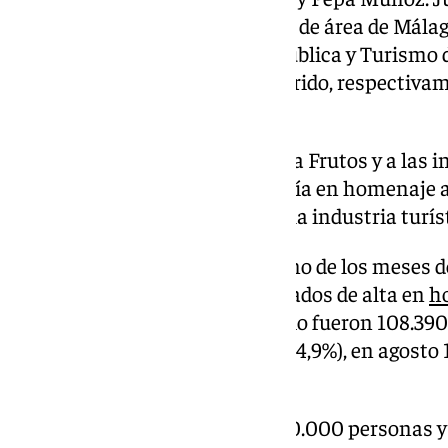
presentes Víctor Arcos, director de área de Mála
concejales de Comercio y Vía Pública y Turismo
Elisa Pérez de Siles y Jacobo Florido, respectivam
Diputación Manuel Marmolejo.
En el acto, Makro ha entregado a Frutos y a las 
simbólico del Día de la Hostelería en homenaje a
tres de cada cuatro empleos de la industria turís
Frutos ha explicado que cada uno de los meses d
al menos 107.000 empleados dados de alta en
ho
del Gobierno de España. En junio fueron 108.390
mes de 2023), en julio 110.722 (+4,9%), en agosto
107.937 (5%).
«Esto significa una media de 110.000 personas y