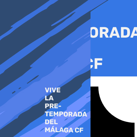
Ir
al
contenido
Tiktok