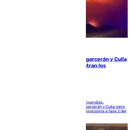
08.08.2026
Incendios de Castellón: Sierra Engarcerán y Culla
evolucionan positivamente y centran los
esfuerzos en Tírig
La UME se suma al operativo de control de los incendios,
progresando adecuadamente los de Sierra Engarcerán y Culla, pero
centrando todo el empeño en el de Culla, que evoluciona a fase 2 del
PEIF