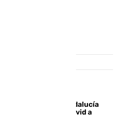
Andalucía
La vacunación en Andalucía
contra la gripe y el covid a