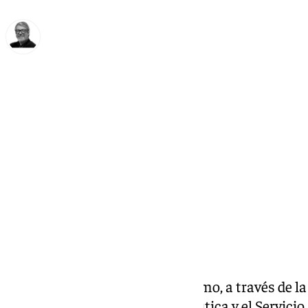
Francisco Marmolejo
miércoles, 9 octubre 2024, 09:20
Compartir:
La Consejería de Salud y Consumo, a través de la
Pública y Ordenación Farmacéutica y el Servici