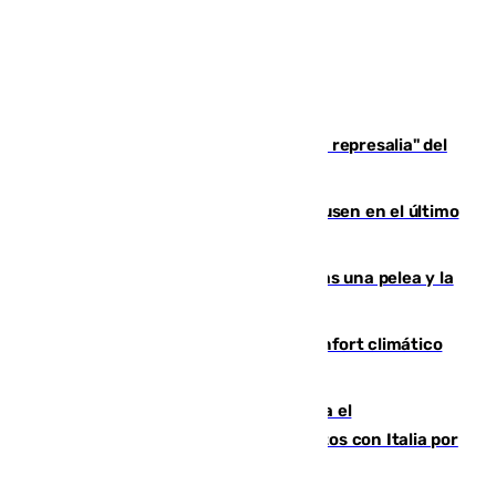
Italia responde ante las "medidas de represalia" del
Gobierno de Sánchez
El Sevilla se desinfla ante el Leverkusen en el último
ensayo (1-2)
Tensión en la prisión de Alhaurín tras una pelea y la
incautación de un punzón
Málaga contabiliza 148 zonas de confort climático
para enfrentar las altas temperaturas
Marlaska notifica a la Unión Europea el
restablecimiento de controles fronterizos con Italia por
vía aérea y marítima