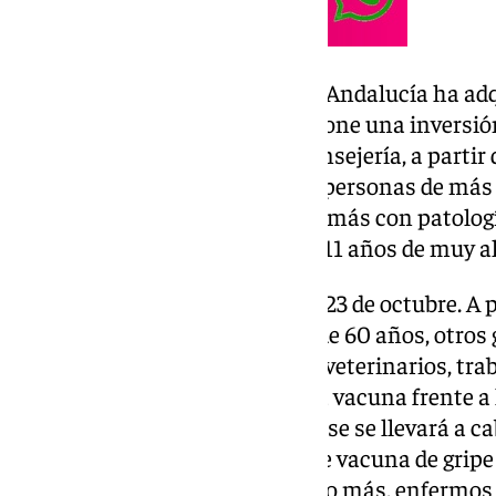
Para esta campaña, la Junta de Andalucía ha ad
dosis contra la gripe, lo que supone una inversió
cronograma marcado por la Consejería, a partir de
vacunación de gripe y covid las personas de más d
población infantil de 6 meses o más con patología
de covid personas de 6 meses a 11 años de muy al
La siguiente fase comenzará el 23 de octubre. A p
doble vacunación los mayores de 60 años, otros 
cuerpos y fuerzas de seguridad, veterinarios, tra
ganaderos. Además, recibirán la vacuna frente a 
menores de 5 años. La última fase se llevará a ca
cuando se administrará la doble vacuna de gripe y
hogar con personas de 60 años o más, enfermos