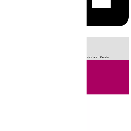
HOY
|
Sucesos
Fútbol
LaLiga
Primera División
Crisis Migratoria en Ceuta
Andalucía