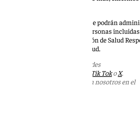
puérperas.
A partir de esta fecha también se podrán adminis
las personas fumadoras. Las personas incluidas
pedir cita a través de la aplicación de Salud Resp
ClicSalud+
o en su centro de salud.
Más noticias de
101TV
en las redes
sociales:
Instagram
,
Facebook
,
Tik Tok
o
X
.
Puedes ponerte en contacto con nosotros en el
correo
informativos@101tv.es
Tags:
Últimas noticias