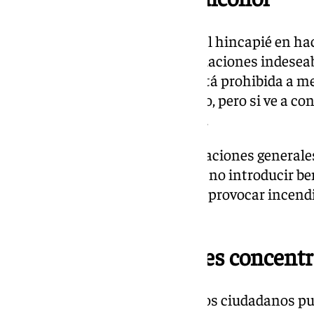
Sanz también ha hecho especial hincapié en hac
alcohol para evitar peleas o situaciones indesea
venta de bebidas alcohólicas está prohibida a me
hacer uso del transporte público, pero si ve a c
alcohólicas ni otras sustancias.
“Es aconsejable seguir las indicaciones generale
privados tales como no fumar y no introducir be
material pirotécnico que pueda provocar incend
Antonio Sanz.
Guía didáctica grandes concent
El consejero ha recordado que los ciudadanos 