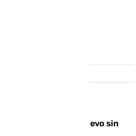
Andalucía
Las fiestas de Año Nuevo sin
licencia alertan a las