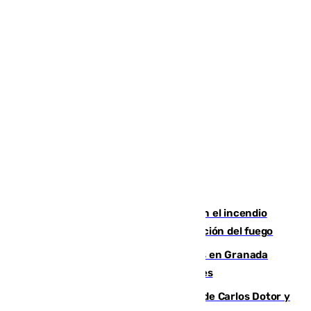
Activado el nivel 2 de emergencia en el incendio
forestal de Niebla por la compleja evolución del fuego
Controlado un incendio de rastrojos en Granada
junto a la autovía y al Callejón de Nogales
Juanfran Funes, sobre las lesiones de Carlos Dotor y