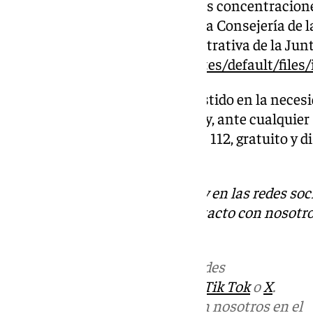
en la guía didáctica para grandes concentracione
disponible en la página web de la Consejería de l
Social y Simplificación Administrativa de la Jun
https://juntadeandalucia.es/sites/default/
Por último, el consejero ha insistido en la necesi
responsabilidad y compromiso y, ante cualquier s
Teléfono Único de Emergencias 112, gratuito y di
las 24 horas del día.
Descubre más noticias de 101Tv en las redes soc
Tok
o
X
. Puedes ponerte en contacto con nosotro
informativos@101tv.es
Más noticias de
101TV
en las redes
sociales:
Instagram
,
Facebook
,
Tik Tok
o
X
.
Puedes ponerte en contacto con nosotros en el