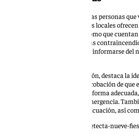
“Recomendamos a todas aquellas personas que vay
eventos que comprueben que los locales ofrecen 
exigibles en estos casos tales como que cuentan
suficientes y utilizables, medidas contraincendi
conocer el aforo total del local e informarse del
venta”, ha subrayado Sanz.
Entre esas medidas de prevención, destaca la ide
emergencias, así como la comprobación de que
señalizadas y que funcionan de forma adecuada,
dificultar la salida en caso de emergencia. Tamb
los sistemas e itinerarios de evacuación, así com
https://www.101tv.es/policia-detecta-nueve-fies
malaga/