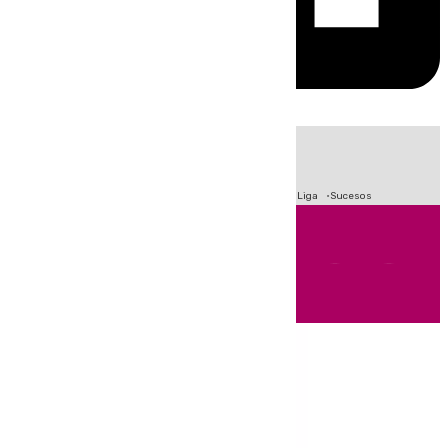
HOY
|
Fútbol
Primera División
Crisis Migratoria en Ceuta
LaLiga
Sucesos
Andalucía