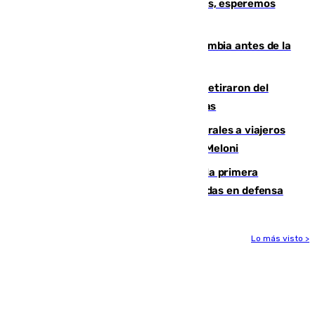
Fernando Calero: “Estamos preocupados, esperemos
que no sea nada”
Felipe VI refuerza los lazos con Colombia antes de la
llegada del nuevo presidente
Fernando Calero y Carlos Dotor se retiraron del
encuentro contra el Ceuta con molestias
España restablece controles temporales a viajeros
procedentes de Italia como repuesta a Meloni
El Málaga cae ante el Ceuta y suma la primera
derrota de la pretemporada dejando dudas en defensa
Lo más visto >
Más noticias