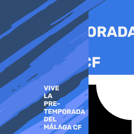
Ir
al
contenido
Tiktok