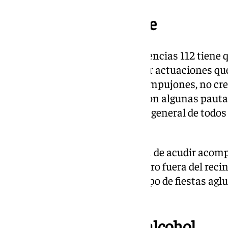
Conducta responsable
Otros de los consejos de Emergencias 112 tiene 
responsable», con el fin de evitar actuaciones 
situaciones de riesgo: «No dar empujones, no cre
peleas durante la celebración son algunas paut
calma y garantizar la seguridad general de todos
Sanz.
También se señala importancia de acudir acompa
establecer un punto de encuentro fuera del reci
caso de incidente, ya que este tipo de fiestas a
personas.
Uso responsable del alcohol