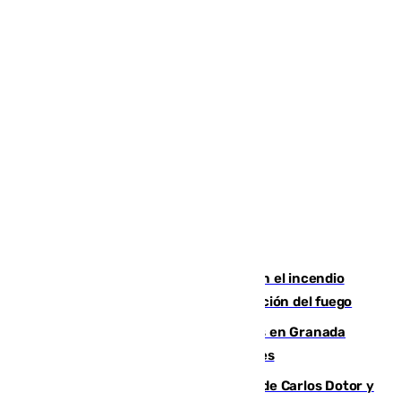
Activado el nivel 2 de emergencia en el incendio
forestal de Niebla por la compleja evolución del fuego
Controlado un incendio de rastrojos en Granada
junto a la autovía y al Callejón de Nogales
Juanfran Funes, sobre las lesiones de Carlos Dotor y