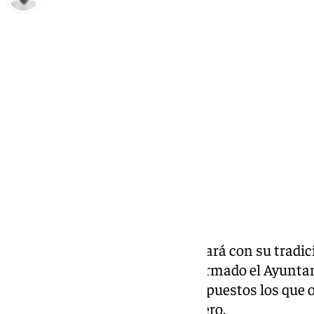
Antonio López
domingo, 1 diciembre 2024, 11:52
Compartir:
Una
Navidad
más, Málaga contará con su tradic
Paseo del Parque. Según ha informado el Ayunta
X, este año serán un total de 96 puestos los que
harán hasta el próximo 7 de enero.