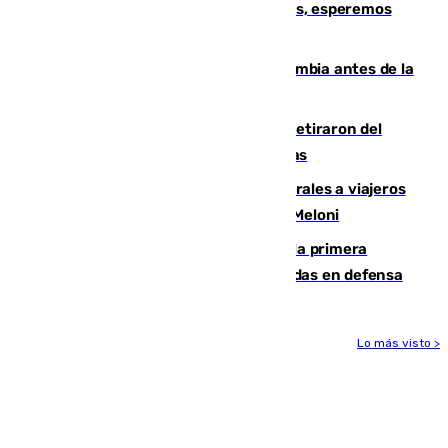
Fernando Calero: “Estamos preocupados, esperemos
que no sea nada”
Felipe VI refuerza los lazos con Colombia antes de la
llegada del nuevo presidente
Fernando Calero y Carlos Dotor se retiraron del
encuentro contra el Ceuta con molestias
España restablece controles temporales a viajeros
procedentes de Italia como repuesta a Meloni
El Málaga cae ante el Ceuta y suma la primera
derrota de la pretemporada dejando dudas en defensa
Lo más visto >
Más noticias