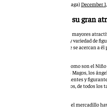
— Ciudad de Málaga (@malaga)
December 1
Las figuras del Belén, su gran at
A lo largo de los años, uno de los mayores atract
del Paseo ha sido la gran oferta y variedad de fi
muchas las familias y niños que se acercan a él 
decoración navideña.
Desde las imágenes centrales, como son el Niño 
José, pasando por los tres Reyes Magos, los áng
elementos típicos como ríos, puentes y figurant
campesinos. Todos los elementos, de todos los 
este comercio al aire libre.
Además de estas estatuillas, en el mercadillo ha