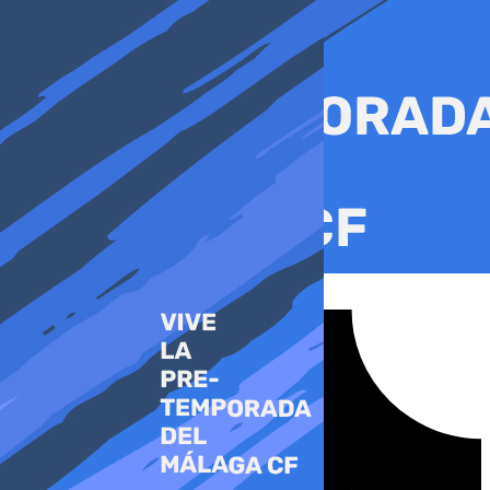
Ir
al
contenido
Tiktok