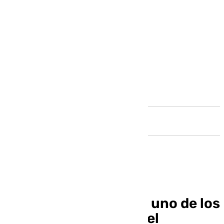
Andalucía
Las figuras del Belén, uno de los
mayores atractivos del