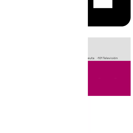
HOY
|
Fútbol
Primera División
LaLiga
Crisis Migratoria en Ceuta
101 Televisión
Andalucía