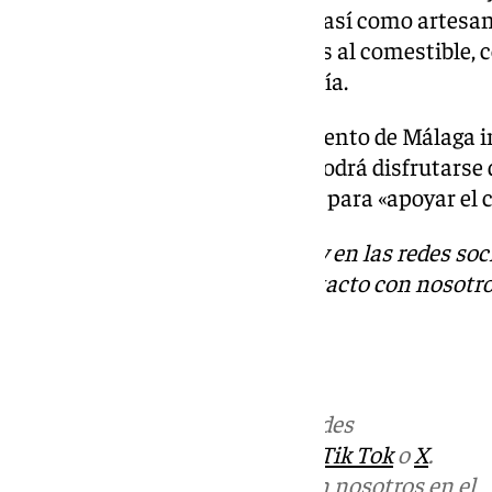
decoración navideña
del hogar, así como artesaní
mientras tanto, están dedicados al comestible, 
y churros, e incluso, una cafetería.
Un año más, desde el Ayuntamiento de Málaga in
este mercadillo navideño, que podrá disfrutarse d
una de las mejores alternativas para «apoyar el 
Descubre más noticias de 101Tv en las redes soc
Tok
o
X
. Puedes ponerte en contacto con nosotro
informativos@101tv.es
.
Más noticias de
101TV
en las redes
sociales:
Instagram
,
Facebook
,
Tik Tok
o
X
.
Puedes ponerte en contacto con nosotros en el