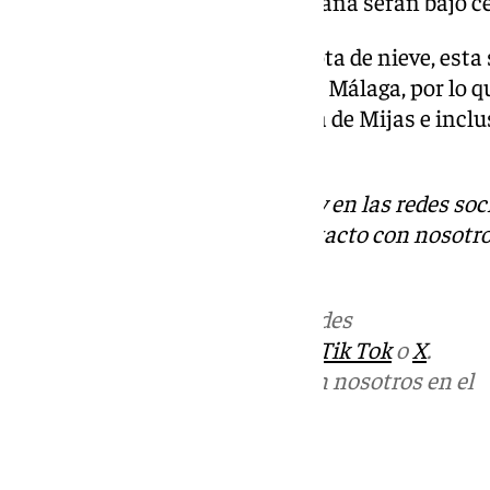
la noche, que en zonas de montaña serán bajo ce
Por último, en la relación a la cota de nieve, esta
torno a los 1300 metros en toda Málaga, por lo q
Maroma, Sierra de Tejeda, Sierra de Mijas e inclu
ser en forma de nieve.
Descubre más noticias de 101Tv en las redes soc
Tok
o
X
. Puedes ponerte en contacto con nosotro
informativos@101tv.es
Más noticias de
101TV
en las redes
sociales:
Instagram
,
Facebook
,
Tik Tok
o
X
.
Puedes ponerte en contacto con nosotros en el
correo
informativos@101tv.es
Tags: