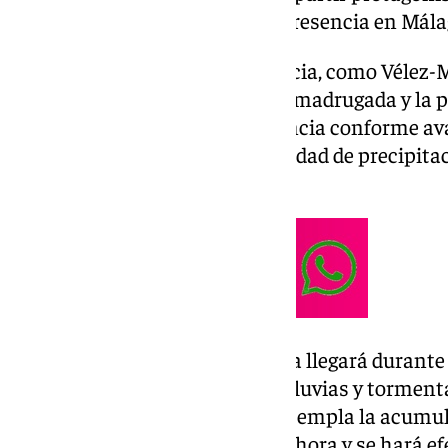
prevé, volverá a hacer acto de presencia en Mál
En la zona oriental de la provincia, como Vélez-M
primeras lluvias a lo largo de la madrugada y la 
penetrando al oeste de la provincia conforme av
jueves. En la capital la probabilidad de precipita
el 100%.
Lo más destacado de la borrasca llegará durante 
activado un aviso amarillo por lluvias y tormenta
del Sol y Guadalhorce. Este contempla la acumul
metro cuadrado en apenas una hora y se hará efe