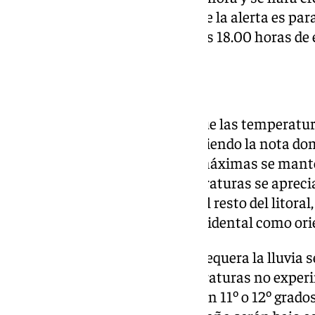
horas, por lo que concretamente la alerta es par
activa, en un principio, hasta las 18.00 horas de
Continúa el frío
La aparición de la lluvia hará que las temperat
Málaga, aunque el frío seguirá siendo la nota d
estas fechas. En la capital las máximas se mant
y ese leve ascenso de las temperaturas se aprec
11º grados. Igual en Marbella y el resto del lito
inferiores tanto en el flanco occidental como ori
En las capitales de Ronda y Antequera la lluvia 
día de hoy, por lo que las temperaturas no ex
respecto a pasadas jornadas, con 11º o 12º grad