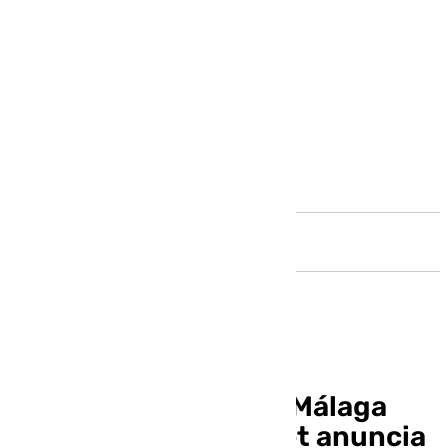
Andalucía
Las lluvias vuelven a Málaga
este miércoles: Aemet anuncia