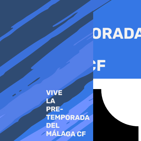
Ir
al
contenido
Tiktok