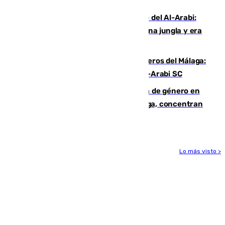
Niebla
Juanfran Funes, sobre el duro juego del Al-Arabi:
“Por momentos nos hemos metido en una jungla y era
hasta peligroso”
Ya se han estrenado los tres delanteros del Málaga:
Eneko Jauregui, bigoleador contra el Al-Arabi SC
35 mujeres asesinadas por violencia de género en
España en este 2026: Andalucía y Málaga, concentran
el foco de la tragedia
Lo más visto >
Más noticias
Ver más >