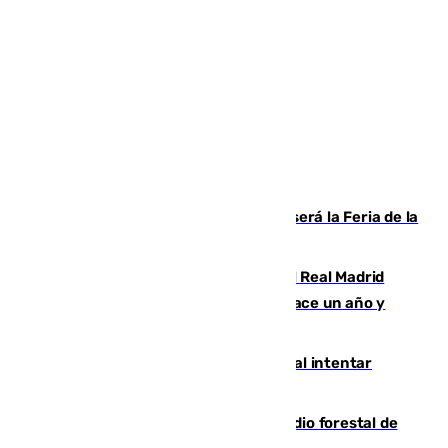
Talleres, escape room y música: así será la Feria de la
Juventud Cofrade de Málaga
El fichaje más caro de la historia del Real Madrid
costaba 105 millones de euros menos hace un año y
jugaba en Leganés
Ceuta suma 82 fallecidos en el mar al intentar
cruzar la frontera española
Huelva eleva a emergencia el incendio forestal de