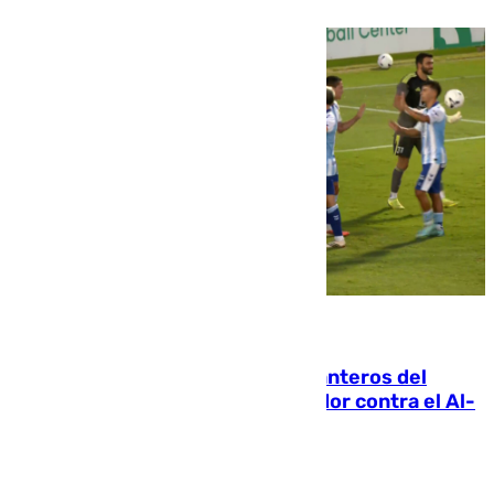
06.08.2026
Ya se han estrenado los tres delanteros del
Málaga: Eneko Jauregui, bigoleador contra el Al-
Arabi SC