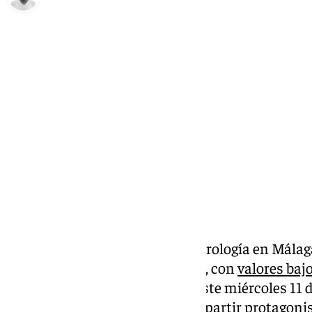
Antonio López
miércoles, 11 diciembre 2024, 08:58
Compartir:
Desde el pasado lunes, la meteorología en Málag
irrupción de la masa de aire frío, con
valores bajo
provincia
. No obstante, desde este miércoles 11 d
temperaturas tendrán que compartir protagonism