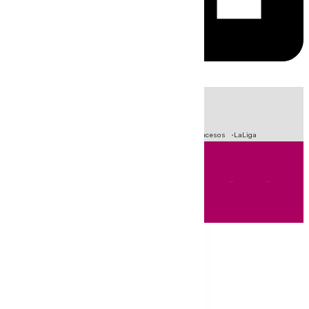
HOY
|
Fútbol
Primera División
Crisis Migratoria en Ceuta
Sucesos
LaLiga
Andalucía