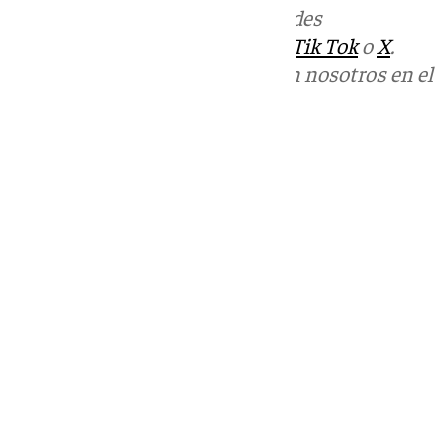
Más noticias de
101TV
en las redes
sociales:
Instagram
,
Facebook
,
Tik Tok
o
X
.
Puedes ponerte en contacto con nosotros en el
correo
informativos@101tv.es
Tags:
Últimas noticias