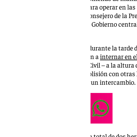
que aún posee el narcotráfico para operar en la
llevado a la Junta, a través del consejero de la P
Sanz, a reclamar más medios al Gobierno central
«diarios».
En Sevilla, el suceso tuvo lugar durante la tard
varias narcolanchas se volvieron a
internar en e
una persecución de la Guardia Civil – a la altura
Lebrija- que culminó con una colisión con otras
estupefacientes que realizaban un intercambio.
La colisión se ha saldado con un total de dos her