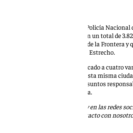
Operación en Cádiz
Por otro lado, este miércoles la Policía Naciona
intervención de 153 garradas con un total de 3.82
una finca abandonada en Jerez de la Frontera y 
petaqueo de narcolanchas en el Estrecho.
Además, el operativo ha identificado a cuatro va
residentes en el distrito sur de esta misma ciu
entre los 19 y 23 años, como presuntos responsa
informado la Policía en una nota.
Descubre más noticias de 101Tv en las redes soc
Tok
o
X
. Puedes ponerte en contacto con nosotro
informativos@101tv.es