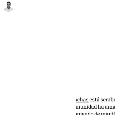
Antonio López
miércoles, 12 marzo 2025, 10:22
Compartir:
La
problemática de las narcolanchas
está sembr
Andalucía. Este miércoles, la comunidad ha ama
uno en Sevilla y otro Málaga-, poniendo de mani