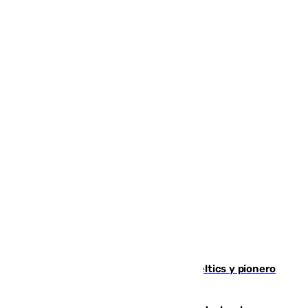
Muere Don Nelson, leyenda de los Celtics y pionero
desde el banquillo de la NBA