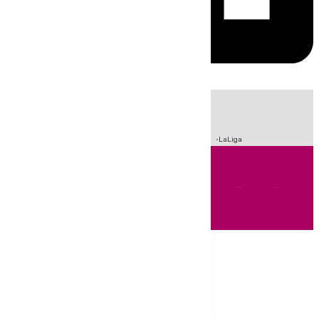
HOY
|
Incendios
Sucesos
Crisis Migratoria en Ceuta
Fútbol
LaLiga
Andalucía