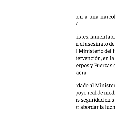
frecuentes.
https://www.101tv.es/persecucion-a-una-narcol
el-guadalquivir-en-coria-del-rio/
«Hace un año que pasaron los tristes, lamentabl
acontecimientos de Barbate, con el asesinato de 
cambiado porque la inacción del Ministerio del In
ha afirmado Sanz durante su intervención, en l
para trasladar su apoyo a los Cuerpos y Fuerzas 
trabajo incansable contra esta lacra.
Por último, el consejero ha recordado al Minister
que «definitivamente haya un apoyo real de med
normativos para que tengan más seguridad en su 
y mucha más capacidad de poder abordar la lucha