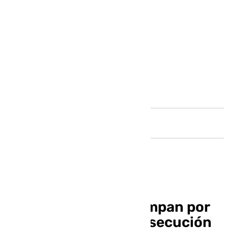
Andalucía
Las narcolanchas campan por
Andalucía: nueva persecución