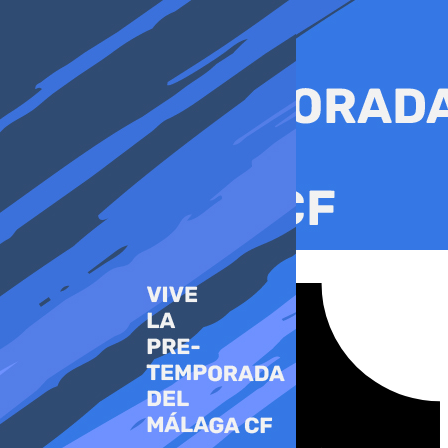
Ir
al
contenido
Tiktok