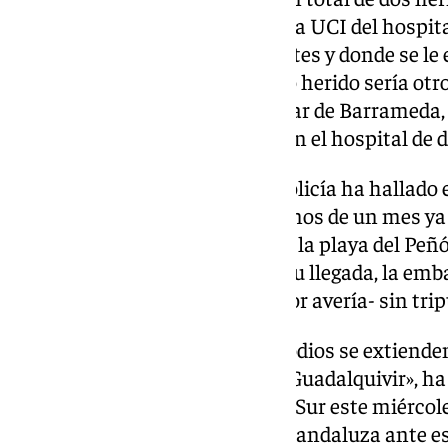
que se encuentra ingresado en la UCI del hospital
trasladado por los propios agentes y donde se le
entre otras lesiones. El segundo herido sería otr
compañeros dejaron en Sanlúcar de Barrameda, 
por la Benemérita e ingresado en el hospital de d
Mientras tanto en Málaga, la Policía ha hallado
‘zodiac’ en sus costas -hace menos de un mes y
y otra en Estepona-, esta vez en la playa del Peñó
inmediaciones de la capital. A su llegada, la em
abandonada -probablemente por avería- sin trip
«Lamentablemente, estos episodios se extiende
costas andaluzas y también al Guadalquivir», ha
Sanz en una entrevista a Canal Sur este miércol
inquietud de la Administración andaluza ante e