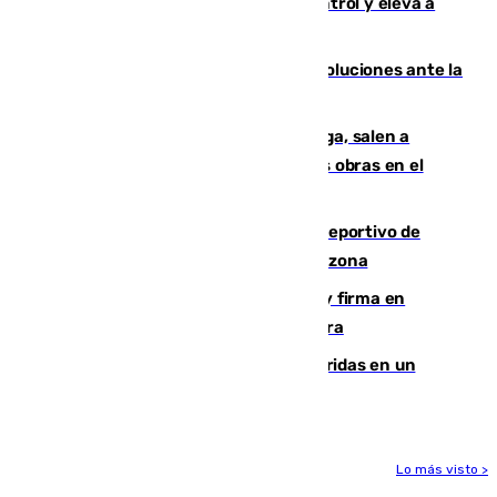
El incendio de Niebla avanza sin control y eleva a
8.000 las hectáreas afectadas
Más de 15.000 ceutíes claman por soluciones ante la
crisis migratoria
Los vecinos de Pedregalejo en Málaga, salen a
protestar en contra del resultado de las obras en el
paseo marítimo
Un incendio en un local del puerto deportivo de
Fuengirola genera una gran susto en la zona
Daniel Mérida derriba a Griekspoor y firma en
Montreal el mejor resultado de su carrera
Dos personas mueren y tres son heridas en un
accidente de tráfico en Utrera
Lo más visto >