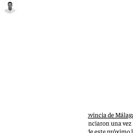
Antonio López
viernes, 17 enero 2025, 19:11
Compartir:
Las
Danas acontecidas en la provincia de Málag
noviembre del pasado año evidenciaron una vez 
tipo de fenómenos. Por ello, desde este próximo l