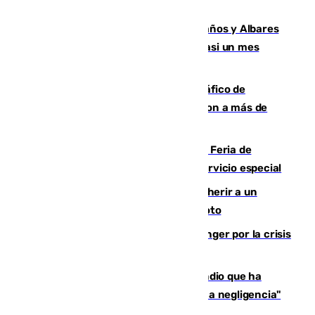
Junta mantiene el protocolo
Los ministros Marlaska, Robles, Bolaños y Albares
comparecerán por las crisis de Ceuta casi un mes
después
Cae una de las mayores redes de tráfico de
personas y droga en España: introdujeron a más de
2.000 migrantes de forma ilegal
¿Hasta qué hora abre el Metro en la Feria de
Málaga? Consulta las frecuencias del servicio especial
Detenido un hombre en Málaga por herir a un
Guardia Civil tras atropellarle con su moto
El Barça cancela un amistoso en Tánger por la crisis
en la frontera con Ceuta
El acalde de Niebla cree que el incendio que ha
afectado a dos aldeas se originó "por una negligencia"