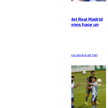
07.08.2026
El fichaje más caro de la historia del Real Madrid
costaba 105 millones de euros menos hace un
año y jugaba en Leganés
Del filial pepinero a récord absoluto: la meteórica carrera de Yan
Diomande en solo doce meses