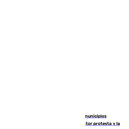
Las ferias de verano de numerosos municipios
andaluces se quedan sin cohetes: el sector protesta y la