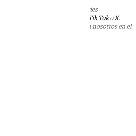
Más noticias de
101TV
en las redes
sociales:
Instagram
,
Facebook
,
Tik Tok
o
X
.
Puedes ponerte en contacto con nosotros en el
correo
informativos@101tv.es
Tags:
Últimas noticias