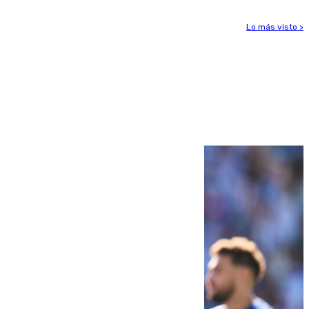
Lo más visto >
Más noticias
Ver más >