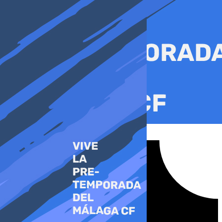
Ir
al
contenido
Tiktok