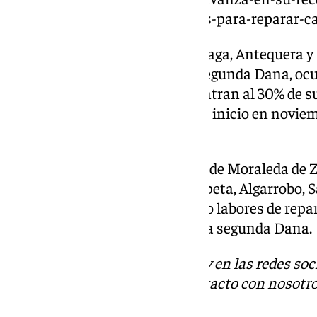
una-inyeccion-de-tres-millones-para-reparar-c
En Campillos, Coín, Ronda, Málaga, Antequera y
producido obras a causa de la segunda Dana, oc
y en estos momentos se encuentran al 30% de su 
un plazo de cinco meses tras su inicio en noviem
los 2 millones de euros.
En Casabermeja, Vélez-Málaga, de Moraleda de Z
Colmenar, Olías (Málaga), Cómpeta, Algarrobo, S
Torrox también se han centrado labores de repara
millones de euros a causa de esa segunda Dana.
Descubre más noticias de 101Tv en las redes soc
Tok
o
X
. Puedes ponerte en contacto con nosotro
informativos@101tv.es