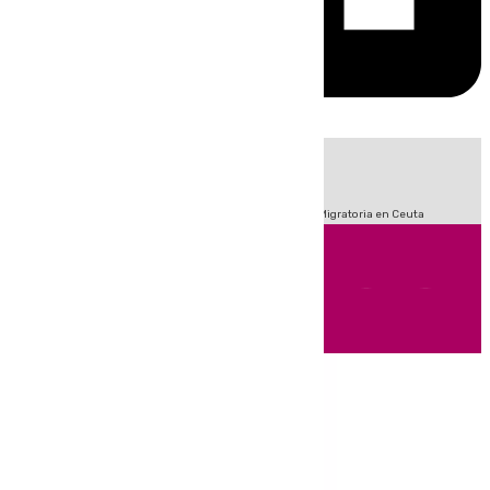
HOY
|
Fútbol
Sucesos
Primera División
Incendios
Crisis Migratoria en Ceuta
Andalucía