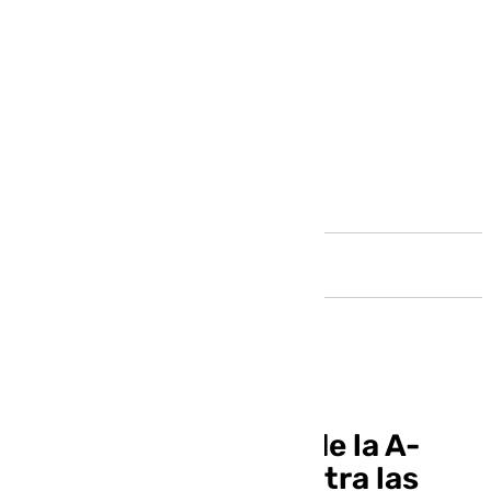
Andalucía
Las obras de mejora de la A-
7057 de Cártama contra las