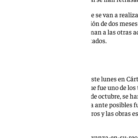
Las reparaciones y refuerzos que se van a realiza
cuentan con un plazo de ejecución de dos meses
1,5 millones de euros, que se suman a las otras a
Junta en otros municipios afectados.
Otras intervenciones
Las obras que van a comenzar este lunes en Cá
previstas
. En la A-43 de Álora, que fue uno de l
afectados en la Dana de finales de octubre, se h
de reparación y refuerzo de la vía ante posibles f
inversión ha sido de 750.000 euros y las obras e
de varias semanas.
https://www.101tv.es/malaga-avanza-en-su-rec