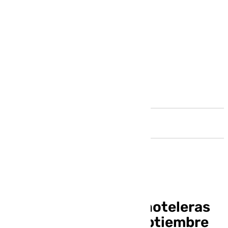
Andalucía
Las pernoctaciones hoteleras
durante el mes de septiembre