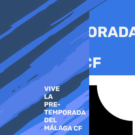
Ir
al
contenido
Tiktok