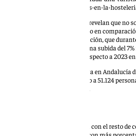
con-110-000-empleados-al-mes-en-la-hosteleri
Los datos aportados por el INE revelan que no s
las que presentaron un aumento en comparación
la tarifa media diaria por habitación, que durant
en 124,13 euros, lo que supone una subida del 7%
los precios subieron un 6,31% respecto a 2023 en 
Asimismo, la ocupación hotelera en Andalucía d
alcanzó el 62,85%, dando empleo a 51.124 persona
incremento del 3,6% interanual.
Resto de España
Si realizamos una comparación con el resto d
Baleares ha sido la comunidad con más porcent