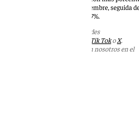
24,16%) durante el mes de septiembre, seguida de
posición Andalucía, con un 15,57%.
Más noticias de
101TV
en las redes
sociales:
Instagram
,
Facebook
,
Tik Tok
o
X
.
Puedes ponerte en contacto con nosotros en el
correo
informativos@101tv.es
Tags:
Últimas noticias