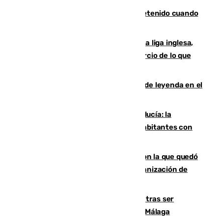
Mata a su expareja en Murcia y es detenido cuando
huía hacia Granada
El Boreham Wood, equipo de la quinta liga inglesa,
rechaza una oferta equivalente a un tercio de lo que
vale el club por un jugador
La familia Hernangómez: un legado de leyenda en el
mundo del baloncesto
Nuevo récord de población en Andalucía: la
comunidad supera los 8,7 millones de habitantes con
una alta tasa de extranjeros
Agrede sexualmente a una mujer con la que quedó
por Instagram: dos años prisión e indemnización de
9.000 euros
Un turista de 17 años, hospitalizado tras ser
atropellado a propósito en el Centro de Málaga