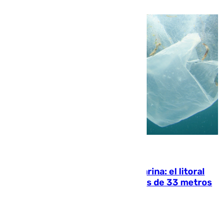
temporada
05.08.2026
Julio supera a junio en basura marina: el litoral
occidental malagueño recoge más de 33 metros
cúbicos de residuos