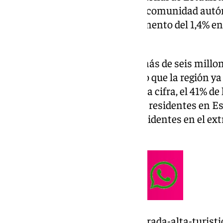
pernoctaciones hoteleras en la comunidad autó
septiembre presentaron un aumento del 1,4% e
año anterior.
Este porcentaje se traduce en más de seis millo
concretamente 6.080.583, por lo que la región y
crecimiento. Si destripamos esta cifra, el 41% de 
2.493.093, fueron realizadas por residentes en E
restante ha correspondido a residentes en el ext
3.587.490 pernoctaciones.
https://www.101tv.es/la-temporada-alta-turist