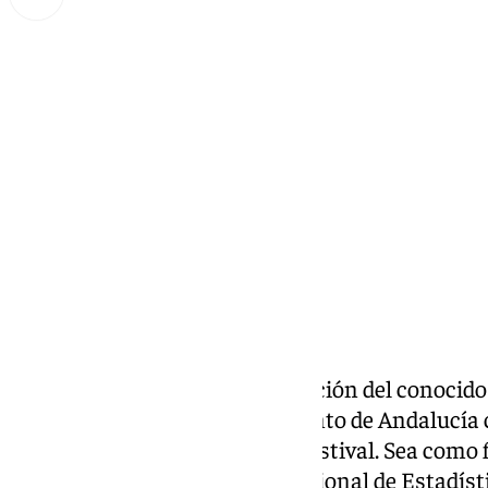
Miguel Alfonso
miércoles, 23 octubre 2024, 10:43
Compartir:
Quizás sea fruto de la prolongación del conoci
de San Miguel o porque el encanto de Andalucía 
incluso fuera de la temporada estival. Sea como 
publicados por el Instituto Nacional de Estadísti