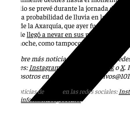
episodio se prevé durante la jornada de este
100% la probabilidad de lluvia en la capital 
costa de la Axarquía, que ayer fue probabl
y donde
llegó a nevar en sus picos más alto
de la noche, como tampoco en amplias zonas
Descubre más noticias de 101Tv en las rede
sociales:
Instagram
,
Facebook
,
Tik Tok
o
X
.
con nosotros en el correo
informativos@101t
Más noticias de
101TV
en las redes sociales:
Ins
correo
informativos@101tv.es