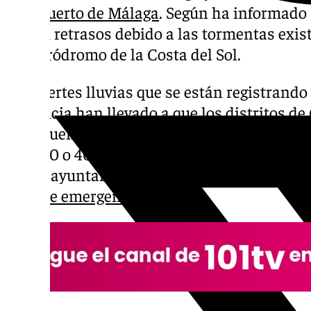
Aeropuerto de Málaga
. Según ha informado 
sufren retrasos debido a las tormentas exi
del aeródromo de la Costa del Sol.
Las fuertes lluvias que se están registrando
provincia han llevado a que los distritos de
se encuentren en aviso naranja. No se des
a los 30 o 40 litros en apenas una hora en 
lo que ayuntamientos como el de Málaga o 
plan de emergencia
.