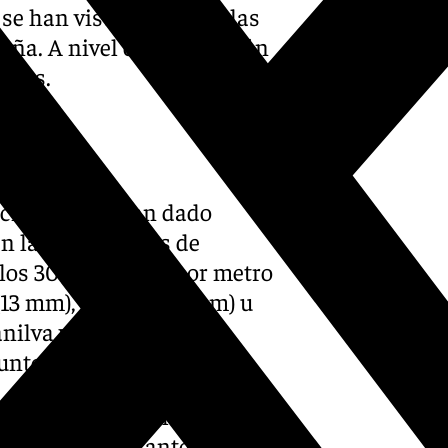
e han visto afectados las
aña. A nivel europeo, están
dres.
iciembre, se han dado
 las localidades de
los 30 mm (litros por metro
 (13 mm), Monda (12 mm) u
anilva y Estepona han
untos.
 precipitaciones han sido
nque lo importante de este