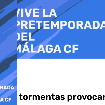
Ir
al
contenido
Las tormentas provocan