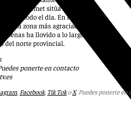
 jueves y Aemet sitúa en el
durante todo el día. En la
emente la zona más agraciada
s
, apenas ha llovido a lo largo
 del norte provincial.
s
 Puedes ponerte en contacto
v.es
tagram
,
Facebook
,
Tik Tok
o
X
. Puedes ponerte en 