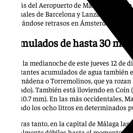
Además del Aeropuerto de Málaga, también s
terminales de Barcelona y Lanzarote en Esp
registrándose retrasos en Ámsterdam o Lon
Acumulados de hasta 30 mm
Desde la medianoche de este jueves 12 de d
importantes acumulados de agua también en
Benalmádena o Torremolinos, que ya rozan 
cuadrado). También está lloviendo en Coín
Ojén (10.7 mm). En las más occidentales, M
superado los ocho litros en determinados p
Mientras tanto, en la capital de Málaga las
generalmente débiles hasta el momento, au