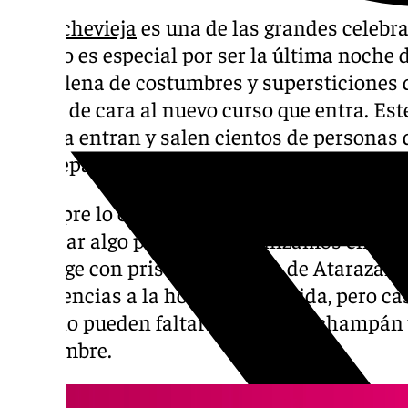
La
Nochevieja
es una de las grandes celebra
no solo es especial por ser la última noche 
estar llena de costumbres y supersticiones 
suerte de cara al nuevo curso que entra. Este
Málaga entran y salen cientos de personas
los preparativos para dar la bienvenida al 2
«Siempre lo celebramos en familia, de hech
comprar algo porque la organizamos en mi c
se dirige con prisa al Mercado de Atarazana
preferencias a la hora de la comida, pero ca
uvas no pueden faltar: «Con uvas, champán
un hombre.