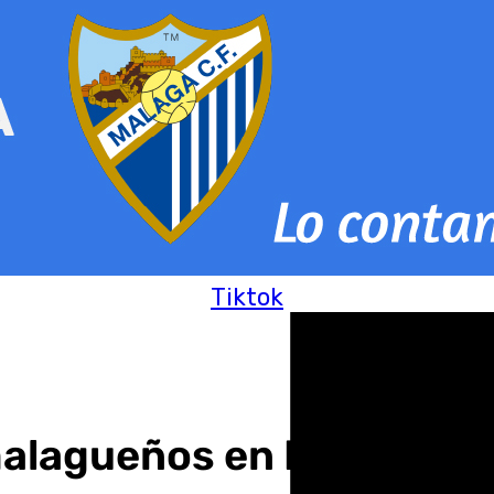
Tiktok
malagueños en Nochevieja