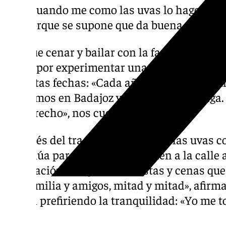
«Cuando me como las uvas lo hago con e
porque se supone que da buena suerte»
Aunque cenar y bailar con la familia es el 
optan por experimentar una Nochevieja dif
por estas fechas: «Cada año vamos cambian
lo vivimos en Badajoz y este año en Málaga.
pie derecho», nos cuentan.
Después del tradicional ritual de las uvas co
continúa para muchos, que salen a la calle 
celebración: «Hay tantas fiestas y cenas qu
con familia y amigos, mitad y mitad», afirma
siguen prefiriendo la tranquilidad: «Yo me 
más».