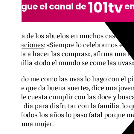
La casa de los abuelos en muchos casos es el
celebraciones
: «Siempre lo celebramos en c
con ella a hacer las compras», afirma una n
su familia «todo el mundo se come las uvas»
«Cuando me como las uvas lo hago con el pi
supone que da buena suerte», dice una joven
quien le cuesta cumplir con las doce y busca
«Es un día para disfrutar con la familia, lo q
uvas. Todos los años lo paso fatal porque 
relata una mujer.