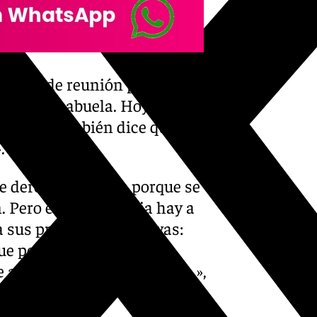
 sitio de reunión para las
asa de mi abuela. Hoy he ido
iña, que también dice que en
.
e derecho delante, porque se
. Pero en toda familia hay a
 sus propias alternativas:
ue peor llevo es lo de las
me atraganto de una manera…»,