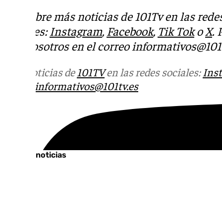
Descubre más noticias de 101Tv en las rede
sociales:
Instagram
,
Facebook
,
Tik Tok
o
X
.
con nosotros en el correo
informativos@101t
Más noticias de
101TV
en las redes sociales:
Ins
correo
informativos@101tv.es
Tags:
Últimas noticias