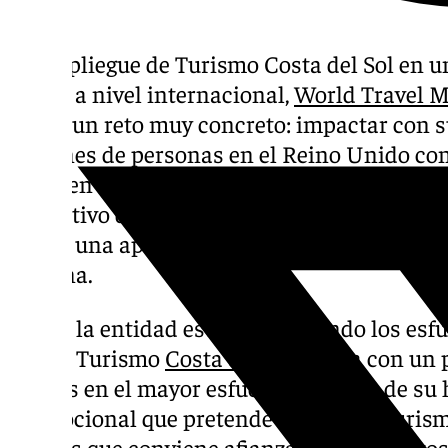
El despliegue de Turismo Costa del Sol en u
sector a nivel internacional,
World Travel 
busca un reto muy concreto: impactar con 
millones de personas en el Reino Unido co
conocen de sobra— los encantos de Málaga.
el objetivo de afianzar su liderazgo en el me
hecho una apuesta importante en la cita lo
semana.
Desde la entidad están trasladando los esfu
donde Turismo
Costa de Sol
cuenta con un 
metros en el mayor esfuerzo inversor de su 
promocional que pretende reforzar el turism
aliadas que conviene afianzar en momentos