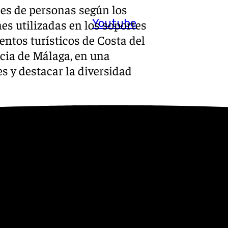
nes de personas según los
Youtube
es utilizadas en los soportes
entos turísticos de Costa del
ncia de Málaga, en una
es y destacar la diversidad
e promoción está basada en
ivaciones de los turistas
e herramientas de Big Data:
tenido en cuenta las
tánicos que quieren visitar
tánico para la