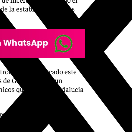
de la estabilidad de otros
atronato ha destacado este
es de Gran Bretaña, un
ánicos que llegan a Andalucía
-espera-un-incremento-del-
eses-del-ano/