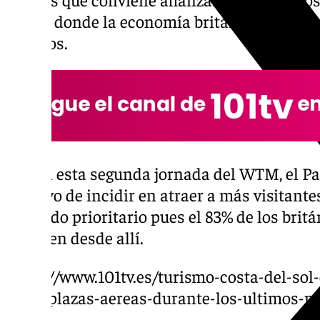
actual donde la economía británica no goza 
tiempos.
Así, en esta segunda jornada del WTM, el P
objetivo de incidir en atraer a más visitant
mercado prioritario pues el 83% de los brit
lo hacen desde allí.
https://www.101tv.es/turismo-costa-del-sol
11-en-plazas-aereas-durante-los-ultimos-m