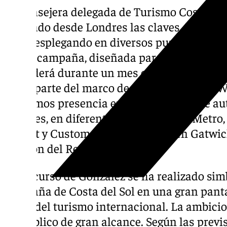
La consejera delegada de Turismo Costa del
señalado desde Londres las claves de la es
está desplegando en diversos puntos de la 
que la campaña, diseñada para maximizar la 
extenderá durante un mes en puntos estratég
como parte del marco de promoción de la W
«Tenemos presencia en una quincena de aut
Londres, en diferentes estaciones de Metro
Regent y Custom House, también en Gatwick
corazón del Reino Unido.
El discurso de González se ha realizado si
campaña de Costa del Sol en una gran pant
icono del turismo internacional. La ambicio
un público de gran alcance. Según las previ