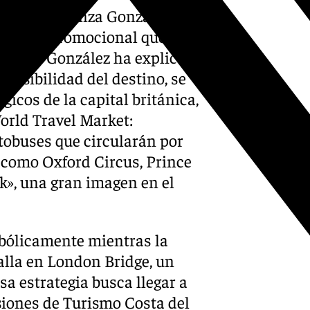
 Sol, Esperanza González, ha
trategia promocional que se
ciudad. González ha explicado
visibilidad del destino, se
icos de la capital británica,
orld Travel Market:
obuses que circularán por
, como Oxford Circus, Prince
», una gran imagen en el
mbólicamente mientras la
alla en London Bridge, un
sa estrategia busca llegar a
siones de Turismo Costa del