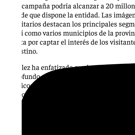
Sol, la campaña podría alcanzar a 20 millo
datos de que dispone la entidad. Las imágen
publicitarios destacan los principales segm
Sol, así como varios municipios de la provi
apuesta por captar el interés de los visitant
del destino.
González ha enfatizado que la estrategia d
un profundo análisis de las principales mot
británicos, información obtenida a través d
«a la hora de realizar esta campaña hemos 
principales motivaciones de los turistas bri
nuestro destino».
La importancia del viajero bri