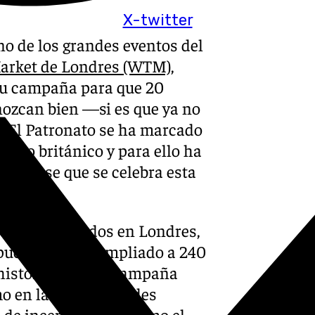
X-twitter
no de los grandes eventos del
Market de Londres (WTM)
,
su campaña para que 20
nozcan bien —si es que ya no
 El Patronato se ha marcado
rcado británico y para ello ha
ndinense que se celebra esta
erzos realizados en Londres,
puesto propio ampliado a 240
historia. Para la campaña
o en las islas, grandes
 de incertidumbre como el