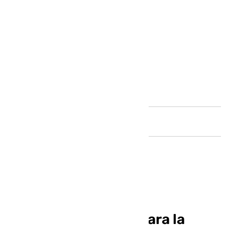
Andalucía
Lluvias en Málaga y
temperaturas altas para la