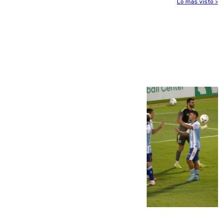
Lo más visto >
Más noticias
Ver más >