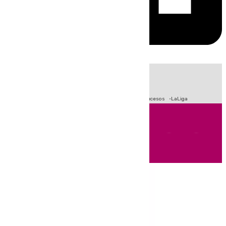
HOY
|
Fútbol
Primera División
Crisis Migratoria en Ceuta
Sucesos
LaLiga
Andalucía