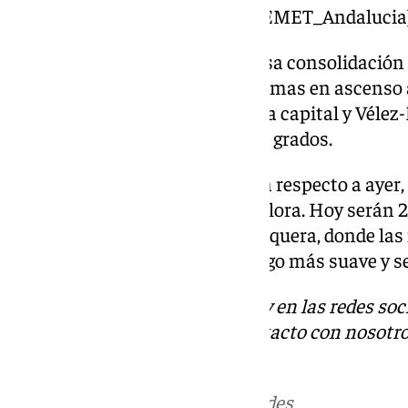
— AEMET_Andalucía (@AEMET_Andalucia
Lo que sí se hará notar hoy es esa consolidación 
temperaturas en el litoral. Máximas en ascenso a 
con máximas de 23º grados en la capital y Vélez
parte, se mantendrán en los 14º grados.
En el interior, leve descenso con respecto a ay
de 24º grados en el entorno de Álora. Hoy serán 
se librarán hoy en Ronda y Antequera, donde la
grados, aunque la noche será algo más suave y se 
Descubre más noticias de 101Tv en las redes soc
Tok
o
X
. Puedes ponerte en contacto con nosotro
informativos@101tv.es
.
Más noticias de
101TV
en las redes