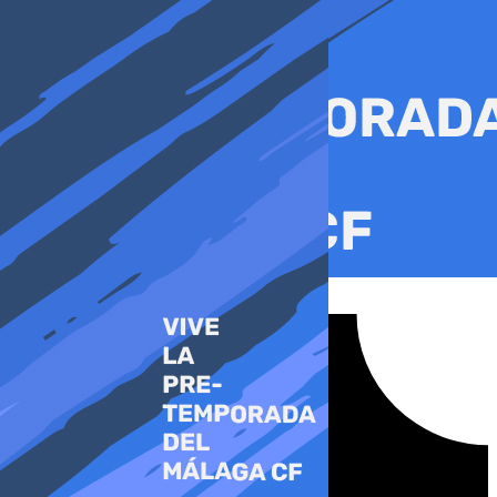
Ir
al
contenido
Tiktok