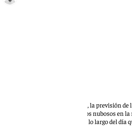
Antonio López
jueves, 19 diciembre 2024, 09:27
Compartir:
Para este jueves 19 de diciembre, la previsión de 
Meteorología (Aemet)
es de cielos nubosos en la
posibilidad de precipitaciones a lo largo del día 
serán muy intensas.