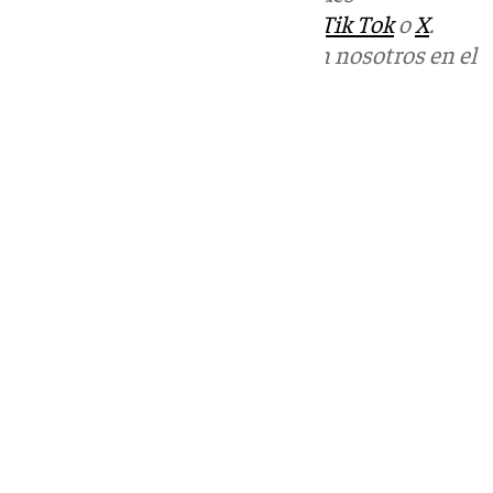
sociales:
Instagram
,
Facebook
,
Tik Tok
o
X
.
Puedes ponerte en contacto con nosotros en el
correo
informativos@101tv.es
Tags:
Últimas noticias