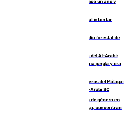
costaba 105 millones de euros menos hace un año y
jugaba en Leganés
Ceuta suma 82 fallecidos en el mar al intentar
cruzar la frontera española
Huelva eleva a emergencia el incendio forestal de
Niebla
Juanfran Funes, sobre el duro juego del Al-Arabi:
“Por momentos nos hemos metido en una jungla y era
hasta peligroso”
Ya se han estrenado los tres delanteros del Málaga:
Eneko Jauregui, bigoleador contra el Al-Arabi SC
35 mujeres asesinadas por violencia de género en
España en este 2026: Andalucía y Málaga, concentran
el foco de la tragedia