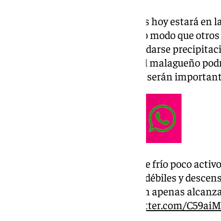
La mayor probabilidad de lluvias hoy estará en 
a partir del mediodía, del mismo modo que otro
provincia, donde sí que podrían darse precipitac
En la capital y el resto del litoral malagueño pod
puntuales, pero en principio no serán important
Paso hoy jueves de un frente frío poco activ
precipitaciones en general débiles y desce
del interior de Andalucía sin apenas alcanza
el extremo oriental.
pic.twitter.com/C59aiM