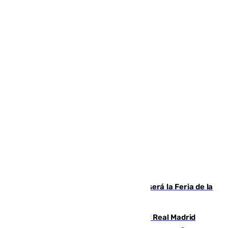
Talleres, escape room y música: así será la Feria de la
Juventud Cofrade de Málaga
El fichaje más caro de la historia del Real Madrid