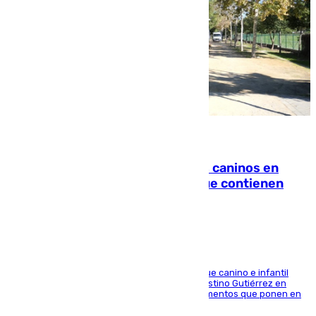
06.08.2026
Continúan los cierres de parques caninos en
Sevilla: se detectan alimentos que contienen
elementos peligrosos
En la tarde del 6 de agosto ha cerrado el parque canino e infantil
situado entre las calles Manuel Olivencia y Faustino Gutiérrez en
Sevilla Este tras detectarse alimentos con elementos que ponen en
peligro a perros y usuarios