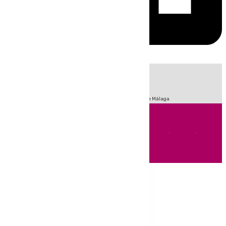
HOY
|
Fútbol
Sucesos
Primera División
Incendios
Feria de Málaga
Andalucía