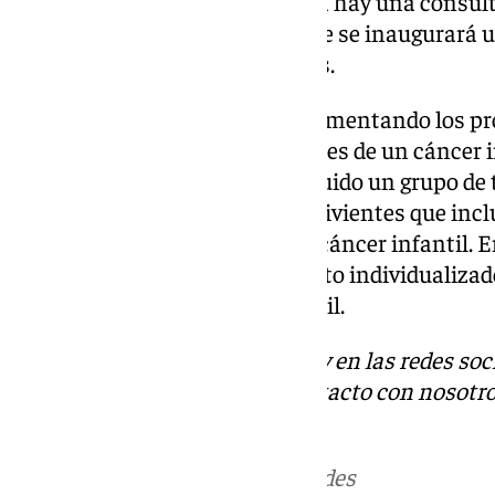
Virgen de las Nieves de Granada hay una consult
dos días al mes y próximamente se inaugurará u
tiempo libre de los adolescentes.
Asimismo, la Consejería está fomentando los pr
plazo de pacientes supervivientes de un cáncer i
adultos. Para ello, se ha constituido un grupo de
protocolo/guía de largos supervivientes que inclu
incluye un capítulo dedicado a cáncer infantil. En
establecer el plan de seguimiento individualizad
supervivientes de cáncer infantil.
Descubre más noticias de 101Tv en las redes soc
Tok
o
X
. Puedes ponerte en contacto con nosotro
informativos@101tv.es
Más noticias de
101TV
en las redes