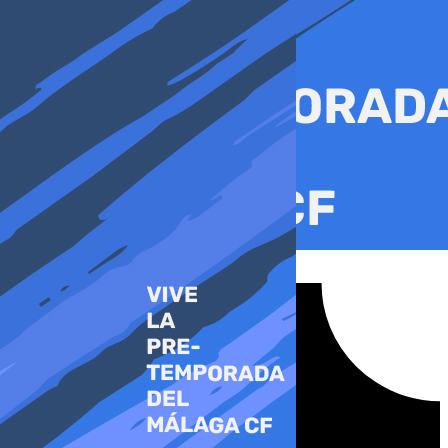
Ir
al
contenido
Tiktok