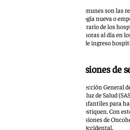
De hecho, las consultas más comunes son las re
quimioterapia, con sintomatología nueva o emp
Asimismo, se ha ampliado el horario de los hospi
Oncohematología infantil a 12 horas al día en los
permitido reducir la necesidad de ingreso hospit
tratamiento.
Creación de subcomisiones de 
La Consejería, a través de la Dirección General 
Farmacéutica y el Servicio Andaluz de Salud (SA
de subcomisiones de tumores infantiles para ha
de todos los casos que se diagnostiquen. Con este
puesta en marcha dos subcomisiones de Oncohe
Andalucía, una Oriental y otra Occidental.