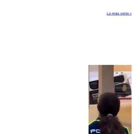
Lo más visto >
Más noticias
Ver más >