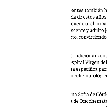
La atención a pacientes adolescentes también ha 
Estrategia de Cáncer de Andalucía de estos años
edad (14-18 años) son de baja frecuencia, el impac
elevada vulnerabilidad del adolescente y adulto 
una patología de altísimo impacto, convirtiendo
debe tratarse en un punto clave.
Por ello, se está trabajando en acondicionar zon
pacientes. En concreto, en el Hospital Virgen del
construcción la Planta Zero, zona específica par
adolescente afecto de proceso oncohematológico
individuales.
En el Hospital Universitario Reina Sofía de Córd
adolescentes dentro de la planta de Oncohematol