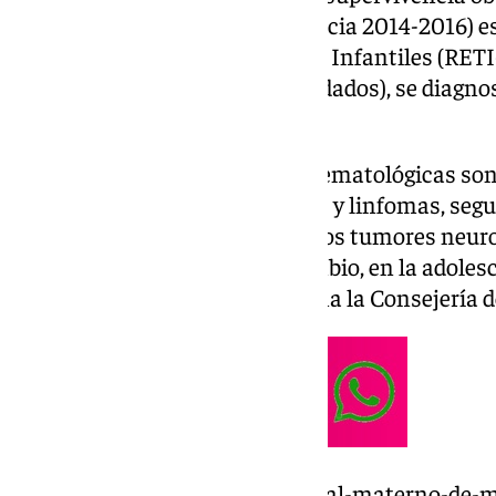
los tumores (cohorte de incidencia 2014-2016) e
el Registro Español de Tumores Infantiles (RETI
2023 (último con datos consolidados), se diagnos
cáncer de niños hasta 14 años.
En esta etapa, las neoplasias hematológicas so
incidencia estable de leucemias y linfomas, seg
nervioso central (cerebrales) y los tumores neur
sólidos más frecuentes. En cambio, en la adoles
tumores óseos, tal como informa la Consejería d
https://www.101tv.es/el-hospital-materno-de-