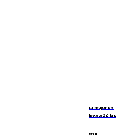
Igualdad confirma el asesinato de una mujer en
Benahavís como violencia machista y eleva a 36 las
víctimas en 2026
El exdelantero Diego Forlán es el nuevo