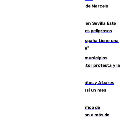
seleccionador de Uruguay tras la salida de Marcelo
Bielsa
Reabierto el parque canino cerrado en Sevilla Este
tras detectarse alimentos con elementos peligrosos
Javier Fernández: "El Gobierno de España tiene una
preocupación y una prioridad con Sevilla"
Las ferias de verano de numerosos municipios
andaluces se quedan sin cohetes: el sector protesta y la
Junta mantiene el protocolo
Los ministros Marlaska, Robles, Bolaños y Albares
comparecerán por las crisis de Ceuta casi un mes
después
Cae una de las mayores redes de tráfico de
personas y droga en España: introdujeron a más de
2.000 migrantes de forma ilegal