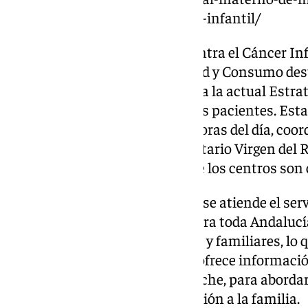
internacional-contra-el-cancer-infantil/
Con motivo del Día Mundial contra el Cáncer In
de febrero, la Consejería de Salud y Consumo des
2021, cuando se puso en marcha la actual Estrat
por mejorar la asistencia a estos pacientes. Est
modelo en red, durante las 24 horas del día, coor
referencia, el Hospital Universitario Virgen del 
Regional de Málaga, y el resto de los centros son
Desde los centros de referencia se atiende el serv
oncología pediátrica 24 años para toda Andalucí
llamadas al día de los pacientes y familiares, lo
consultas al año. Este servicio ofrece informaci
cualquier hora del día y de la noche, para aborda
tratamientos u ofrecer orientación a la familia.