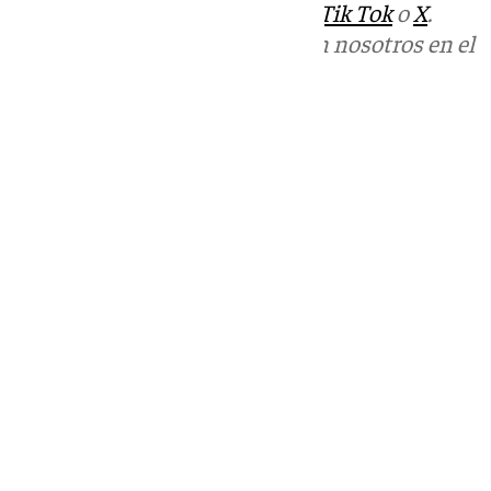
sociales:
Instagram
,
Facebook
,
Tik Tok
o
X
.
Puedes ponerte en contacto con nosotros en el
correo
informativos@101tv.es
Tags:
Últimas noticias