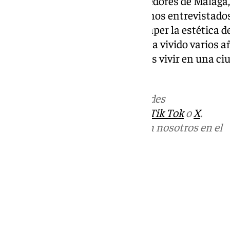
ningún bloque alto en los alrededores de Málaga
hacerlo”. La mayoría de los vecinos entrevistado
en que su rechazo reside en romper la estética d
hay otros como una joven que ha vivido varios 
que le parece “genial, porque tras vivir en una c
todo vaya hacia arriba”.
Más noticias de
101TV
en las redes
sociales:
Instagram
,
Facebook
,
Tik Tok
o
X
.
Puedes ponerte en contacto con nosotros en el
correo
informativos@101tv.es
Tags:
Últimas noticias