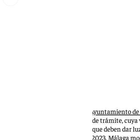
Lynx Devs
miércoles, 2 octubre 2024, 15:59
Compartir:
Va a hacer un año desde que el
Ayuntamiento de
torre del puerto
, tras siete años de trámite, cuya
Ministros y Puertos del Estado, que deben dar luz
Farola. Si bien en noviembre de 2023, Málaga mo