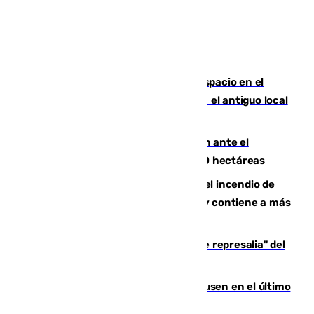
Las marca internacionales ganan espacio en el
Centro de Málaga: La Tagliatella abre en el antiguo local
de Vox Sports Bar
Moreno pide extremar la precaución ante el
incendio de Niebla, que supera las 4.000 hectáreas
340 personas más desalojadas por el incendio de
Niebla, que mantiene a 410 evacuadas y contiene a más
de 500 efectivos trabajando
Italia responde ante las "medidas de represalia" del
Gobierno de Sánchez
El Sevilla se desinfla ante el Leverkusen en el último
ensayo (1-2)