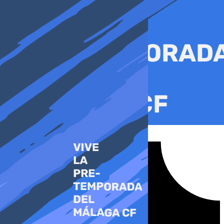
Ir
al
contenido
Tiktok