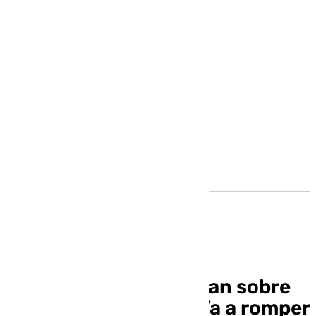
Andalucía
Los malagueños opinan sobre
la torre del puerto: “Va a romper