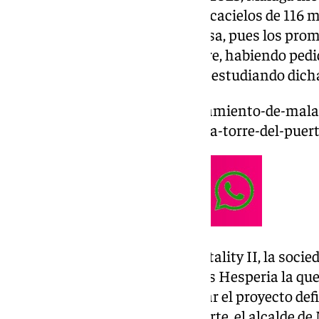
necesario para construir un rascacielos de 116 m
los trámites siguen sobre la mesa, pues los prom
proyecto definitivo en noviembre, habiendo pedi
meses, y el Puerto se encuentra estudiando dich
https://www.101tv.es/el-ayuntamiento-de-mala
los-inconvenientes-finales-de-la-torre-del-puer
Así, ahora es Andalusian Hospitality II, la socie
fondo catarí Al Alfia y de Hoteles Hesperia la q
aproximadamente para entregar el proyecto defin
aprobación definitiva. Por su parte, el alcalde de