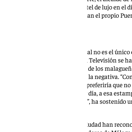
cabo la construcción de este hotel de lujo en el d
motor promotor del proyecto sean el propio Puert
Torre del Puerto
Sin embargo, el regidor municipal no es el único 
plan que está sobre la mesa. 101 Televisión se ha
Málaga para conocer la opinión de los malagueños
cuyas respuestas han tendido a la negativa. “Com
romper la estética de la ciudad, preferiría que no 
encanto que tiene al Puerto hoy día, a esa esta
llegar a Málaga junto a la Farola”, ha sostenido 
Victoria.
Asimismo, otros vecinos de la ciudad han recono