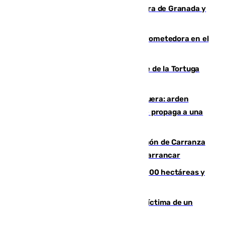
Arde un coche en el Puerto de la Mora de Granada y
provoca un incendio forestal
El año 2007, una generación muy prometedora en el
mundo del fútbol
Incendio forestal en el paraje Monte de la Tortuga
de Málaga
Incendio en un vertedero de Antequera: arden
chatarra, muebles y palets y el fuego se propaga a una
zona de monte
Las Palmas conquista el Trofeo Ramón de Carranza
y somete a un Cádiz que no termina de arrancar
El incendio de Niebla alcanza las 8.000 hectáreas y
mantiene desalojadas a 474 personas
El tenista checho Lehecka, nueva víctima de un
Rafa Jódar que está siendo imparable