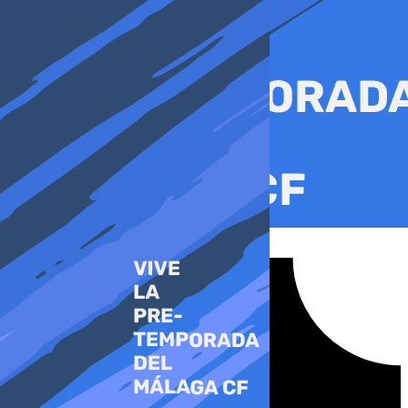
Ir
al
contenido
Tiktok