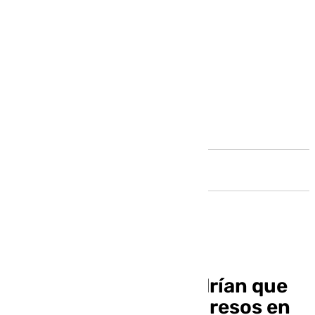
Andalucía
Los malagueños tendrían que
ahorrar todos sus ingresos en