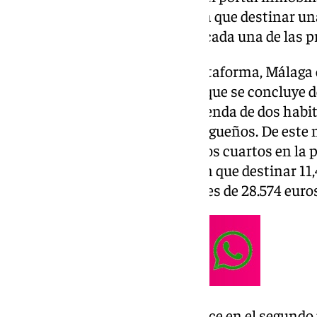
esfuerzo económico que tendría que destinar una
medio, de dos habitaciones, en cada una de las p
Según revela el trabajo de la plataforma, Málaga
clasificación por provincias, lo que se concluye d
lado el precio medio de una vivienda de dos habita
neto medio de los hogares malagueños. De este 
precio medio de un hogar con dos cuartos en la 
media, los malagueños tendrían que destinar 11,4
ingreso neto medio por familia es de 28.574 euro
Además, Málaga también aparece en el segundo p