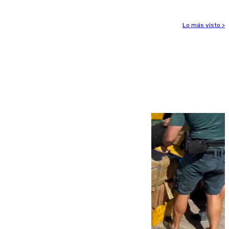
Lo más visto >
Más noticias
Ver más >