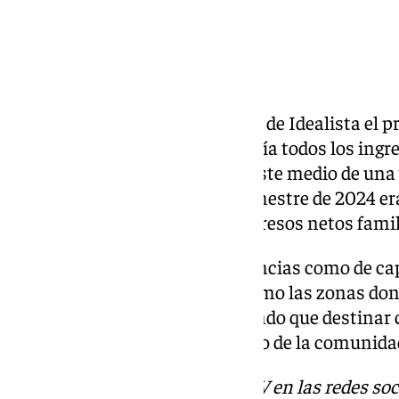
tipo.
Datos nacionales
Por su parte, según este estudio de Idealista el p
dormitorios en España requeriría todos los ingr
de 6 años. Concretamente el coste medio de una 
características en el cuarto trimestre de 2024 er
6,1 veces los 30.552 euros de ingresos netos famil
Tanto en la valoración de provincias como de cap
Palma de Mallorca aparecen como las zonas don
vivienda por las familias, teniendo que destinar c
Palma y 12,2 años en el conjunto de la comunida
Descubre más noticias de 101TV en las redes soc