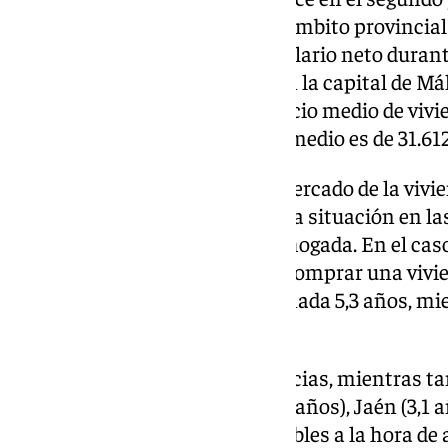
capitales de provincia. Si en el ámbito provincia
tendrían que ahorrar todo su salario neto duran
comprar un domicilio medio, en la capital de Má
9,8 años, pues la vivienda el precio medio de viv
309.122 euros y el ingreso neto medio es de 31.612
A pesar de la presión sobre el mercado de la vivi
otras provincias de Andalucía, la situación en las
Huelva o Granada es más desahogada. En el caso d
familias tardarían 4,7 años en comprar una vivie
Huelva serían 5,1 años; en Granada 5,3 años, mi
hasta los 6 años.
La presión en el resto de provincias, mientras 
Almería (4,3 años), Córdoba (4,2 años), Jaén (3,1 
considerablemente más asequibles a la hora de a