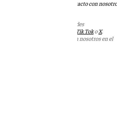
Tok
o
X
. Puedes ponerte en contacto con nosotro
informativos@101tv.es
Más noticias de
101TV
en las redes
sociales:
Instagram
,
Facebook
,
Tik Tok
o
X
.
Puedes ponerte en contacto con nosotros en el
correo
informativos@101tv.es
Tags:
Últimas noticias