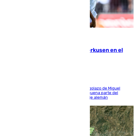
08.08.2026
El Sevilla se desinfla ante el Leverkusen en el
último ensayo (1-2)
El conjunto de Luis García se adelantó con un golazo de Miguel
Sierra y ofreció buenas sensaciones durante buena parte del
encuentro, pero acabó cediendo ante el empuje alemán