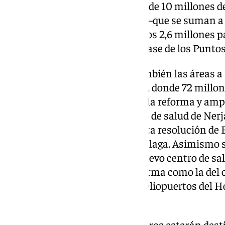
estadio de la Rosaleda, que será de 10 millones d
destinados al nuevo auditorio —que se suman a l
presupuestaron—, además de los 2,6 millones par
los 2,4 millones para la quinta fase de los Puntos
La consejera ha subdividido también las áreas a l
ese presupuesto de la provincia, donde 72 millo
sanitario con la finalización de la reforma y amp
del Sol de Marbella, la del centro de salud de Ner
centro de salud y el centro de alta resolución de 
antiguo Hospital Pascual de Málaga. Asimismo se 
adjudicación de las obras del nuevo centro de sal
como otras actuaciones de reforma como la del 
Centro o la adaptación de los heliopuertos del Ho
Costa del Sol.
Por su parte, 34,5 millones de euros estarán dest