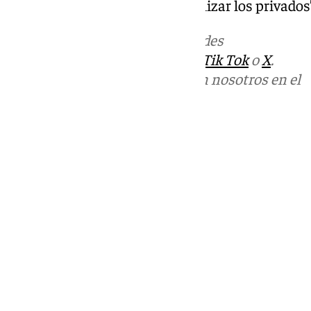
aparcamiento, “que lo van a realizar los privados
Más noticias de
101TV
en las redes
sociales:
Instagram
,
Facebook
,
Tik Tok
o
X
.
Puedes ponerte en contacto con nosotros en el
correo
informativos@101tv.es
Tags:
Últimas noticias