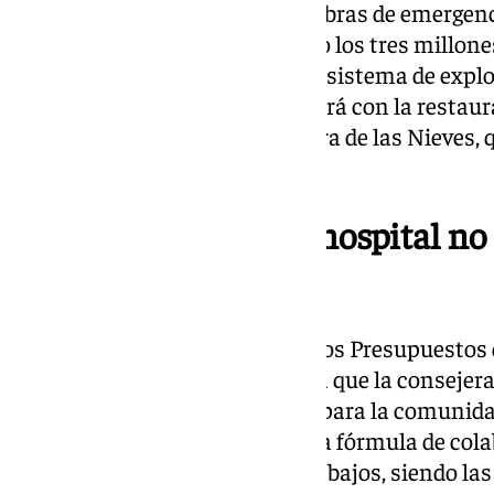
Asimismo, se ha referido a las obras de emergenc
Guadalhorce, con 5,4 millones, o los tres millone
canales principales de riego del sistema de expl
Limonero. Además, se continuará con la restaur
del centro de visitantes del Sierra de las Nieves,
millones de euros.
La partida del tercer hospital no
Presupuestos
Uno de los ausentes dentro de los Presupuestos 
para el tercer hospital, una obra que la conseje
“absolutamente emblemática” para la comunida
ausencia viene justificada por la fórmula de col
que se van a llevar a cabo los trabajos, siendo la