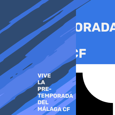
Ir
al
contenido
Tiktok