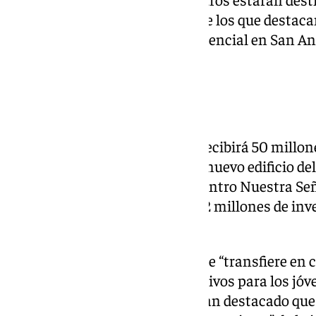
relacionadas con vivienda, entre los que destacan
rehabilitación del entorno residencial en San And
barriada de La Palmilla.
Educación
En materia educativa, Málaga recibirá 50 millo
IES de Benalmádena Pueblo, el nuevo edificio de
capital, o la inversión para el Centro Nuestra S
Cártama, así como “los hasta 32 millones de inve
interactivas».
Para la Universidad de Málaga se “transfiere en 
universidades públicas e incentivos para los jóv
24 millones de euros, aunque han destacado que