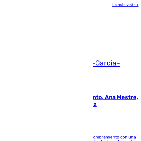
Lo más visto >
Más noticias
Ver más >
05.08.2026
La nueva presidenta del Parlamento, Ana Mestre,
hace parada institucional en Cádiz
Ana Mestre estrena su agenda oficial tras su nombramiento con una