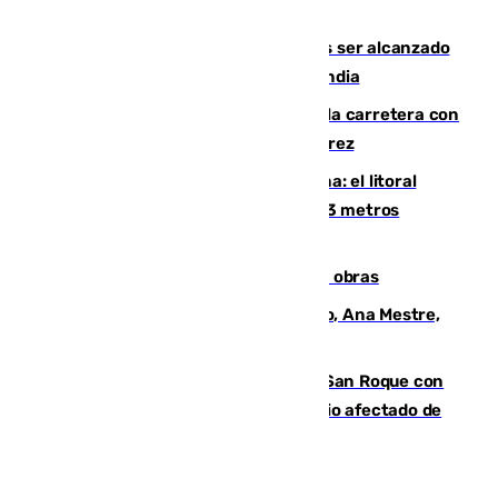
Habichuela
Un futbolista de 24 años muere tras ser alcanzado
por un rayo durante un partido en Tailandia
Muere un conductor tras salirse de la carretera con
su turismo en la A-480 a la altura de Jerez
Julio supera a junio en basura marina: el litoral
occidental malagueño recoge más de 33 metros
cúbicos de residuos
El Cádiz se afila ante un Granada en obras
La nueva presidenta del Parlamento, Ana Mestre,
hace parada institucional en Cádiz
Estabilizado el incendio forestal de San Roque con
19 familias aún desalojadas y un domicilio afectado de
gravedad