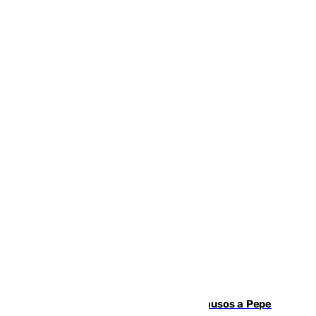
Granada despide con lágrimas y aplausos a Pepe