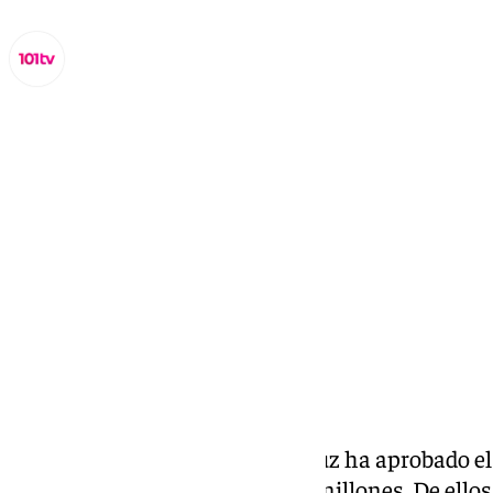
Miguel Alfonso
martes, 29 octubre 2024, 23:57
Compartir:
Este martes, el Gobierno andaluz ha aprobado el
de 2025, que rozará los 49.000 millones. De ellos