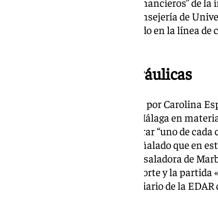
una solución a los problemas financieros” de la i
Junta de Andalucía, tanto la Consejería de Univ
propia UMA, estamos trabajando en la línea de
48 millones de euros».
Infraestructuras hidráulicas
Uno de los aspectos destacados por Carolina Esp
ha realizado “como nunca” en Málaga en materia
hidráulicas, donde han ido a parar “uno de cada 
Andalucía”. En esta línea, ha señalado que en e
incluirá la segunda fase de la desaladora de Mar
presupuestaria para la EDAR Norte y la partida «
aguas regeneradas desde el terciario de la EDAR 
de 17 millones de euros”.