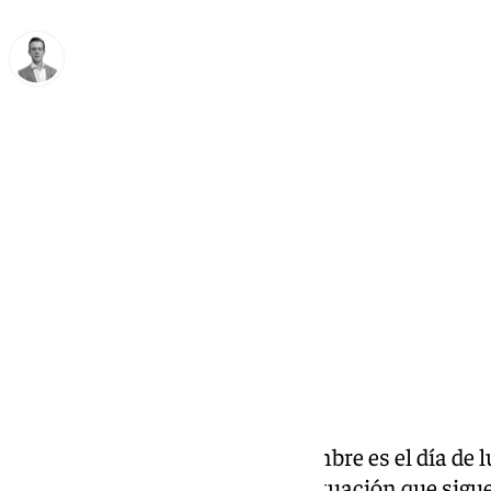
Antonio J. Palomo
lunes, 25 noviembre 2024, 16:05
Compartir:
El próximo sábado 30 de noviembre es el día de l
conductas alimentarias, una situación que sigu