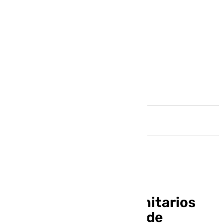
Andalucía
Los profesionales sanitarios
alertan que «un 20% de