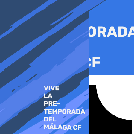
Ir
al
contenido
Tiktok