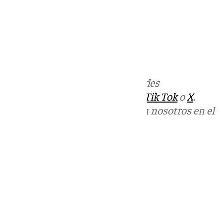
Más noticias de
101TV
en las redes
sociales:
Instagram
,
Facebook
,
Tik Tok
o
X
.
Puedes ponerte en contacto con nosotros en el
correo
informativos@101tv.es
Tags:
Últimas noticias