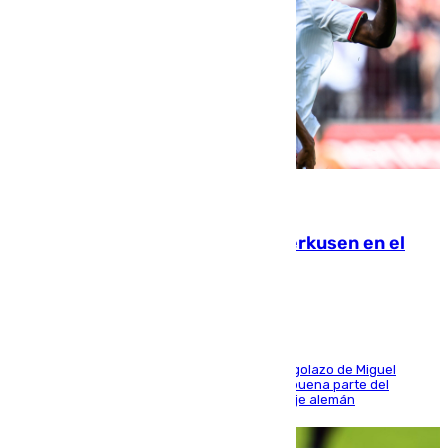
08.08.2026
El Sevilla se desinfla ante el Leverkusen en el
último ensayo (1-2)
El conjunto de Luis García se adelantó con un golazo de Miguel
Sierra y ofreció buenas sensaciones durante buena parte del
encuentro, pero acabó cediendo ante el empuje alemán