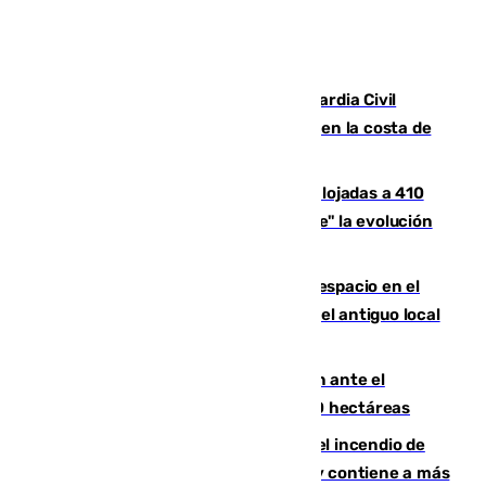
Persecución en Punta Umbría: la Guardia Civil
interviene más de 800 kilos de cocaína en la costa de
Huelva
El incendio de Niebla mantiene desalojadas a 410
personas que siguen con "incertidumbre" la evolución
del viento
Las marcas internacionales ganan espacio en el
Centro de Málaga: la Tagliatella abre en el antiguo local
de Vox Sports Bar
Moreno pide extremar la precaución ante el
incendio de Niebla, que supera las 4.000 hectáreas
340 personas más desalojadas por el incendio de
Niebla, que mantiene a 410 evacuadas y contiene a más