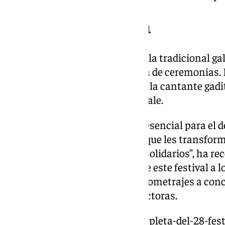
Gala de inauguración
A la alfombra roja le ha seguido la tradicional ga
Patricia Montero como maestra de ceremonias. 
comenzado con la actuación de la cantante gadi
interpretado su canción Bodhitale.
“La cultura es un instrumento esencial para el de
emocional de las personas, porque les transforma
concienciados, responsables y solidarios”, ha r
destacado el carácter pionero de este festival a lo
recordado que el 60% de los largometrajes a concu
edición están firmados por directoras.
https://www.101tv.es/guia-completa-del-28-fes