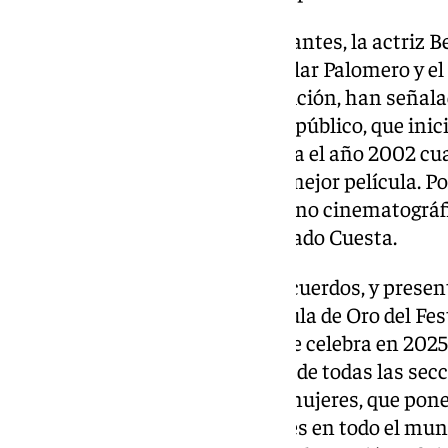
Sobre las tablas del Teatro Cervantes, la actriz B
Marqués-Marcet, la directora Pilar Palomero y e
miembros del jurado en esta edición, han señal
éxitos, tanto de crítica como de público, que in
las ediciones del Festival. “Corría el año 2002 
alzó con la Biznaga de Oro a la mejor película. Po
cama, se convirtió en el fenómeno cinematográf
12 millones de euros”, ha recordado Cuesta.
Entre diferentes menciones, recuerdos, y presen
también se ha revelado la Película de Oro del Fest
de José Luis Borau, una obra que celebra en 2025 
de oro ha llegado con un repaso de todas las secc
Afirmando los derechos de las mujeres, que pone 
que siguen sufriendo las mujeres en todo el mun