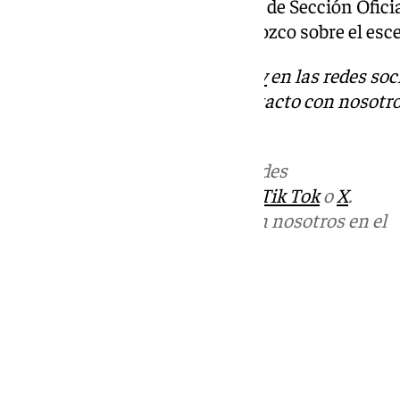
por supuesto, los largometrajes de Sección Ofic
con la actuación de Antonio Orozco sobre el esce
Descubre más noticias de
101Tv
en las redes soc
Tok
o
X
. Puedes ponerte en contacto con nosotro
informativos@101tv.es
Más noticias de
101TV
en las redes
sociales:
Instagram
,
Facebook
,
Tik Tok
o
X
.
Puedes ponerte en contacto con nosotros en el
correo
informativos@101tv.es
Tags:
Últimas noticias