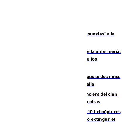
Más de 15.000 ceutíes reclaman "respuestas" a la
crisis migratoria
Buenas noticias para el Málaga desde la enfermería:
Juan Cruz se incorpora con normalidad a los
entrenamientos
Una venganza familiar acaba en tragedia: dos niños
y un adulto mueren en una piscina en Italia
Golpe definitivo a la estructura financiera del clan
de los hermanos Sánchez Castro en Algeciras
Más de 600 bomberos, 169 medios y 10 helicópteros
están desplegados en la zona intentando extinguir el
incendio de Niebla