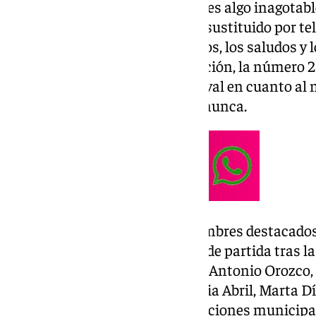
Parece ser que el fenómeno fan es algo inagotabl
de hace unos años ya se hayan sustituido por te
la mayoría de los casos. Los focos, los saludos y 
inauguración de esta nueva edición, la número 2
marcada por un récord del festival en cuanto al
más presencia de mujeres que nunca.
Por la alfombra han pasado nombres destacado
película ‘La deuda’ como punto de partida tras la
rostros como Paula Echevarría, Antonio Orozco,
Dulceida, Martita de Graná, Silvia Abril, Marta Dí
muchos artistas junto a instituciones municipal