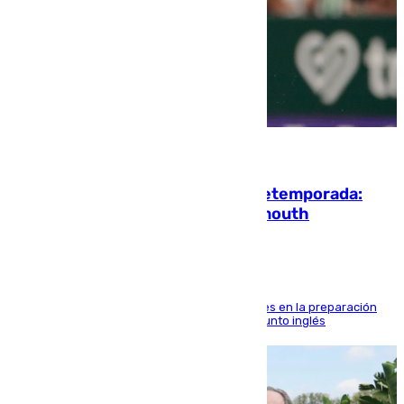
10.08.2026
La ‘delicatessen’ de Isco en la pretemporada:
pisadita y cañito ante el Bournemouth
El malagueño sigue mejorando sus sensaciones en la preparación
veraniega con minutos de calidad ante el conjunto inglés