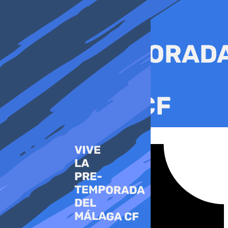
Ir
al
contenido
Tiktok