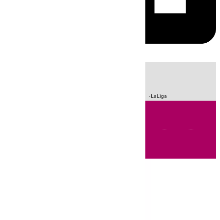
HOY
|
Sucesos
Crisis Migratoria en Ceuta
Fútbol
Incendios
LaLiga
Andalucía